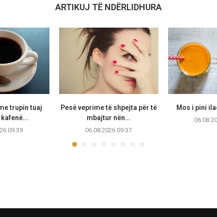
ARTIKUJ TË NDËRLIDHURA
e trupin tuaj
Pesë veprime të shpejta për të
Mos i pini il
 kafenë...
mbajtur nën...
06.08.2
26 09:39
06.08.2026 09:37