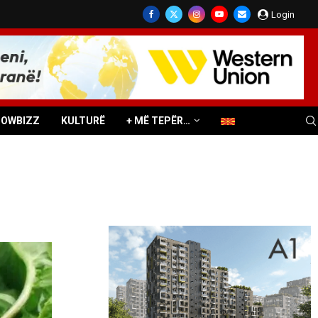
Login
HOWBIZZ
KULTURË
+ MË TEPËR…