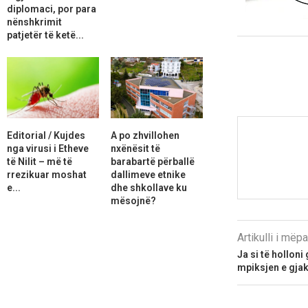
diplomaci, por para
nënshkrimit
patjetër të ketë...
Editorial / Kujdes
A po zhvillohen
nga virusi i Etheve
nxënësit të
të Nilit – më të
barabartë përballë
rrezikuar moshat
dallimeve etnike
e...
dhe shkollave ku
mësojnë?
Artikulli i më
Ja si të holloni
mpiksjen e gjak