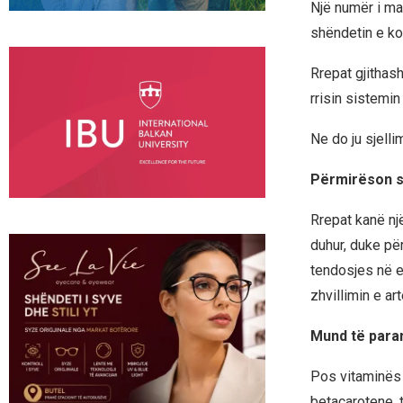
Një numër i ma
shëndetin e ko
Rrepat gjithas
rrisin sistemin 
Ne do ju sjell
Përmirëson s
Rrepat kanë nj
duhur, duke për
tendosjes në en
zhvillimin e a
Mund të para
Pos vitaminës 
betacarotene, t