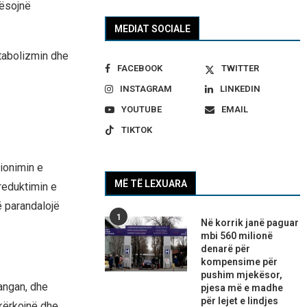
rësojnë
MEDIAT SOCIALE
etabolizmin dhe
FACEBOOK
TWITTER
INSTAGRAM
LINKEDIN
YOUTUBE
EMAIL
TIKTOK
ionimin e
MË TË LEXUARA
 reduktimin e
ë parandalojë
1
Në korrik janë paguar
mbi 560 milionë
denarë për
kompensime për
pushim mjekësor,
angan, dhe
pjesa më e madhe
për lejet e lindjes
 kërkojnë dhe