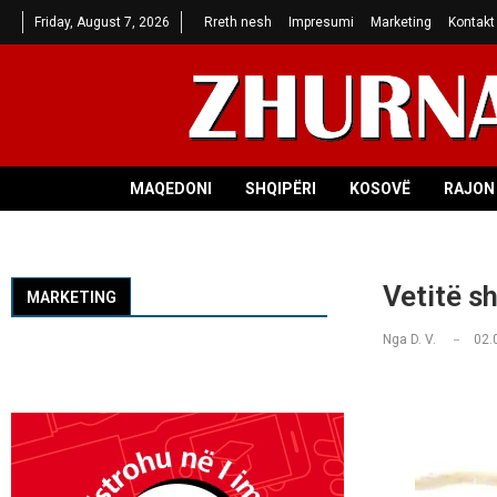
Friday, August 7, 2026
Rreth nesh
Impresumi
Marketing
Kontakt
MAQEDONI
SHQIPËRI
KOSOVË
RAJON 
Vetitë s
MARKETING
Nga
D. V.
02.