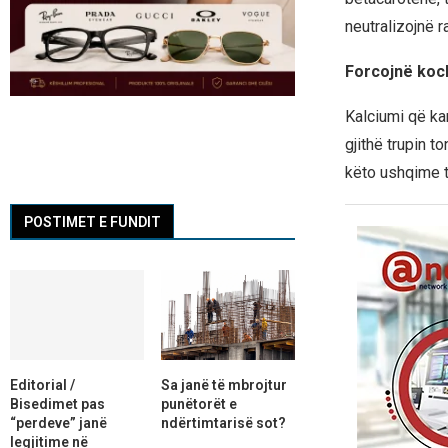
neutralizojnë r
Forcojnë koc
Kalciumi që ka
gjithë trupin t
këto ushqime t
POSTIMET E FUNDIT
Editorial /
Sa janë të mbrojtur
Bisedimet pas
punëtorët e
“perdeve” janë
ndërtimtarisë sot?
legjitime në