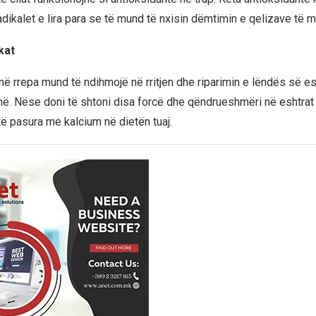
adikalet e lira para se të mund të nxisin dëmtimin e qelizave të 
kat
në rrepa mund të ndihmojë në rritjen dhe riparimin e lëndës së es
onë. Nëse doni të shtoni disa forcë dhe qëndrueshmëri në eshtrat 
ë pasura me kalcium në dietën tuaj.