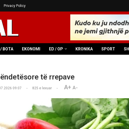
Privacy Policy
/ BOTA
EKONOMI
ED / OP
KRONIKA
SPORT
S
hëndetësore të rrepave
A+
A-
07.2026 09:07
825
e lexuar