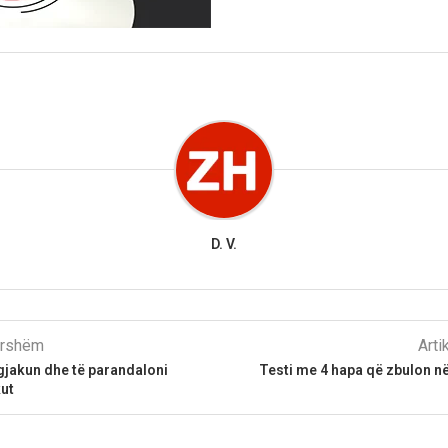
D. V.
parshëm
Arti
 gjakun dhe të parandaloni
Testi me 4 hapa që zbulon n
ut