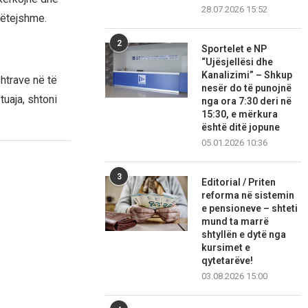
28.07.2026 15:52
mëtejshme.
2
Sportelet e NP
“Ujësjellësi dhe
Kanalizimi” – Shkup
htrave në të
nesër do të punojnë
tuaja, shtoni
nga ora 7:30 deri në
15:30, e mërkura
është ditë jopune
05.01.2026 10:36
3
Editorial / Priten
reforma në sistemin
e pensioneve – shteti
mund ta marrë
shtyllën e dytë nga
kursimet e
qytetarëve!
03.08.2026 15:00