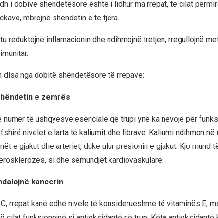
dh i dobive shëndetësore është i lidhur ma rrepat, të cilat përmi
ckave, mbrojnë shëndetin e të tjera.
htu reduktojnë inflamacionin dhe ndihmojnë tretjen, rregullojnë m
imunitar.
im disa nga dobitë shëndetësore të rrepave:
hëndetin e zemrës
ë numër të ushqyesve esencialë që trupi ynë ka nevojë për funks
fshirë nivelet e larta të kaliumit dhe fibrave. Kaliumi ndihmon në
ët e gjakut dhe arteriet, duke ulur presionin e gjakut. Kjo mund t
rterosklerozës, si dhe sëmundjet kardiovaskulare.
ndalojnë kancerin
C, rrepat kanë edhe nivele të konsiderueshme të vitaminës E, m
ë cilat funksionojnë si antioksidantë në trup. Këta antioksidantë