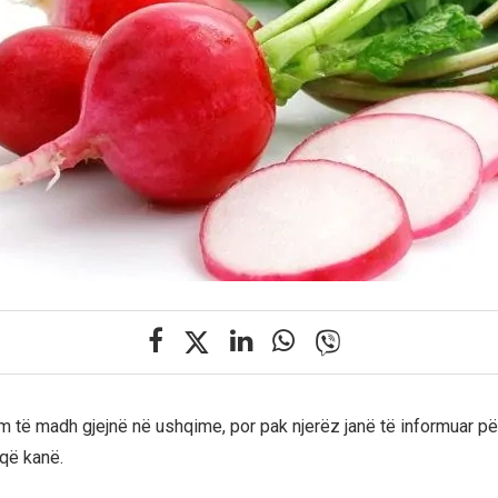
m të madh gjejnë në ushqime, por pak njerëz janë të informuar për
që kanë.