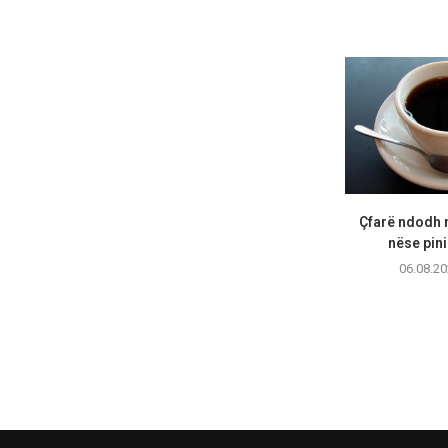
Çfarë ndodh m
nëse pini
06.08.20