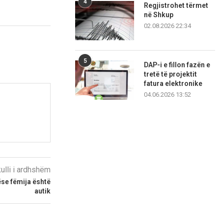
4
Regjistrohet tërmet
në Shkup
02.08.2026 22:34
5
DAP-i e fillon fazën e
tretë të projektit
fatura elektronike
04.06.2026 13:52
kulli i ardhshëm
ëse fëmija është
autik