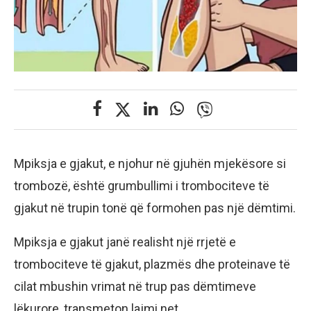
Mpiksja e gjakut, e njohur në gjuhën mjekësore si
trombozë, është grumbullimi i trombociteve të
gjakut në trupin tonë që formohen pas një dëmtimi.
Mpiksja e gjakut janë realisht një rrjetë e
trombociteve të gjakut, plazmës dhe proteinave të
cilat mbushin vrimat në trup pas dëmtimeve
lëkurore, transmeton lajmi.net.