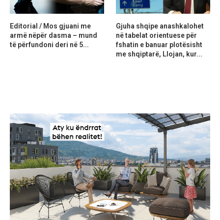
Editorial / Mos gjuani me
Gjuha shqipe anashkalohet
armë nëpër dasma – mund
në tabelat orientuese për
të përfundoni deri në 5...
fshatin e banuar plotësisht
me shqiptarë, Llojan, kur...