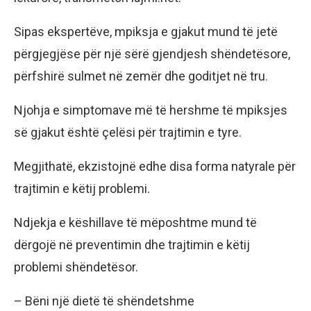
Sipas ekspertëve, mpiksja e gjakut mund të jetë
përgjegjëse për një sërë gjendjesh shëndetësore,
përfshirë sulmet në zemër dhe goditjet në tru.
Njohja e simptomave më të hershme të mpiksjes
së gjakut është çelësi për trajtimin e tyre.
Megjithatë, ekzistojnë edhe disa forma natyrale për
trajtimin e këtij problemi.
Ndjekja e këshillave të mëposhtme mund të
dërgojë në preventimin dhe trajtimin e këtij
problemi shëndetësor.
– Bëni një dietë të shëndetshme