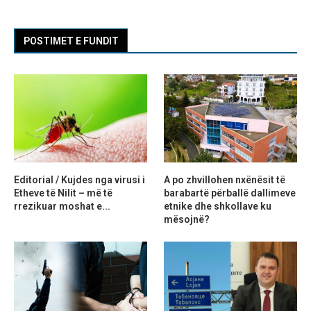
POSTIMET E FUNDIT
Editorial / Kujdes nga virusi i
A po zhvillohen nxënësit të
Etheve të Nilit – më të
barabartë përballë dallimeve
rrezikuar moshat e...
etnike dhe shkollave ku
mësojnë?