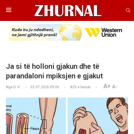
Ja si të holloni gjakun dhe të
parandaloni mpiksjen e gjakut
A+
A-
Nga
D. V.
02.07.2026 09:06
825
e lexuar