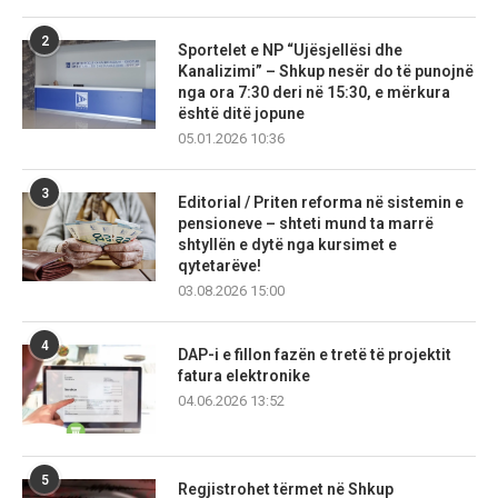
2
Sportelet e NP “Ujësjellësi dhe
Kanalizimi” – Shkup nesër do të punojnë
nga ora 7:30 deri në 15:30, e mërkura
është ditë jopune
05.01.2026 10:36
3
Editorial / Priten reforma në sistemin e
pensioneve – shteti mund ta marrë
shtyllën e dytë nga kursimet e
qytetarëve!
03.08.2026 15:00
4
DAP-i e fillon fazën e tretë të projektit
fatura elektronike
04.06.2026 13:52
5
Regjistrohet tërmet në Shkup