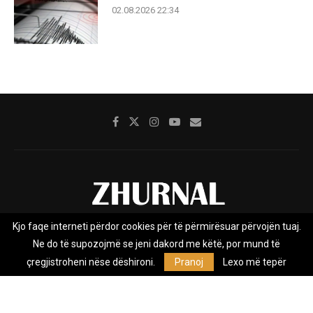
02.08.2026 22:34
Kjo faqe interneti përdor cookies për të përmirësuar përvojën tuaj.
Rreth nesh
Impresumi
Marketing
Kontakt
Ne do të supozojmë se jeni dakord me këtë, por mund të
Privacy Policy
çregjistroheni nëse dëshironi.
Pranoj
Lexo më tepër
Zhurnal.mk është Agjenci e Lajmeve e pavarur, e themeluar në vitin
2009, që e mbulon Maqedoninë, Kosovën, Shqipërinë edhe lajmet
nga bota.