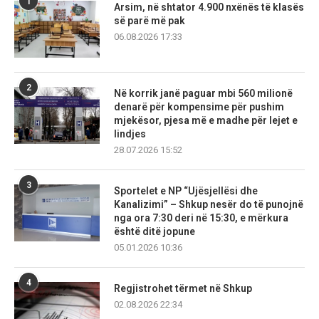
1
Arsim, në shtator 4.900 nxënës të klasës
së parë më pak
06.08.2026 17:33
2
Në korrik janë paguar mbi 560 milionë
denarë për kompensime për pushim
mjekësor, pjesa më e madhe për lejet e
lindjes
28.07.2026 15:52
3
Sportelet e NP “Ujësjellësi dhe
Kanalizimi” – Shkup nesër do të punojnë
nga ora 7:30 deri në 15:30, e mërkura
është ditë jopune
05.01.2026 10:36
4
Regjistrohet tërmet në Shkup
02.08.2026 22:34