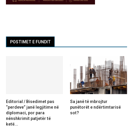
POSTIMET E FUNDIT
Editorial / Bisedimet pas
Sa janë të mbrojtur
“perdeve” janë legjitime në
punëtorët e ndërtimtarisë
diplomaci, por para
sot?
nënshkrimit patjetër të
ketë...