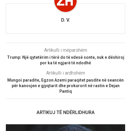
D. V.
Artikulli i mëparshëm
Trump: Një qytetërim i tërë do të vdesë sonte, nuk e dëshiroj
por ka të ngjarë të ndodhë
Artikulli i ardhshëm
Mungoi paradite, Egzon Azemi paraqitet pasdite në seancën
për kanosjen e gjyqtarit dhe prokurorit në rastin e Dejan
Pantiq
ARTIKUJ TË NDËRLIDHURA