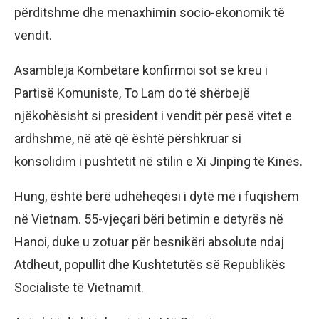
përditshme dhe menaxhimin socio-ekonomik të
vendit.
Asambleja Kombëtare konfirmoi sot se kreu i
Partisë Komuniste, To Lam do të shërbejë
njëkohësisht si president i vendit për pesë vitet e
ardhshme, në atë që është përshkruar si
konsolidim i pushtetit në stilin e Xi Jinping të Kinës.
Hung, është bërë udhëheqësi i dytë më i fuqishëm
në Vietnam. 55-vjeçari bëri betimin e detyrës në
Hanoi, duke u zotuar për besnikëri absolute ndaj
Atdheut, popullit dhe Kushtetutës së Republikës
Socialiste të Vietnamit.