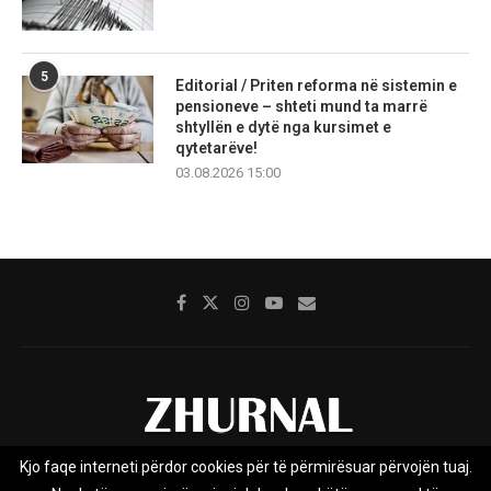
5
Editorial / Priten reforma në sistemin e
pensioneve – shteti mund ta marrë
shtyllën e dytë nga kursimet e
qytetarëve!
03.08.2026 15:00
Kjo faqe interneti përdor cookies për të përmirësuar përvojën tuaj.
Rreth nesh
Impresumi
Marketing
Kontakt