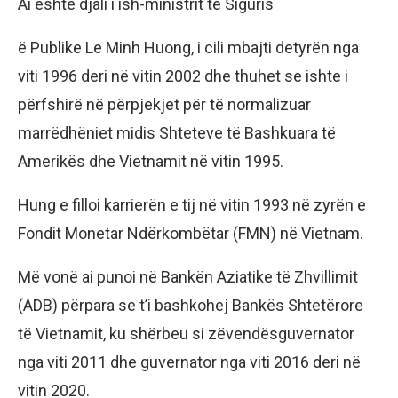
Ai është djali i ish-ministrit të Siguris
ë Publike Le Minh Huong, i cili mbajti detyrën nga
viti 1996 deri në vitin 2002 dhe thuhet se ishte i
përfshirë në përpjekjet për të normalizuar
marrëdhëniet midis Shteteve të Bashkuara të
Amerikës dhe Vietnamit në vitin 1995.
Hung e filloi karrierën e tij në vitin 1993 në zyrën e
Fondit Monetar Ndërkombëtar (FMN) në Vietnam.
Më vonë ai punoi në Bankën Aziatike të Zhvillimit
(ADB) përpara se t’i bashkohej Bankës Shtetërore
të Vietnamit, ku shërbeu si zëvendësguvernator
nga viti 2011 dhe guvernator nga viti 2016 deri në
vitin 2020.