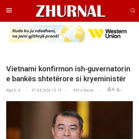
Vietnami konfirmon ish-guvernatorin
e bankës shtetërore si kryeministër
A+
A-
Nga
D. V.
07.04.2026 15:19
943
e lexuar