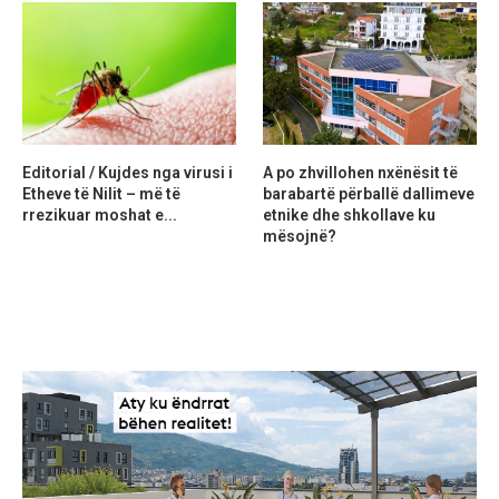
Editorial / Kujdes nga virusi i
A po zhvillohen nxënësit të
Etheve të Nilit – më të
barabartë përballë dallimeve
rrezikuar moshat e...
etnike dhe shkollave ku
mësojnë?