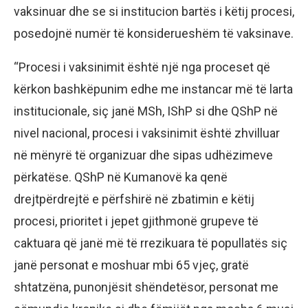
vaksinuar dhe se si institucion bartës i këtij procesi,
posedojnë numër të konsiderueshëm të vaksinave.
“Procesi i vaksinimit është një nga proceset që
kërkon bashkëpunim edhe me instancar më të larta
institucionale, siç janë MSh, IShP si dhe QShP në
nivel nacional, procesi i vaksinimit është zhvilluar
në mënyrë të organizuar dhe sipas udhëzimeve
përkatëse. QShP në Kumanovë ka qenë
drejtpërdrejtë e përfshirë në zbatimin e këtij
procesi, prioritet i jepet gjithmonë grupeve të
caktuara që janë më të rrezikuara të popullatës siç
janë personat e moshuar mbi 65 vjeç, gratë
shtatzëna, punonjësit shëndetësor, personat me