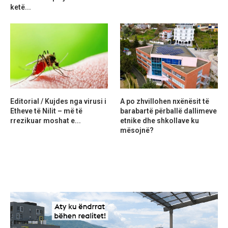
ketë...
Editorial / Kujdes nga virusi i
A po zhvillohen nxënësit të
Etheve të Nilit – më të
barabartë përballë dallimeve
rrezikuar moshat e...
etnike dhe shkollave ku
mësojnë?