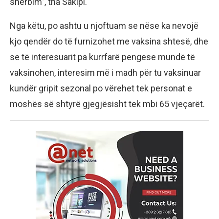
shërbim”, tha Sakipi.
Nga këtu, po ashtu u njoftuam se nëse ka nevojë
kjo qendër do të furnizohet me vaksina shtesë, dhe
se të interesuarit pa kurrfarë pengese mundë të
vaksinohen, interesim më i madh për tu vaksinuar
kundër gripit sezonal po vërehet tek personat e
moshës së shtyrë gjegjësisht tek mbi 65 vjeçarët.