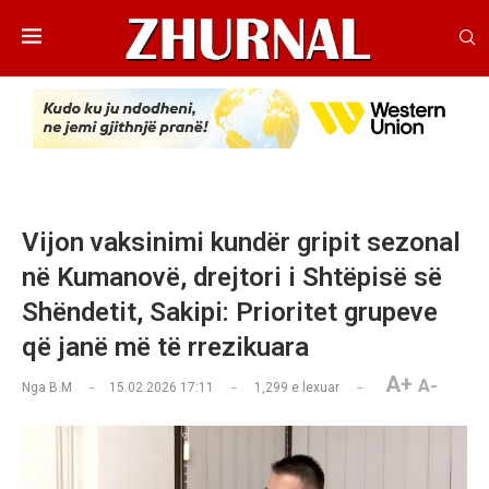
Vijon vaksinimi kundër gripit sezonal
në Kumanovë, drejtori i Shtëpisë së
Shëndetit, Sakipi: Prioritet grupeve
që janë më të rrezikuara
A+
A-
Nga
B.M
15.02.2026 17:11
1,299
e lexuar