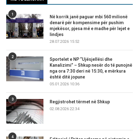
1
Në korrik janë paguar mbi 560 milionë
denarë për kompensime për pushim
mjekësor, pjesa më e madhe për lejet e
lindjes
28.07.2026 15:52
2
Sportelet e NP “Ujësjellësi dhe
Kanalizimi” – Shkup nesër do të punojnë
nga ora 7:30 deri në 15:30, e mërkura
është ditë jopune
05.01.2026 10:36
3
Regjistrohet tërmet në Shkup
02.08.2026 22:34
4