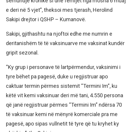
sëmundje kronike si dhe fëmijët nga mosha 6 muaj
e deri në 5 vjet”, theksoi mes tjerash, Herolind
Sakipi drejtor i QSHP – Kumanovë.
Sakipi, gjithashtu na njoftoi edhe me numrin e
deritanishëm të të vaksinuarve me vaksinat kundër
gripit sezonal.
“Ky grup i personave të lartpërmendur, vaksinimi i
tyre bëhet pa pagesë, duke u regjistruar apo
caktuar termin përmes sistemit “Termini Im”, ku
këtë vit kemi vaksinuar deri më tani, 4.550 persona
që janë regjistruar përmes “Termini Im” ndërsa 70
të vaksinuar kemi në mënyrë komerciale pra me
pagesë, apo sipas vullnetit të tyre që tu kryhet ky