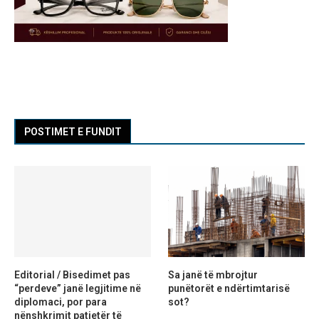
POSTIMET E FUNDIT
Editorial / Bisedimet pas
Sa janë të mbrojtur
“perdeve” janë legjitime në
punëtorët e ndërtimtarisë
diplomaci, por para
sot?
nënshkrimit patjetër të