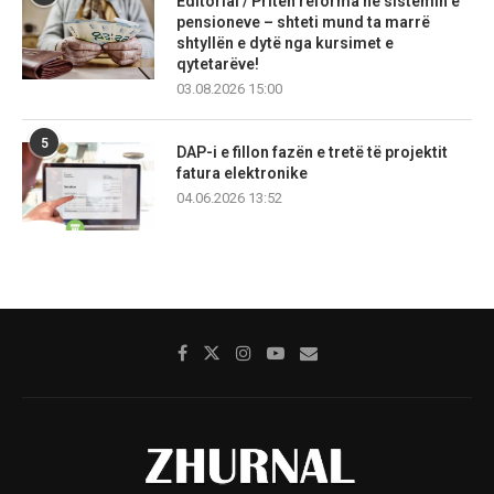
Editorial / Priten reforma në sistemin e
pensioneve – shteti mund ta marrë
shtyllën e dytë nga kursimet e
qytetarëve!
03.08.2026 15:00
5
DAP-i e fillon fazën e tretë të projektit
fatura elektronike
04.06.2026 13:52