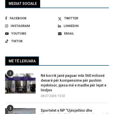
MEDIAT SOCIALE
FACEBOOK
TWITTER
INSTAGRAM
LINKEDIN
YOUTUBE
EMAIL
TIKTOK
MË TË LEXUARA
1
Në korrik janë paguar mbi 560 milionë
denarë për kompensime për pushim
mjekësor, pjesa më e madhe për lejet e
lindjes
28.07.2026 15:52
2
Sportelet e NP “Ujësjellësi dhe