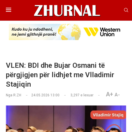
VLEN: BDI dhe Bujar Osmani të
përgjigjen për lidhjet me Vlladimir
Stajiqin
A+
A-
Nga
R.ZH
24.05.2026 13:00
3,297
e lexuar