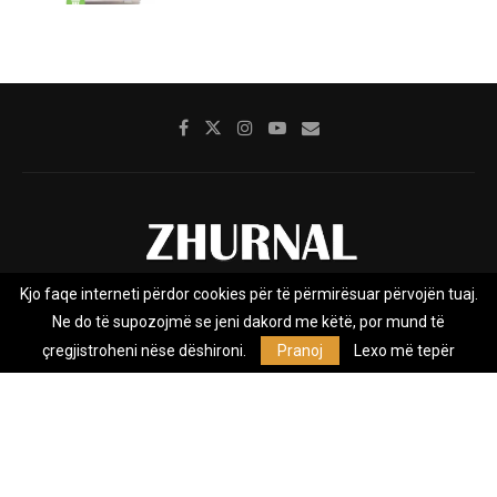
Kjo faqe interneti përdor cookies për të përmirësuar përvojën tuaj.
Rreth nesh
Impresumi
Marketing
Kontakt
Ne do të supozojmë se jeni dakord me këtë, por mund të
Privacy Policy
çregjistroheni nëse dëshironi.
Pranoj
Lexo më tepër
Zhurnal.mk është Agjenci e Lajmeve e pavarur, e themeluar në vitin
2009, që e mbulon Maqedoninë, Kosovën, Shqipërinë edhe lajmet
nga bota.
@2026 - All Right Reserved. Designed and Developed by
Anet.Com.Mk