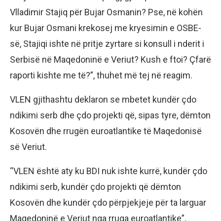
Vlladimir Stajiq për Bujar Osmanin? Pse, në kohën
kur Bujar Osmani krekosej me kryesimin e OSBE-
së, Stajiqi ishte në pritje zyrtare si konsull i nderit i
Serbisë në Maqedoninë e Veriut? Kush e ftoi? Çfarë
raporti kishte me të?”, thuhet më tej në reagim.
VLEN gjithashtu deklaron se mbetet kundër çdo
ndikimi serb dhe çdo projekti që, sipas tyre, dëmton
Kosovën dhe rrugën euroatlantike të Maqedonisë
së Veriut.
“VLEN është aty ku BDI nuk ishte kurrë, kundër çdo
ndikimi serb, kundër çdo projekti që dëmton
Kosovën dhe kundër çdo përpjekjeje për ta larguar
Maqedoninë e Veriut nga rruga euroatlantike”,