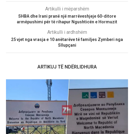
Artikulli i mëparshëm
SHBA dhe Irani pranë një marrëveshjeje 60-ditore
armëpushimi për të rihapur Ngushticën e Hormuzit
Artikulli i ardhshëm
25 vjet nga vrasja e 10 anëtarëve të familjes Zymberi nga
Sllupçani
ARTIKUJ TË NDËRLIDHURA