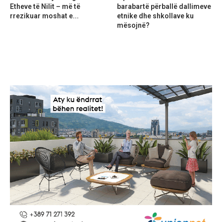
Etheve të Nilit – më të
barabartë përballë dallimeve
rrezikuar moshat e...
etnike dhe shkollave ku
mësojnë?