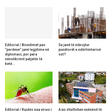
Editorial / Bisedimet pas
Sa janë të mbrojtur
“perdeve” janë legjitime në
punëtorët e ndërtimtarisë
diplomaci, por para
sot?
nënshkrimit patjetër të
ketë...
Editorial / Kujdes nga virusi i
A po zhvillohen nxënësit të