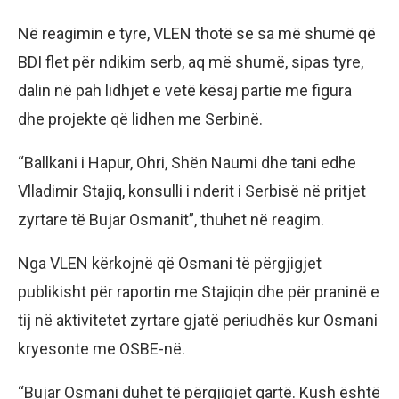
Në reagimin e tyre, VLEN thotë se sa më shumë që
BDI flet për ndikim serb, aq më shumë, sipas tyre,
dalin në pah lidhjet e vetë kësaj partie me figura
dhe projekte që lidhen me Serbinë.
“Ballkani i Hapur, Ohri, Shën Naumi dhe tani edhe
Vlladimir Stajiq, konsulli i nderit i Serbisë në pritjet
zyrtare të Bujar Osmanit”, thuhet në reagim.
Nga VLEN kërkojnë që Osmani të përgjigjet
publikisht për raportin me Stajiqin dhe për praninë e
tij në aktivitetet zyrtare gjatë periudhës kur Osmani
kryesonte me OSBE-në.
“Bujar Osmani duhet të përgjigjet qartë. Kush është