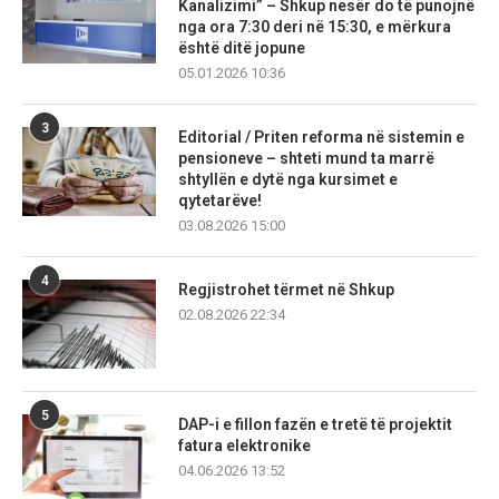
Kanalizimi” – Shkup nesër do të punojnë
nga ora 7:30 deri në 15:30, e mërkura
është ditë jopune
05.01.2026 10:36
3
Editorial / Priten reforma në sistemin e
pensioneve – shteti mund ta marrë
shtyllën e dytë nga kursimet e
qytetarëve!
03.08.2026 15:00
4
Regjistrohet tërmet në Shkup
02.08.2026 22:34
5
DAP-i e fillon fazën e tretë të projektit
fatura elektronike
04.06.2026 13:52