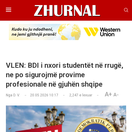
VLEN: BDI i nxori studentët në rrugë,
ne po sigurojmë provime
profesionale në gjuhën shqipe
A+
A-
Nga
D. V.
20.05.2026 10:17
2,247
e lexuar