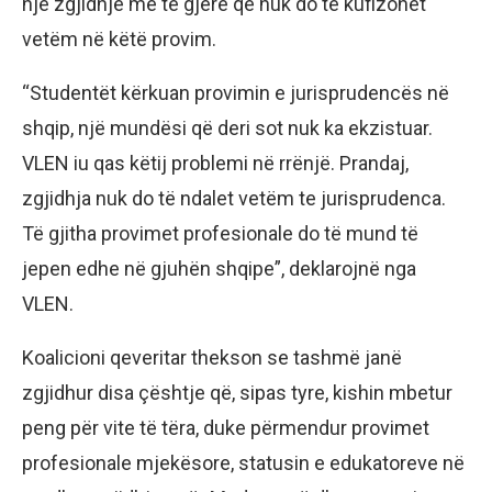
një zgjidhje më të gjerë që nuk do të kufizohet
vetëm në këtë provim.
“Studentët kërkuan provimin e jurisprudencës në
shqip, një mundësi që deri sot nuk ka ekzistuar.
VLEN iu qas këtij problemi në rrënjë. Prandaj,
zgjidhja nuk do të ndalet vetëm te jurisprudenca.
Të gjitha provimet profesionale do të mund të
jepen edhe në gjuhën shqipe”, deklarojnë nga
VLEN.
Koalicioni qeveritar thekson se tashmë janë
zgjidhur disa çështje që, sipas tyre, kishin mbetur
peng për vite të tëra, duke përmendur provimet
profesionale mjekësore, statusin e edukatoreve në