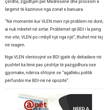
çerdhe, zgjidhjen për Medresenë dhe procesin e
largimit të kazinove nga zonat e banuara.
“Në momentin kur VLEN merr një problem në dorë,
ai nuk mbetet në sirtar. Problemet që BDI i la peng
me vite, VLEN po i mbyll një nga një”, thuhet më tej
në reagim.
Nga VLEN vlerësojnë se BDI gjatë dy dekadave në
pushtet ka lënë pas çështje të pazgjidhura ose
gjysmake, ndërsa shtojnë se “agallëku politik
përfundoi me BDI-në në opozitë”.