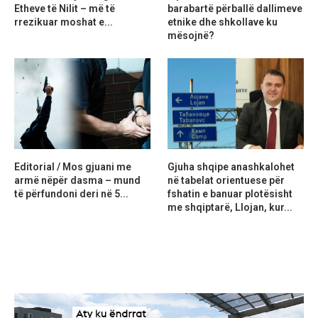
Etheve të Nilit – më të
barabartë përballë dallimeve
rrezikuar moshat e...
etnike dhe shkollave ku
mësojnë?
Editorial / Mos gjuani me
Gjuha shqipe anashkalohet
armë nëpër dasma – mund
në tabelat orientuese për
të përfundoni deri në 5...
fshatin e banuar plotësisht
me shqiptarë, Llojan, kur...