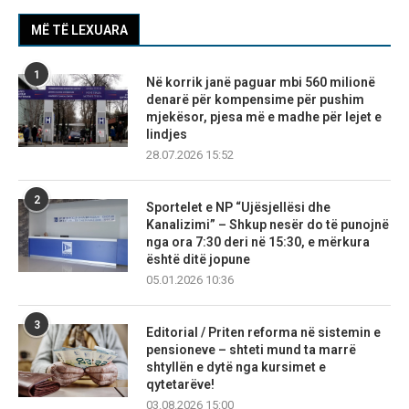
MË TË LEXUARA
1
Në korrik janë paguar mbi 560 milionë
denarë për kompensime për pushim
mjekësor, pjesa më e madhe për lejet e
lindjes
28.07.2026 15:52
2
Sportelet e NP “Ujësjellësi dhe
Kanalizimi” – Shkup nesër do të punojnë
nga ora 7:30 deri në 15:30, e mërkura
është ditë jopune
05.01.2026 10:36
3
Editorial / Priten reforma në sistemin e
pensioneve – shteti mund ta marrë
shtyllën e dytë nga kursimet e
qytetarëve!
03.08.2026 15:00