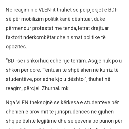
Në reagimin e VLEN-it thuhet se përpjekjet e BDI-
së për mobilizim politik kanë dështuar, duke
përmendur protestat me tenda, letrat drejtuar
faktorit ndërkombëtar dhe nismat politike të
opozitës.
“BDI-së i shkoi huq edhe një tentim. Asgjë nuk po u
shkon për dore. Tentuan të shpëlahen në kurriz të
studentëve, por edhe kjo u dështoi”, thuhet në
reagim, përcjell Zhurnal. mk
Nga VLEN theksojnë se kërkesa e studentëve për
dhënien e provimit të jurisprudencës në gjuhën
shqipe është legjitime dhe se qeveria po punon për