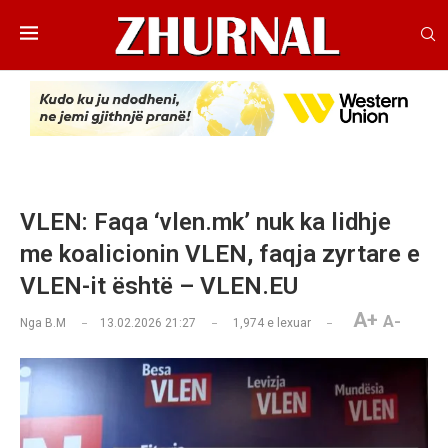
VLEN: Faqa ‘vlen.mk’ nuk ka lidhje
me koalicionin VLEN, faqja zyrtare e
VLEN-it është – VLEN.EU
A+
A-
Nga
B.M
13.02.2026 21:27
1,974
e lexuar