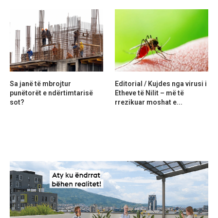
Sa janë të mbrojtur
Editorial / Kujdes nga virusi i
punëtorët e ndërtimtarisë
Etheve të Nilit – më të
sot?
rrezikuar moshat e...