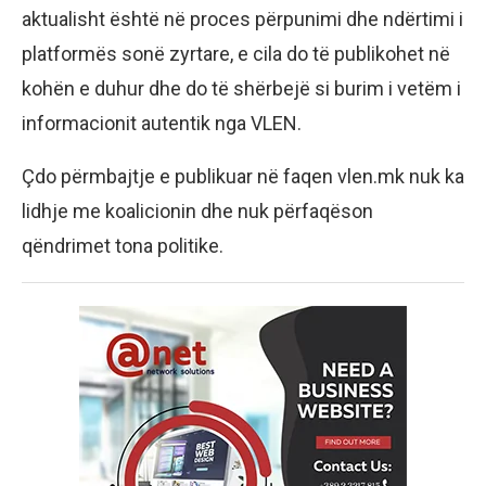
aktualisht është në proces përpunimi dhe ndërtimi i
platformës sonë zyrtare, e cila do të publikohet në
kohën e duhur dhe do të shërbejë si burim i vetëm i
informacionit autentik nga VLEN.
Çdo përmbajtje e publikuar në faqen vlen.mk nuk ka
lidhje me koalicionin dhe nuk përfaqëson
qëndrimet tona politike.