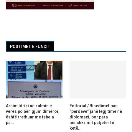
POSTIMET E FUNDIT
Arsim Idrizi në kulmin e
Editorial / Bisedimet pas
verës po bën gjum dimëror,
“perdeve” janë legjitime në
është rrethuar me tabela
diplomaci, por para
pa...
nënshkrimit patjetër të
ketë...