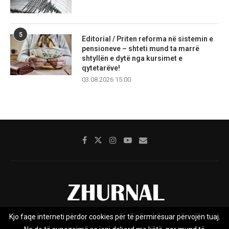
5
Editorial / Priten reforma në sistemin e
pensioneve – shteti mund ta marrë
shtyllën e dytë nga kursimet e
qytetarëve!
03.08.2026 15:00
Kjo faqe interneti përdor cookies për të përmirësuar përvojën tuaj.
Rreth nesh
Impresumi
Marketing
Kontakt