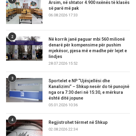
Arsim, në shtator 4.900 nxënës të klasës
së parë më pak
06.08.2026 17:33
2
Në korrik janë paguar mbi 560 milionë
denarë për kompensime për pushim
mjekësor, pjesa më e madhe për lejet e
lindjes
28.07.2026 15:52
3
Sportelet e NP “Ujësjellësi dhe
Kanalizimi” – Shkup nesër do të punojnë
nga ora 7:30 deri në 15:30, e mërkura
është ditë jopune
05.01.2026 10:36
4
Regjistrohet tërmet në Shkup
02.08.2026 22:34