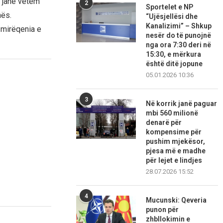
ë janë vetëm
2
Sportelet e NP
nës.
“Ujësjellësi dhe
Kanalizimi” – Shkup
 mirëqenia e
nesër do të punojnë
nga ora 7:30 deri në
15:30, e mërkura
është ditë jopune
05.01.2026 10:36
3
Në korrik janë paguar
mbi 560 milionë
denarë për
kompensime për
pushim mjekësor,
pjesa më e madhe
për lejet e lindjes
28.07.2026 15:52
4
Mucunski: Qeveria
punon për
zhbllokimin e