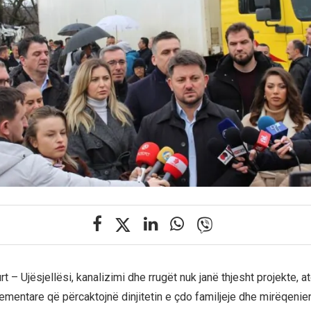
t – Ujësjellësi, kanalizimi dhe rrugët nuk janë thjesht projekte, at
lementare që përcaktojnë dinjitetin e çdo familjeje dhe mirëqenie