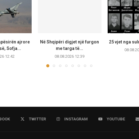
apësirën ajrore
Në Shqipëri digjet një furgon
25 vjet nga su
së, Sofja...
me targa të...
08.08.2
26 12:42
08.08.2026 12:39
BOOK
TWITTER
INSTAGRAM
YOUTUBE