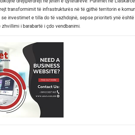
dikojnë drejtpërdrejt në jetën e qytetarëve. Punimet në Llaskarc
drejt transformimit të infrastrukturës në të gjithë territorin e komu
se investimet e tilla do të vazhdojnë, sepse prioriteti ynë është
zhvillimi i barabartë i çdo vendbanimi.