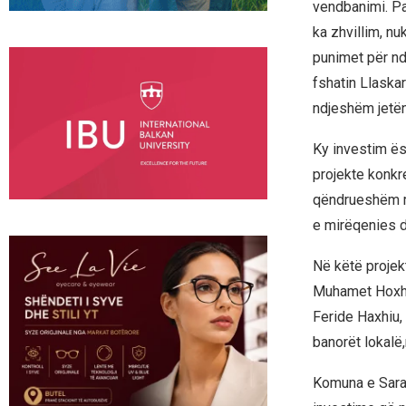
vendbanimi. Pa
ka zhvillim, nu
punimet për ndë
fshatin Llaskar
ndjeshëm jetën
Ky investim ë
projekte konkr
qëndrueshëm me
e mirëqenies d
Në këtë projekt
Muhamet Hoxha,
Feride Haxhiu, 
banorët lokalë,
Komuna e Saraj