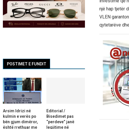
investime që n
një hap tjetër 
VLEN garanton 
qytetarëve dhe 
POSTIMET E FUNDIT
Arsim Idrizi në
Editorial /
kulmin e verës po
Bisedimet pas
bën gjum dimëror,
“perdeve” janë
është rrethuar me
legjitime në