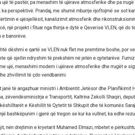
 ujë të pastër, pa menaxhim të ujërave atmosferike dhe pa rrugë t
k ka perspektivë. Prandaj, me shumë mburrje njoftojmë se sot kanë
rtimin e ujësjellësit, kanalizimit atmosferik dhe rikonstruksioni
cë, një projekt i fituar nga thirrja e dytë e Qeverisë VLEN, që do 
 e banorëve.
shtë dëshmi e qartë se VLEN nuk flet me premtime boshe, por v
ete që sjellin ndryshim të prekshëm në jetën e qytetarëve. Furniz
 ujë, menaxhimi modern i ujërave atmosferike dhe rrugët e sig
he zhvillimit të çdo vendbanimi.
 janë të angazhuar ministri i Ambientit Jetësor dhe Planifikimit 
 zëvendësministrja e Transportit, Kaltrina Zekolli Shaqiri, depu
këshilltarët e Këshillit të Qytetit të Shkupit dhe të komunës Saraj
një bashkëpunim i gjerë që tregon se kur ka vullnet, ka edhe rezul
it, nën drejtimin e kryetarit Muhamed Elmazi, mbetet e përkushtu