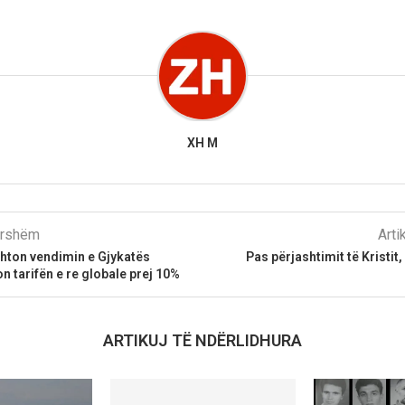
XH M
parshëm
Arti
ton vendimin e Gjykatës
Pas përjashtimit të Kristit
n tarifën e re globale prej 10%
ARTIKUJ TË NDËRLIDHURA