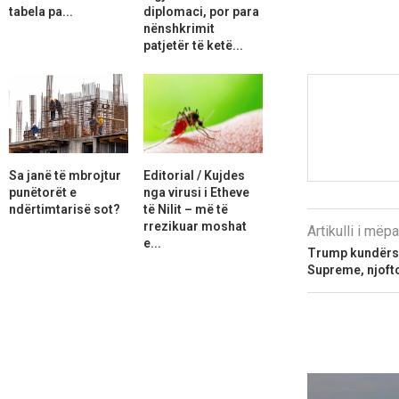
tabela pa...
diplomaci, por para
nënshkrimit
patjetër të ketë...
Sa janë të mbrojtur
Editorial / Kujdes
punëtorët e
nga virusi i Etheve
ndërtimtarisë sot?
të Nilit – më të
rrezikuar moshat
Artikulli i më
e...
Trump kundërsh
Supreme, njofto