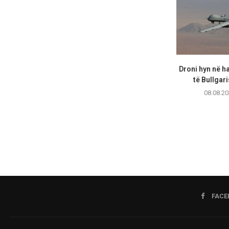
Droni hyn në h
të Bullgari
08.08.20
FACE