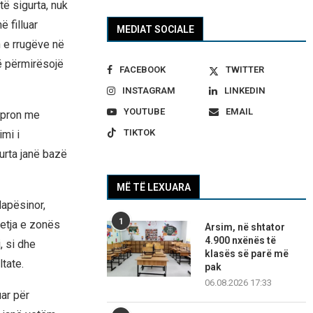
ë sigurta, nuk
 filluar
MEDIAT SOCIALE
n e rrugëve në
të përmirësojë
FACEBOOK
TWITTER
INSTAGRAM
LINKEDIN
YOUTUBE
EMAIL
epron me
TIKTOK
imi i
urta janë bazë
MË TË LEXUARA
Hapësinor,
1
tetja e zonës
Arsim, në shtator
4.900 nxënës të
, si dhe
klasës së parë më
tate.
pak
06.08.2026 17:33
ar për