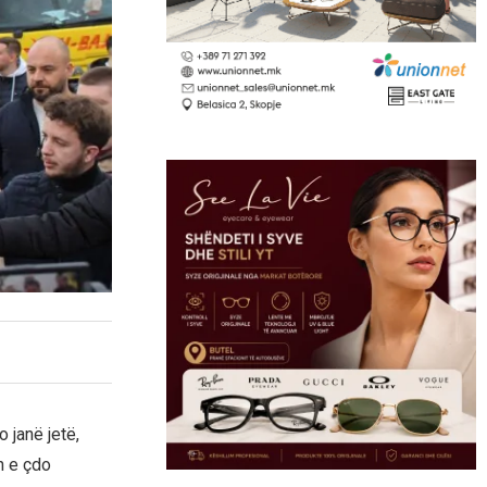
o janë jetë,
n e çdo