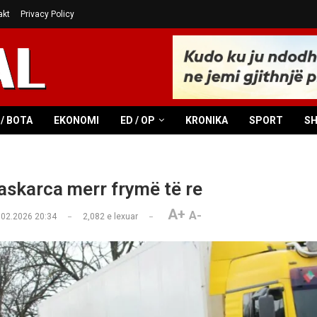
akt
Privacy Policy
/ BOTA
EKONOMI
ED / OP
KRONIKA
SPORT
S
askarca merr frymë të re
A+
A-
.02.2026 20:34
2,082
e lexuar