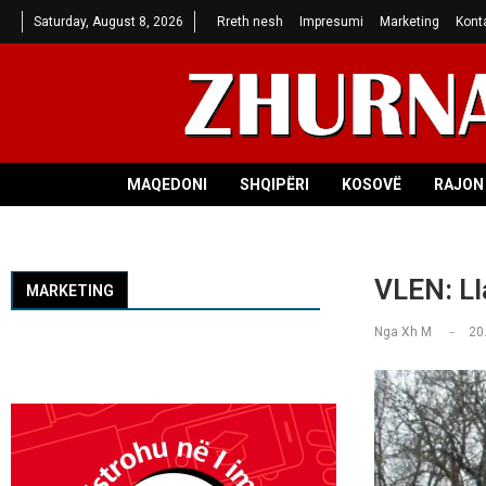
Saturday, August 8, 2026
Rreth nesh
Impresumi
Marketing
Kont
MAQEDONI
SHQIPËRI
KOSOVË
RAJON 
VLEN: Ll
MARKETING
Nga
Xh M
20