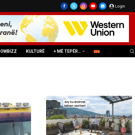
Login
HOWBIZZ
KULTURË
+ MË TEPËR…