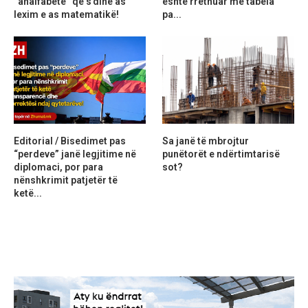
“analfabetë” që s’dinë as
është rrethuar me tabela
lexim e as matematikë!
pa...
Editorial / Bisedimet pas
Sa janë të mbrojtur
“perdeve” janë legjitime në
punëtorët e ndërtimtarisë
diplomaci, por para
sot?
nënshkrimit patjetër të
ketë...