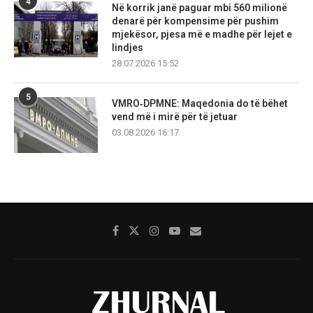
4
Në korrik janë paguar mbi 560 milionë
denarë për kompensime për pushim
mjekësor, pjesa më e madhe për lejet e
lindjes
28.07.2026 15:52
5
VMRO‑DPMNE: Maqedonia do të bëhet
vend më i mirë për të jetuar
03.08.2026 16:17