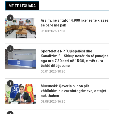
MË TË LEXUARA
1
Arsim, në shtator 4.900 nxënës të klasës
së parë më pak
06.08.2026 17:33
2
Sportelet e NP “Ujësjellësi dhe
Kanalizimi” – Shkup nesër do të punojnë
nga ora 7:30 deri në 15:30, e mërkura
është ditë jopune
05.01.2026 10:36
3
Mucunski: Qeveria punon për
zhbllokimin e eurointegrimeve, detajet
nuk thuhen
03.08.2026 16:35