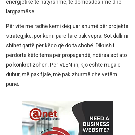
energjetike të natyrshme, të domosdoshme dhe
largpamëse.
Për vite me radhë kemi dëgjuar shumë për projekte
strategjike, por kemi parë fare pak vepra. Sot dallimi
shihet qartë për këdo që do ta shohë. Dikush i
përdorte këto tema për propagandë, ndërsa sot ato
po konkretizohen. Për VLEN-in, kjo është rruga e
duhur, më pak fjalë, më pak zhurmë dhe vetëm
punë.