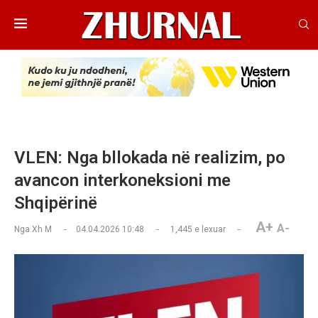
VLEN: Nga bllokada në realizim, po
avancon interkoneksioni me
Shqipërinë
A+
A-
Nga
Xh M
04.04.2026 10:48
1,445
e lexuar