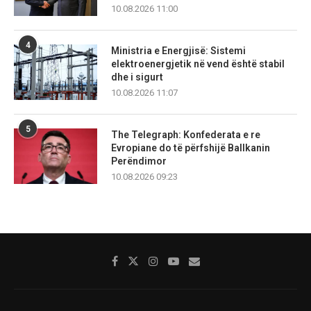
10.08.2026 11:00
4
Ministria e Energjisë: Sistemi
elektroenergjetik në vend është stabil
dhe i sigurt
10.08.2026 11:07
5
The Telegraph: Konfederata e re
Evropiane do të përfshijë Ballkanin
Perëndimor
10.08.2026 09:23