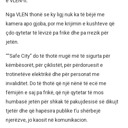
e VLEN-it.
Nga VLEN thonë se ky ligj nuk ka të bëjë me
kamera apo gjoba, por me krijimin e kushteve që
çdo qytetar të lëvizë pa frikë dhe pa rrezik për
jetën.
““Safe City” do të thotë rrugë më të sigurta për
këmbësorët, për çiklistët, për përdoruesit e
trotinetëve elektrikë dhe për personat me
invaliditet. Do të thotë që një nënë të ecë me
fëmijën e saj pa frikë, që një qytetar të mos
humbasë jetën për shkak të pakujdesisë së dikujt
tjetër dhe që hapësira publike t’u shërbejë
njerëzve, jo kaosit në komunikacion.