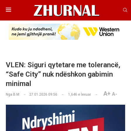
VLEN: Siguri qytetare me tolerancë,
“Safe City” nuk ndëshkon gabimin
minimal
A+
A-
Nga
B.M
27.01.2026 09:56
1,646
e lexuar