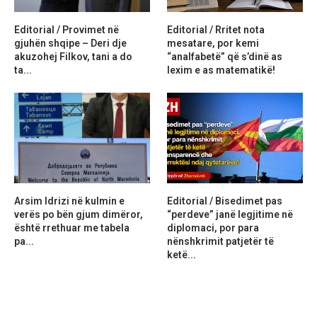
Editorial / Provimet në
Editorial / Rritet nota
gjuhën shqipe – Deri dje
mesatare, por kemi
akuzohej Filkov, tani a do
“analfabetë” që s’dinë as
ta...
lexim e as matematikë!
Arsim Idrizi në kulmin e
Editorial / Bisedimet pas
verës po bën gjum dimëror,
“perdeve” janë legjitime në
është rrethuar me tabela
diplomaci, por para
pa...
nënshkrimit patjetër të
ketë...