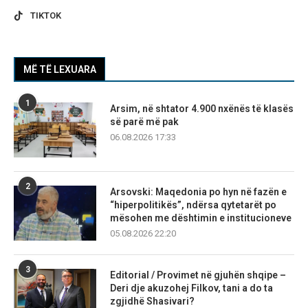
TIKTOK
MË TË LEXUARA
1
Arsim, në shtator 4.900 nxënës të klasës
së parë më pak
06.08.2026 17:33
2
Arsovski: Maqedonia po hyn në fazën e
“hiperpolitikës”, ndërsa qytetarët po
mësohen me dështimin e institucioneve
05.08.2026 22:20
3
Editorial / Provimet në gjuhën shqipe –
Deri dje akuzohej Filkov, tani a do ta
zgjidhë Shasivari?