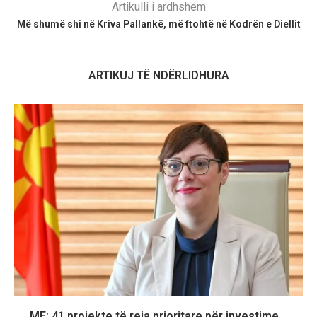
Artikulli i ardhshëm
Më shumë shi në Kriva Pallankë, më ftohtë në Kodrën e Diellit
ARTIKUJ TË NDËRLIDHURA
MF: 41 projekte të reja prioritare për investime...