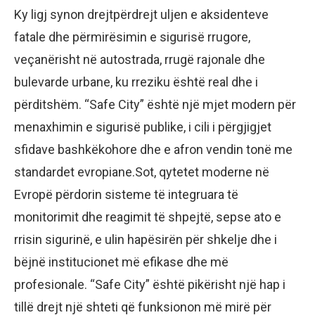
Ky ligj synon drejtpërdrejt uljen e aksidenteve
fatale dhe përmirësimin e sigurisë rrugore,
veçanërisht në autostrada, rrugë rajonale dhe
bulevarde urbane, ku rreziku është real dhe i
përditshëm. “Safe City” është një mjet modern për
menaxhimin e sigurisë publike, i cili i përgjigjet
sfidave bashkëkohore dhe e afron vendin tonë me
standardet evropiane.Sot, qytetet moderne në
Evropë përdorin sisteme të integruara të
monitorimit dhe reagimit të shpejtë, sepse ato e
rrisin sigurinë, e ulin hapësirën për shkelje dhe i
bëjnë institucionet më efikase dhe më
profesionale. “Safe City” është pikërisht një hap i
tillë drejt një shteti që funksionon më mirë për