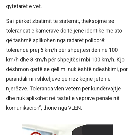
qytetarët e vet.
Sa i përket zbatimit të sistemit, theksojmë se
tolerancat e kamerave do të jenë identike me ato
që tashmë aplikohen nga radarët policorë:
tolerancë prej 6 km/h për shpejtësi deri në 100
km/h dhe 8 km/h për shpejtësi mbi 100 km/h. Kjo
dëshmon qartë se qëllimi nuk është ndëshkimi, por
parandalimi i shkeljeve që rrezikojnë jetën e
njerëzve. Toleranca vlen vetëm për kundërvajtje
dhe nuk aplikohet në rastet e veprave penale në
komunikacion”, thonë nga VLEN.