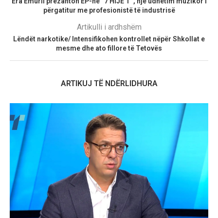
Era Emurli prezanton EP-në “7 HIJE’T”, një udhëtim muzikor i
përgatitur me profesionistë të industrisë
Artikulli i ardhshëm
Lëndët narkotike/ Intensifikohen kontrollet nëpër Shkollat e
mesme dhe ato fillore të Tetovës
ARTIKUJ TË NDËRLIDHURA