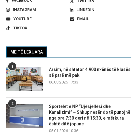
FACEBOOK
TWITTER
INSTAGRAM
LINKEDIN
YOUTUBE
EMAIL
TIKTOK
MË TË LEXUARA
1
Arsim, në shtator 4.900 nxënës të klasës
së parë më pak
06.08.2026 17:33
2
Sportelet e NP “Ujësjellësi dhe
Kanalizimi” – Shkup nesër do të punojnë
nga ora 7:30 deri në 15:30, e mërkura
është ditë jopune
05.01.2026 10:36