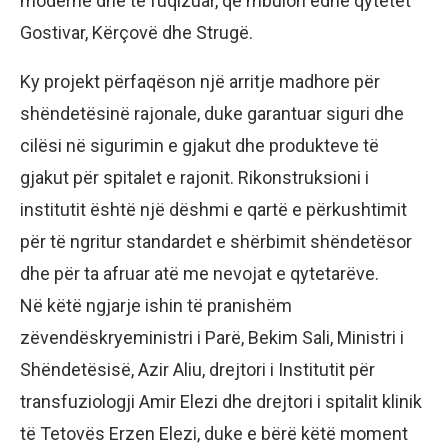
moderne dhe të fuqizuar, që mbulon edhe qytetet
Gostivar, Kërçovë dhe Strugë.
Ky projekt përfaqëson një arritje madhore për
shëndetësinë rajonale, duke garantuar siguri dhe
cilësi në sigurimin e gjakut dhe produkteve të
gjakut për spitalet e rajonit. Rikonstruksioni i
institutit është një dëshmi e qartë e përkushtimit
për të ngritur standardet e shërbimit shëndetësor
dhe për ta afruar atë me nevojat e qytetarëve.
Në këtë ngjarje ishin të pranishëm
zëvendëskryeministri i Parë, Bekim Sali, Ministri i
Shëndetësisë, Azir Aliu, drejtori i Institutit për
transfuziologji Amir Elezi dhe drejtori i spitalit klinik
të Tetovës Erzen Elezi, duke e bërë këtë moment