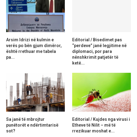
Arsim Idrizi në kulmin e
Editorial / Bisedimet pas
verës po bën gjum dimëror,
“perdeve” janë legjitime në
është rrethuar me tabela
diplomaci, por para
pa...
nënshkrimit patjetër të
ketë...
Sa janë të mbrojtur
Editorial / Kujdes nga virusi i
punëtorët e ndërtimtarisë
Etheve të Nilit – më të
sot?
rrezikuar moshat e...