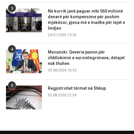
3
Në korrik janë paguar mbi 560 milionë
denarë për kompensime për pushim
mjekësor, pjesa më e madhe për lejet e
lindjes
28.07.2026 15:52
4
Mucunski: Qeveria punon për
zhbllokimin e eurointegrimeve, detajet
nuk thuhen
03.08.2026 16:35
5
Regjistrohet tërmet në Shkup
02.08.2026 22:34