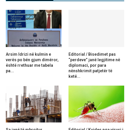
Arsim Idrizi në kulmin e
Editorial / Bisedimet pas
verës po bën gjum dimëror,
“perdeve” janë legjitime në
është rrethuar me tabela
diplomaci, por para
pa...
nënshkrimit patjetër të
ketë...
Sa janë të mbrojtur
Editorial / Kujdes nga virusi i