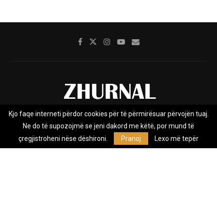
Kjo faqe interneti përdor cookies për të përmirësuar përvojën tuaj.
Rreth nesh
Impresumi
Marketing
Kontakt
Ne do të supozojmë se jeni dakord me këtë, por mund të
Privacy Policy
çregjistroheni nëse dëshironi.
Pranoj
Lexo më tepër
Zhurnal.mk është Agjenci e Lajmeve e pavarur, e themeluar në vitin
2009, që e mbulon Maqedoninë, Kosovën, Shqipërinë edhe lajmet
nga bota.
@2026 - All Right Reserved. Designed and Developed by
Anet.Com.Mk