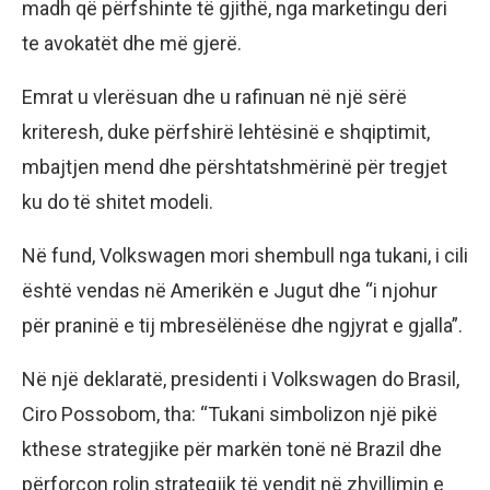
madh që përfshinte të gjithë, nga marketingu deri
te avokatët dhe më gjerë.
Emrat u vlerësuan dhe u rafinuan në një sërë
kriteresh, duke përfshirë lehtësinë e shqiptimit,
mbajtjen mend dhe përshtatshmërinë për tregjet
ku do të shitet modeli.
Në fund, Volkswagen mori shembull nga tukani, i cili
është vendas në Amerikën e Jugut dhe “i njohur
për praninë e tij mbresëlënëse dhe ngjyrat e gjalla”.
Në një deklaratë, presidenti i Volkswagen do Brasil,
Ciro Possobom, tha: “Tukani simbolizon një pikë
kthese strategjike për markën tonë në Brazil dhe
përforcon rolin strategjik të vendit në zhvillimin e