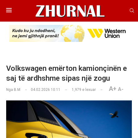
Volkswagen emërton kamionçinën e
saj të ardhshme sipas një zogu
A+
A-
Nga
B.M
04.02.2026 10:11
1,979
e lexuar