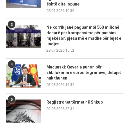
është ditë jopune
05.01.2026 10:36
3
Në korrik janë paguar mbi 560 milionë
denarë për kompensime për pushim
mjekësor, pjesa më e madhe për lejet e
lindjes
28.07.2026 15:52
4
Mucunski: Qeveria punon për
zhbllokimin e eurointegrimeve, detajet
nuk thuhen
03.08.2026 16:35
5
Regjistrohet tërmet në Shkup
02.08.2026 22:34