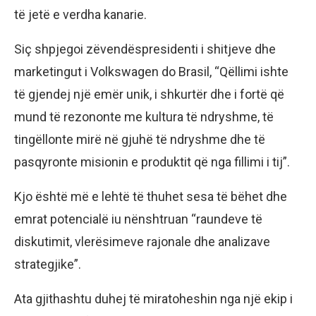
të jetë e verdha kanarie.
Siç shpjegoi zëvendëspresidenti i shitjeve dhe
marketingut i Volkswagen do Brasil, “Qëllimi ishte
të gjendej një emër unik, i shkurtër dhe i fortë që
mund të rezononte me kultura të ndryshme, të
tingëllonte mirë në gjuhë të ndryshme dhe të
pasqyronte misionin e produktit që nga fillimi i tij”.
Kjo është më e lehtë të thuhet sesa të bëhet dhe
emrat potencialë iu nënshtruan “raundeve të
diskutimit, vlerësimeve rajonale dhe analizave
strategjike”.
Ata gjithashtu duhej të miratoheshin nga një ekip i