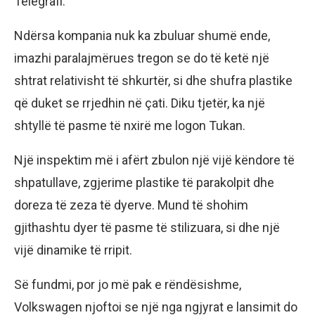
Telegrafi.
Ndërsa kompania nuk ka zbuluar shumë ende,
imazhi paralajmërues tregon se do të ketë një
shtrat relativisht të shkurtër, si dhe shufra plastike
që duket se rrjedhin në çati. Diku tjetër, ka një
shtyllë të pasme të nxirë me logon Tukan.
Një inspektim më i afërt zbulon një vijë këndore të
shpatullave, zgjerime plastike të parakolpit dhe
doreza të zeza të dyerve. Mund të shohim
gjithashtu dyer të pasme të stilizuara, si dhe një
vijë dinamike të rripit.
Së fundmi, por jo më pak e rëndësishme,
Volkswagen njoftoi se një nga ngjyrat e lansimit do