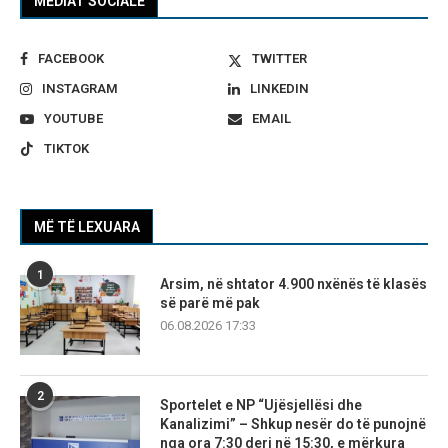
MEDIAT SOCIALE
FACEBOOK
TWITTER
INSTAGRAM
LINKEDIN
YOUTUBE
EMAIL
TIKTOK
MË TË LEXUARA
1
Arsim, në shtator 4.900 nxënës të klasës
së parë më pak
06.08.2026 17:33
2
Sportelet e NP “Ujësjellësi dhe
Kanalizimi” – Shkup nesër do të punojnë
nga ora 7:30 deri në 15:30, e mërkura