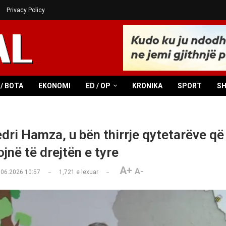
Privacy Policy
/ BOTA
EKONOMI
ED / OP
KRONIKA
SPORT
S
dri Hamza, u bën thirrje qytetarëve që
jnë të drejtën e tyre
A+
A-
.06.2026 10:57
1,721
e lexuar