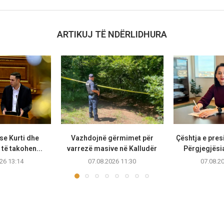
ARTIKUJ TË NDËRLIDHURA
se Kurti dhe
Vazhdojnë gërmimet për
Çështja e presi
të takohen...
varrezë masive në Kalludër
Përgjegjësia
26 13:14
07.08.2026 11:30
07.08.2