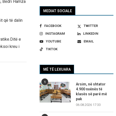
s, Bedri Hamza
MEDIAT SOCIALE
it që të dalin
FACEBOOK
TWITTER
INSTAGRAM
LINKEDIN
atike.Ditë e
YOUTUBE
EMAIL
ksoi kreu i
TIKTOK
MË TË LEXUARA
1
Arsim, në shtator
4.900 nxënës të
klasës së parë më
pak
06.08.2026 17:33