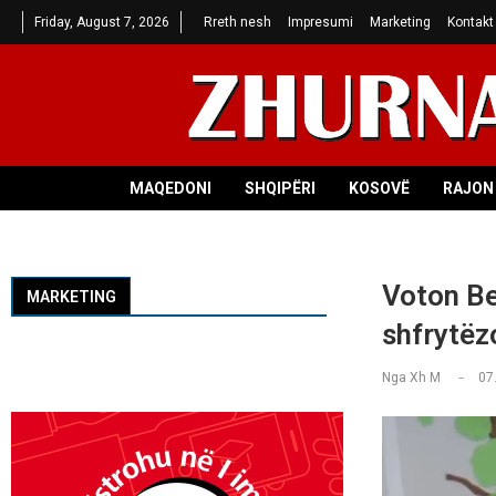
Friday, August 7, 2026
Rreth nesh
Impresumi
Marketing
Kontakt
MAQEDONI
SHQIPËRI
KOSOVË
RAJON 
Voton Be
MARKETING
shfrytëzo
Nga
Xh M
07