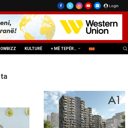
Login
HOWBIZZ
KULTURË
+ MË TEPËR…
 ta