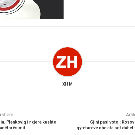
XH M
parshëm
Arti
ria, Plenkoviq i nxjerë kushte
Gjini pasi votoi: Kosov
 anëtarësimit
qytetarëve dhe ata sot duhet 