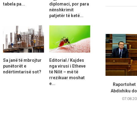
tabela pa...
diplomaci, por para
nënshkrimit
patjetër të ketë...
Sa janë të mbrojtur
Editorial / Kujdes
punëtorët e
nga virusi i Etheve
ndërtimtarisë sot?
të Nilit – më të
rrezikuar moshat
e...
Raportohet 
Abdixhiku do 
07.08.20