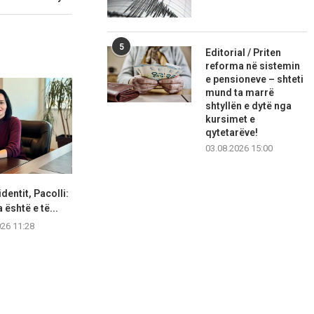
5
Editorial / Priten
reforma në sistemin
e pensioneve – shteti
mund ta marrë
shtyllën e dytë nga
kursimet e
qytetarëve!
03.08.2026 15:00
dentit, Pacolli:
GLPS bën thirrje për
“VV ka uzur
 është e të...
konstituimin e Kuvendit
shtetërore”,
brenda...
nu
026 11:28
07.08.2026 11:25
07.08.2