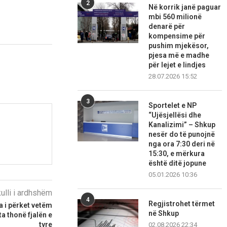
2
Në korrik janë paguar
mbi 560 milionë
denarë për
kompensime për
pushim mjekësor,
pjesa më e madhe
për lejet e lindjes
28.07.2026 15:52
3
Sportelet e NP
“Ujësjellësi dhe
Kanalizimi” – Shkup
nesër do të punojnë
nga ora 7:30 deri në
15:30, e mërkura
është ditë jopune
05.01.2026 10:36
kulli i ardhshëm
4
Regjistrohet tërmet
a i përket vetëm
në Shkup
ta thonë fjalën e
tyre
02.08.2026 22:34