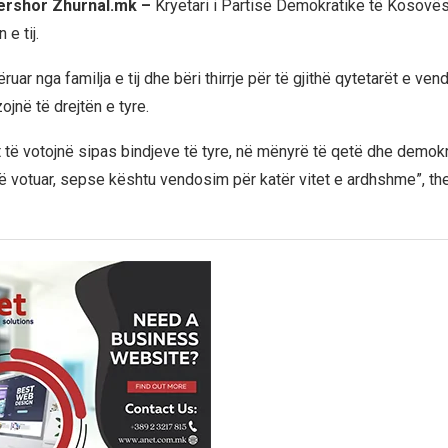
qershor Zhurnal.mk –
Kryetari i Partisë Demokratike të Kosovë
e tij.
ruar nga familja e tij dhe bëri thirrje për të gjithë qytetarët e vend
ojnë të drejtën e tyre.
ët të votojnë sipas bindjeve të tyre, në mënyrë të qetë dhe demokr
të votuar, sepse kështu vendosim për katër vitet e ardhshme”, the