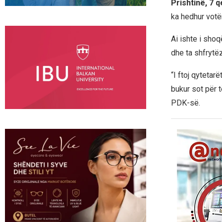
Prishtinë, 7 
ka hedhur votën 
Ai ishte i shoqë
dhe ta shfrytëz
“I ftoj qytetar
bukur sot për 
PDK-së.