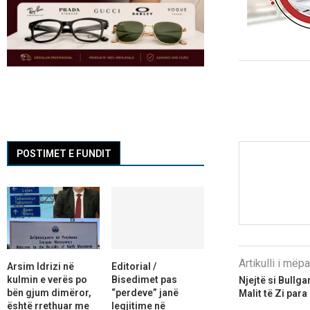
POSTIMET E FUNDIT
Artikulli i më
Arsim Idrizi në
Editorial /
kulmin e verës po
Bisedimet pas
Njejtë si Bullga
bën gjum dimëror,
“perdeve” janë
Malit të Zi para
është rrethuar me
legjitime në