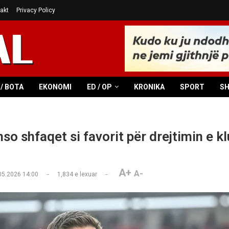
akt
Privacy Policy
/ BOTA
EKONOMI
ED / OP
KRONIKA
SPORT
S
so shfaqet si favorit për drejtimin e kl
A+
A-
05.2026 14:00
1,834
e lexuar