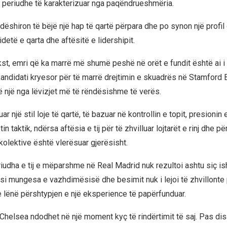
ë periudhe të karakterizuar nga paqëndrueshmëria.
 dëshiron të bëjë një hap të qartë përpara dhe po synon një profi
 idetë e qarta dhe aftësitë e lidershipit.
st, emri që ka marrë më shumë peshë në orët e fundit është ai i
i kandidati kryesor për të marrë drejtimin e skuadrës në Stamford 
ë një nga lëvizjet më të rëndësishme të verës.
ar një stil loje të qartë, të bazuar në kontrollin e topit, presionin
tin taktik, ndërsa aftësia e tij për të zhvilluar lojtarët e rinj dhe për
olektive është vlerësuar gjerësisht.
riudha e tij e mëparshme në Real Madrid nuk rezultoi ashtu siç is
asi mungesa e vazhdimësisë dhe besimit nuk i lejoi të zhvillonte 
ke lënë përshtypjen e një eksperience të papërfunduar.
, Chelsea ndodhet në një moment kyç të rindërtimit të saj. Pas d