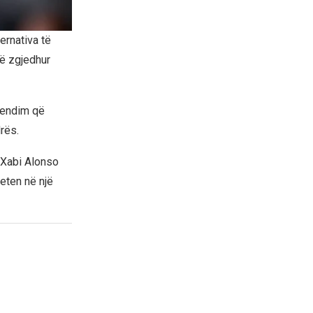
ernativa të
të zgjedhur
vendim që
rës.
a Xabi Alonso
eten në një