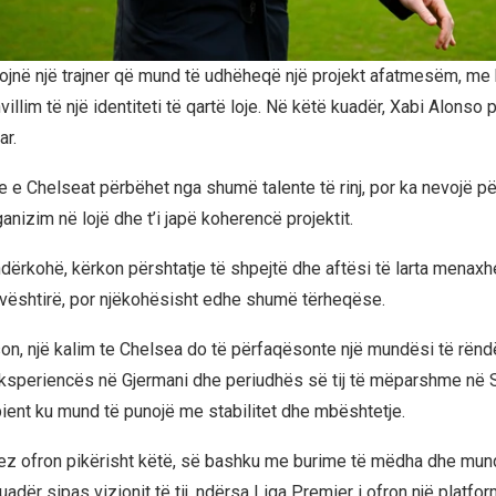
kojnë një trajner që mund të udhëheqë një projekt afatmesëm, me
illim të një identiteti të qartë loje. Në këtë kuadër, Xabi Alonso
ar.
 e Chelseat përbëhet nga shumë talente të rinj, por ka nevojë për
nizim në lojë dhe t’i japë koherencë projektit.
ndërkohë, kërkon përshtatje të shpejtë dhe aftësi të larta menaxh
 vështirë, por njëkohësisht edhe shumë tërheqëse.
on, një kalim te Chelsea do të përfaqësonte një mundësi të rën
eksperiencës në Gjermani dhe periudhës së tij të mëparshme në S
ient ku mund të punojë me stabilitet dhe mbështetje.
nez ofron pikërisht këtë, së bashku me burime të mëdha dhe mun
uadër sipas vizionit të tij, ndërsa Liga Premier i ofron një platfor