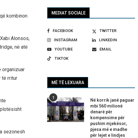
MEDIAT SOCIALE
l që kombinon
FACEBOOK
TWITTER
 Xabi Alonsos,
INSTAGRAM
LINKEDIN
Bridge, në atë
YOUTUBE
EMAIL
TIKTOK
 e organizuar
 të rritur
MË TË LEXUARA
1
Në korrik janë paguar
hte
mbi 560 milionë
plotësisht
denarë për
kompensime për
pushim mjekësor,
pjesa më e madhe
isa sezonesh
për lejet e lindjes