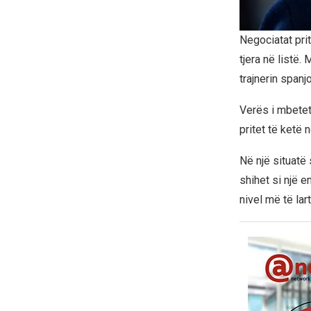
Negociatat prit
tjera në listë.
trajnerin spanj
Verës i mbetet
pritet të ketë 
Në një situatë
shihet si një 
nivel më të lar