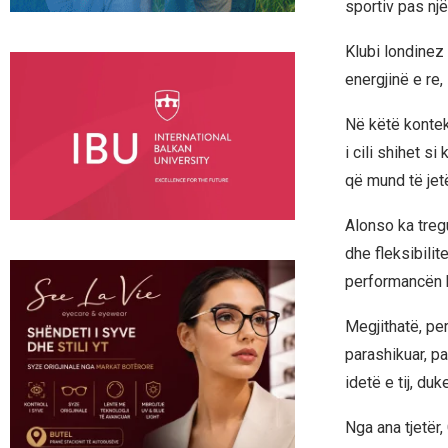
sportiv pas nj
Klubi londinez
energjinë e re,
Në këtë kontek
i cili shihet s
që mund të jet
Alonso ka tregu
dhe fleksibilite
performancën k
Megjithatë, pe
parashikuar, p
idetë e tij, du
Nga ana tjetër