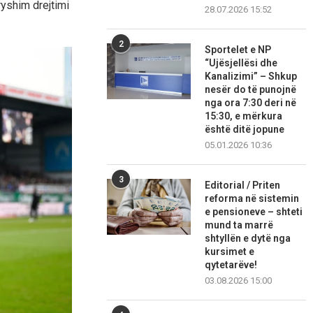
ryshim drejtimi
28.07.2026 15:52
2
Sportelet e NP
“Ujësjellësi dhe
Kanalizimi” – Shkup
nesër do të punojnë
nga ora 7:30 deri në
15:30, e mërkura
është ditë jopune
05.01.2026 10:36
3
Editorial / Priten
reforma në sistemin
e pensioneve – shteti
mund ta marrë
shtyllën e dytë nga
kursimet e
qytetarëve!
03.08.2026 15:00