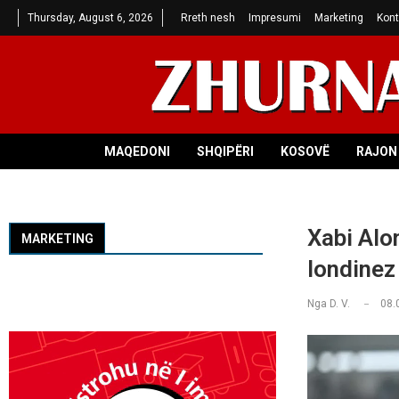
Thursday, August 6, 2026
Rreth nesh
Impresumi
Marketing
Kont
MAQEDONI
SHQIPËRI
KOSOVË
RAJON 
Xabi Alon
MARKETING
londinez
Nga
D. V.
08.