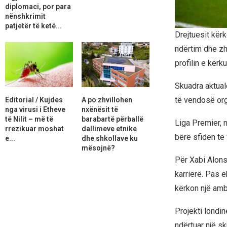
diplomaci, por para
nënshkrimit
patjetër të ketë...
Drejtuesit kër
ndërtim dhe zhv
profilin e kërku
Skuadra aktuale
të vendosë orga
Editorial / Kujdes
A po zhvillohen
nga virusi i Etheve
nxënësit të
të Nilit – më të
barabartë përballë
Liga Premier, 
rrezikuar moshat
dallimeve etnike
bërë sfidën të
e...
dhe shkollave ku
mësojnë?
Për Xabi Alons
karrierë. Pas 
kërkon një amb
Projekti londi
ndërtuar një sk