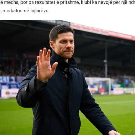
ë mëdha, por pa rezultatet e pritshme, klubi ka nevojë për një nd
j merkatos së lojtarëve.