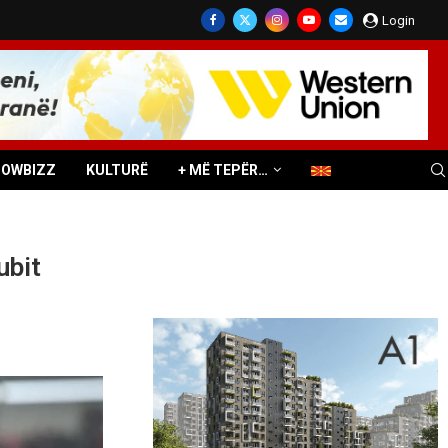
Login
HOWBIZZ
KULTURË
+ MË TEPËR…
ubit