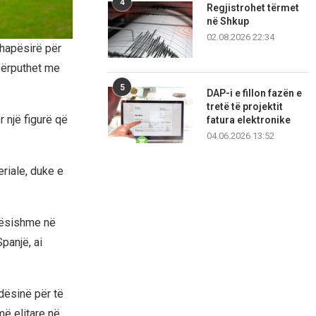
4
Regjistrohet tërmet
në Shkup
02.08.2026 22:34
 hapësirë për
 përputhet me
5
DAP-i e fillon fazën e
tretë të projektit
 një figurë që
fatura elektronike
04.06.2026 13:52
eriale, duke e
dësishme në
panjë, ai
dësinë për të
më elitare në