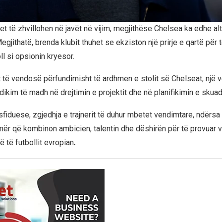
et të zhvillohen në javët në vijim, megjithëse Chelsea ka edhe alt
 Megjithatë, brenda klubit thuhet se ekziston një prirje e qartë për 
oll si opsionin kryesor.
 të vendosë përfundimisht të ardhmen e stolit së Chelseat, një 
ndikim të madh në drejtimin e projektit dhe në planifikimin e skuad
 sfiduese, zgjedhja e trajnerit të duhur mbetet vendimtare, ndërs
emër që kombinon ambicien, talentin dhe dëshirën për të provuar v
të të futbollit evropian
.