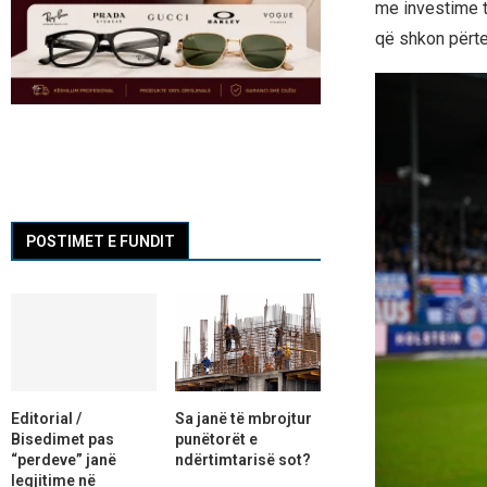
me investime t
që shkon përte
POSTIMET E FUNDIT
Editorial /
Sa janë të mbrojtur
Bisedimet pas
punëtorët e
“perdeve” janë
ndërtimtarisë sot?
legjitime në