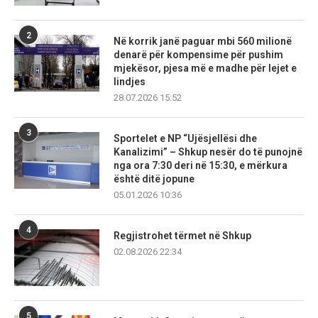
2
Në korrik janë paguar mbi 560 milionë
denarë për kompensime për pushim
mjekësor, pjesa më e madhe për lejet e
lindjes
28.07.2026 15:52
3
Sportelet e NP “Ujësjellësi dhe
Kanalizimi” – Shkup nesër do të punojnë
nga ora 7:30 deri në 15:30, e mërkura
është ditë jopune
05.01.2026 10:36
4
Regjistrohet tërmet në Shkup
02.08.2026 22:34
5