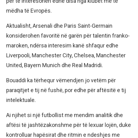
për të interesohen edhe disa nga klubet më të
mëdha të Evropës.
Aktualisht, Arsenali dhe Paris Saint-Germain
konsiderohen favoritë në garën për talentin franko-
maroken, ndërsa interesim kanë shfaqur edhe
Liverpooli, Manchester City, Chelsea, Manchester
United, Bayern Munich dhe Real Madridi.
Bouaddi ka tërhequr vëmendjen jo vetëm për
paraqitjet e tij në fushë, por edhe për aftësitë e tij
intelektuale.
Ai njihet si një futbollist me mendim analitik dhe
aftësi të jashtëzakonshme për të lexuar lojën, duke
kontrolluar hapësirat dhe ritmin e ndeshjes me