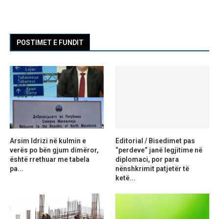
POSTIMET E FUNDIT
Arsim Idrizi në kulmin e
Editorial / Bisedimet pas
verës po bën gjum dimëror,
“perdeve” janë legjitime në
është rrethuar me tabela
diplomaci, por para
pa...
nënshkrimit patjetër të
ketë...