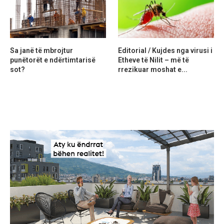
Sa janë të mbrojtur
Editorial / Kujdes nga virusi i
punëtorët e ndërtimtarisë
Etheve të Nilit – më të
sot?
rrezikuar moshat e...