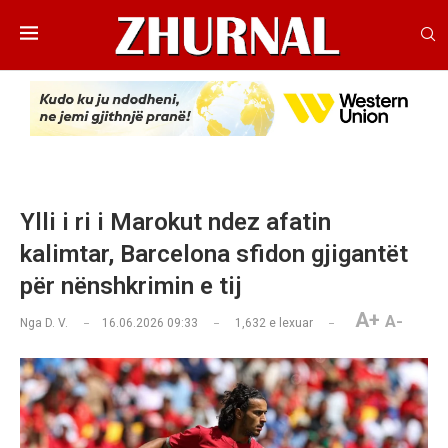
Ylli i ri i Marokut ndez afatin
kalimtar, Barcelona sfidon gjigantët
për nënshkrimin e tij
A+
A-
Nga
D. V.
16.06.2026 09:33
1,632
e lexuar