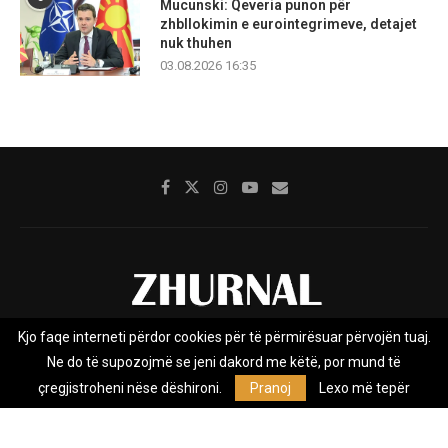
Mucunski: Qeveria punon për
zhbllokimin e eurointegrimeve, detajet
nuk thuhen
03.08.2026 16:35
Kjo faqe interneti përdor cookies për të përmirësuar përvojën tuaj.
Rreth nesh
Impresumi
Marketing
Kontakt
Ne do të supozojmë se jeni dakord me këtë, por mund të
Privacy Policy
çregjistroheni nëse dëshironi.
Pranoj
Lexo më tepër
Zhurnal.mk është Agjenci e Lajmeve e pavarur, e themeluar në vitin
2009, që e mbulon Maqedoninë, Kosovën, Shqipërinë edhe lajmet
nga bota.