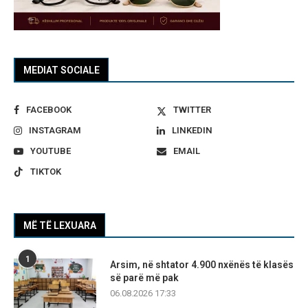
MEDIAT SOCIALE
FACEBOOK
TWITTER
INSTAGRAM
LINKEDIN
YOUTUBE
EMAIL
TIKTOK
MË TË LEXUARA
1
Arsim, në shtator 4.900 nxënës të klasës
së parë më pak
06.08.2026 17:33