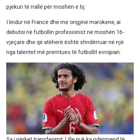
pjekuri të rrallë për moshën e tij.
I lindur në Francë dhe me origjinë marokene, ai
debutoi në futbollin profesionist në moshën 16-
vjeçare dhe që atëherë është shndërruar në një
nga talentet më premtues të futbollit evropian.
Sa i përket transferimit, Lille nuk ka ndërmend të