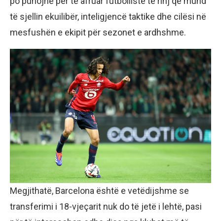
po punojnë për të afruar futbollistë të rinj që mund
të sjellin ekuilibër, inteligjencë taktike dhe cilësi në
mesfushën e ekipit për sezonet e ardhshme.
Megjithatë, Barcelona është e vetëdijshme se
transferimi i 18-vjeçarit nuk do të jetë i lehtë, pasi