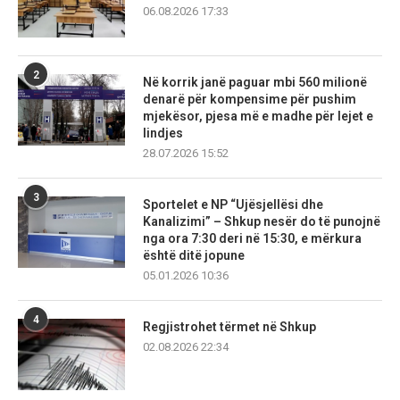
06.08.2026 17:33
2
Në korrik janë paguar mbi 560 milionë
denarë për kompensime për pushim
mjekësor, pjesa më e madhe për lejet e
lindjes
28.07.2026 15:52
3
Sportelet e NP “Ujësjellësi dhe
Kanalizimi” – Shkup nesër do të punojnë
nga ora 7:30 deri në 15:30, e mërkura
është ditë jopune
05.01.2026 10:36
4
Regjistrohet tërmet në Shkup
02.08.2026 22:34