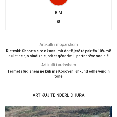
B.M
Artikulli i mëparshëm
Risteski: Shporta e re e konsumit do të jetë të paktën 10% më
e ulët se ajo sindikale, pritet qëndrimi i partnerëve socialë
Artikulli i ardhshëm
Tërmet i fuqishëm në kufi me Kosovën, shkund edhe vendin
tonë
ARTIKUJ TË NDËRLIDHURA