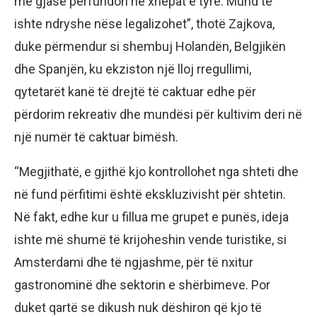
me gjasë përfundon në xhepat e tyre. Mund të
ishte ndryshe nëse legalizohet”, thotë Zajkova,
duke përmendur si shembuj Holandën, Belgjikën
dhe Spanjën, ku ekziston një lloj rregullimi,
qytetarët kanë të drejtë të caktuar edhe për
përdorim rekreativ dhe mundësi për kultivim deri në
një numër të caktuar bimësh.
“Megjithatë, e gjithë kjo kontrollohet nga shteti dhe
në fund përfitimi është ekskluzivisht për shtetin.
Në fakt, edhe kur u fillua me grupet e punës, ideja
ishte më shumë të krijoheshin vende turistike, si
Amsterdami dhe të ngjashme, për të nxitur
gastronominë dhe sektorin e shërbimeve. Por
duket qartë se dikush nuk dëshiron që kjo të