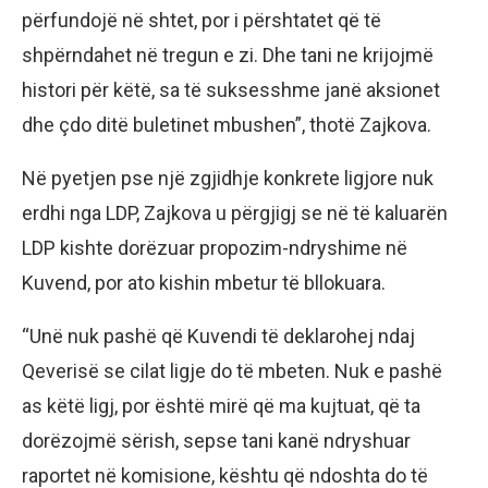
përfundojë në shtet, por i përshtatet që të
shpërndahet në tregun e zi. Dhe tani ne krijojmë
histori për këtë, sa të suksesshme janë aksionet
dhe çdo ditë buletinet mbushen”, thotë Zajkova.
Në pyetjen pse një zgjidhje konkrete ligjore nuk
erdhi nga LDP, Zajkova u përgjigj se në të kaluarën
LDP kishte dorëzuar propozim-ndryshime në
Kuvend, por ato kishin mbetur të bllokuara.
“Unë nuk pashë që Kuvendi të deklarohej ndaj
Qeverisë se cilat ligje do të mbeten. Nuk e pashë
as këtë ligj, por është mirë që ma kujtuat, që ta
dorëzojmë sërish, sepse tani kanë ndryshuar
raportet në komisione, kështu që ndoshta do të