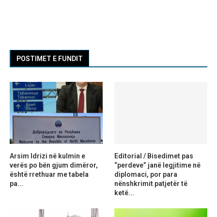
POSTIMET E FUNDIT
Arsim Idrizi në kulmin e
Editorial / Bisedimet pas
verës po bën gjum dimëror,
“perdeve” janë legjitime në
është rrethuar me tabela
diplomaci, por para
pa...
nënshkrimit patjetër të
ketë...