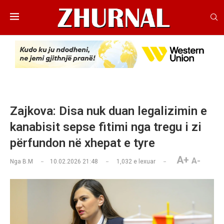
Zajkova: Disa nuk duan legalizimin e
kanabisit sepse fitimi nga tregu i zi
përfundon në xhepat e tyre
A+
A-
Nga
B.M
10.02.2026 21:48
1,032
e lexuar