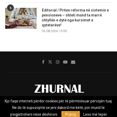
5
Editorial / Priten reforma në sistemin e
pensioneve – shteti mund ta marrë
shtyllën e dytë nga kursimet e
qytetarëve!
03.08.2026 15:00
Kjo faqe interneti përdor cookies për të përmirësuar përvojën tuaj.
Rreth nesh
Impresumi
Marketing
Kontakt
Ne do të supozojmë se jeni dakord me këtë, por mund të
Privacy Policy
çregjistroheni nëse dëshironi.
Pranoj
Lexo më tepër