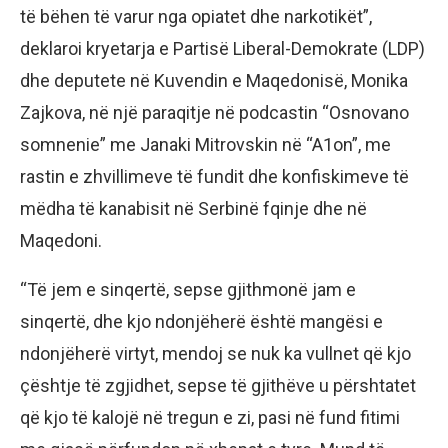
të bëhen të varur nga opiatet dhe narkotikët”,
deklaroi kryetarja e Partisë Liberal-Demokrate (LDP)
dhe deputete në Kuvendin e Maqedonisë, Monika
Zajkova, në një paraqitje në podcastin “Osnovano
somnenie” me Janaki Mitrovskin në “A1on”, me
rastin e zhvillimeve të fundit dhe konfiskimeve të
mëdha të kanabisit në Serbinë fqinje dhe në
Maqedoni.
“Të jem e sinqertë, sepse gjithmonë jam e
sinqertë, dhe kjo ndonjëherë është mangësi e
ndonjëherë virtyt, mendoj se nuk ka vullnet që kjo
çështje të zgjidhet, sepse të gjithëve u përshtatet
që kjo të kalojë në tregun e zi, pasi në fund fitimi