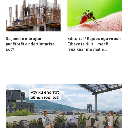
Sa janë të mbrojtur
Editorial / Kujdes nga virusi i
punëtorët e ndërtimtarisë
Etheve të Nilit – më të
sot?
rrezikuar moshat e...