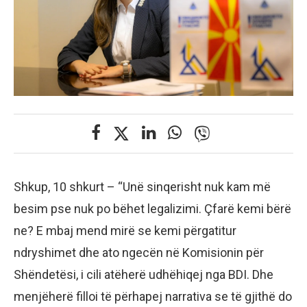
Shkup, 10 shkurt – “Unë sinqerisht nuk kam më
besim pse nuk po bëhet legalizimi. Çfarë kemi bërë
ne? E mbaj mend mirë se kemi përgatitur
ndryshimet dhe ato ngecën në Komisionin për
Shëndetësi, i cili atëherë udhëhiqej nga BDI. Dhe
menjëherë filloi të përhapej narrativa se të gjithë do