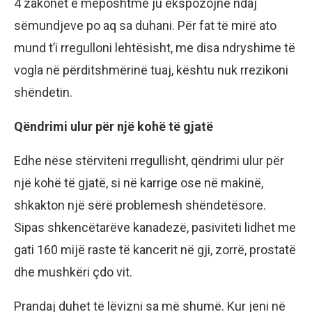
4 zakonet e mëposhtme ju ekspozojnë ndaj
sëmundjeve po aq sa duhani. Për fat të mirë ato
mund t’i rregulloni lehtësisht, me disa ndryshime të
vogla në përditshmërinë tuaj, kështu nuk rrezikoni
shëndetin.
Qëndrimi ulur për një kohë të gjatë
Edhe nëse stërviteni rregullisht, qëndrimi ulur për
një kohë të gjatë, si në karrige ose në makinë,
shkakton një sërë problemesh shëndetësore.
Sipas shkencëtarëve kanadezë, pasiviteti lidhet me
gati 160 mijë raste të kancerit në gji, zorrë, prostatë
dhe mushkëri çdo vit.
Prandaj duhet të lëvizni sa më shumë. Kur jeni në