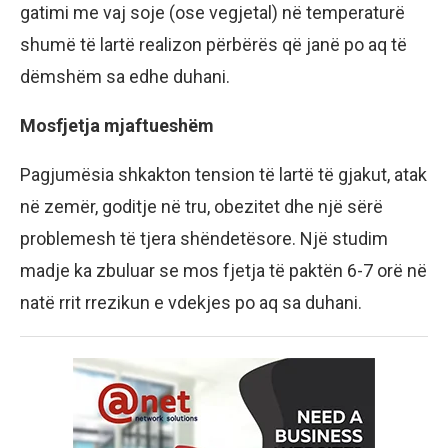
gatimi me vaj soje (ose vegjetal) në temperaturë
shumë të lartë realizon përbërës që janë po aq të
dëmshëm sa edhe duhani.
Mosfjetja mjaftueshëm
Pagjumësia shkakton tension të lartë të gjakut, atak
në zemër, goditje në tru, obezitet dhe një sërë
problemesh të tjera shëndetësore. Një studim
madje ka zbuluar se mos fjetja të paktën 6-7 orë në
natë rrit rrezikun e vdekjes po aq sa duhani.