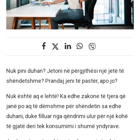
Nuk pini duhan? Jetoni në përgjithësi një jetë të
shëndetshme? Prandaj jeni të pastër, apo jo?
Nuk është aq e lehtë! Ka edhe zakone të tjera që
janë po aq të dëmshme për shëndetin sa edhe
duhani, duke filluar nga qëndrimi ulur për një kohë
të gjatë deri tek konsumimi i shumë yndyrave.