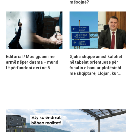
mësojnë?
Editorial / Mos gjuani me
Gjuha shqipe anashkalohet
armë nëpër dasma – mund
në tabelat orientuese për
të përfundoni deri në 5...
fshatin e banuar plotësisht
me shqiptarë, Llojan, kur...