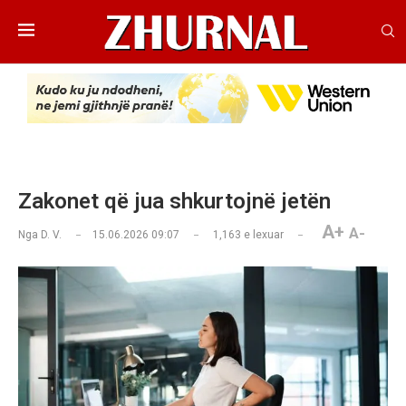
Zakonet që jua shkurtojnë jetën
A+
A-
Nga
D. V.
15.06.2026 09:07
1,163
e lexuar