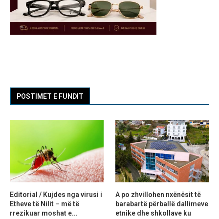
POSTIMET E FUNDIT
Editorial / Kujdes nga virusi i
A po zhvillohen nxënësit të
Etheve të Nilit – më të
barabartë përballë dallimeve
rrezikuar moshat e...
etnike dhe shkollave ku