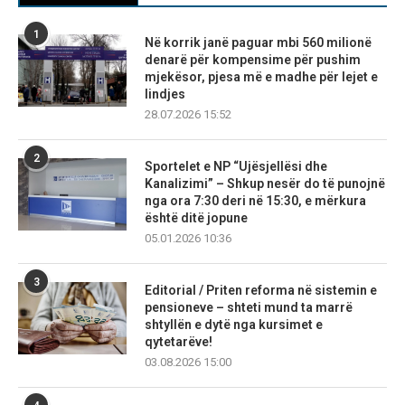
1
Në korrik janë paguar mbi 560 milionë
denarë për kompensime për pushim
mjekësor, pjesa më e madhe për lejet e
lindjes
28.07.2026 15:52
2
Sportelet e NP “Ujësjellësi dhe
Kanalizimi” – Shkup nesër do të punojnë
nga ora 7:30 deri në 15:30, e mërkura
është ditë jopune
05.01.2026 10:36
3
Editorial / Priten reforma në sistemin e
pensioneve – shteti mund ta marrë
shtyllën e dytë nga kursimet e
qytetarëve!
03.08.2026 15:00