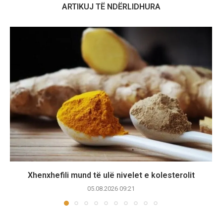
ARTIKUJ TË NDËRLIDHURA
Xhenxhefili mund të ulë nivelet e kolesterolit
05.08.2026 09:21