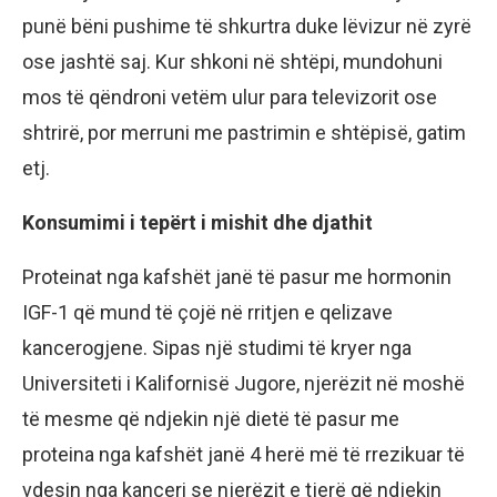
punë bëni pushime të shkurtra duke lëvizur në zyrë
ose jashtë saj. Kur shkoni në shtëpi, mundohuni
mos të qëndroni vetëm ulur para televizorit ose
shtrirë, por merruni me pastrimin e shtëpisë, gatim
etj.
Konsumimi i tepërt i mishit dhe djathit
Proteinat nga kafshët janë të pasur me hormonin
IGF-1 që mund të çojë në rritjen e qelizave
kancerogjene. Sipas një studimi të kryer nga
Universiteti i Kalifornisë Jugore, njerëzit në moshë
të mesme që ndjekin një dietë të pasur me
proteina nga kafshët janë 4 herë më të rrezikuar të
vdesin nga kanceri se njerëzit e tjerë që ndjekin