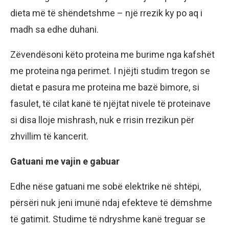
dieta më të shëndetshme – një rrezik ky po aq i
madh sa edhe duhani.
Zëvendësoni këto proteina me burime nga kafshët
me proteina nga perimet. I njëjti studim tregon se
dietat e pasura me proteina me bazë bimore, si
fasulet, të cilat kanë të njëjtat nivele të proteinave
si disa lloje mishrash, nuk e rrisin rrezikun për
zhvillim të kancerit.
Gatuani me vajin e gabuar
Edhe nëse gatuani me sobë elektrike në shtëpi,
përsëri nuk jeni imunë ndaj efekteve të dëmshme
të gatimit. Studime të ndryshme kanë treguar se