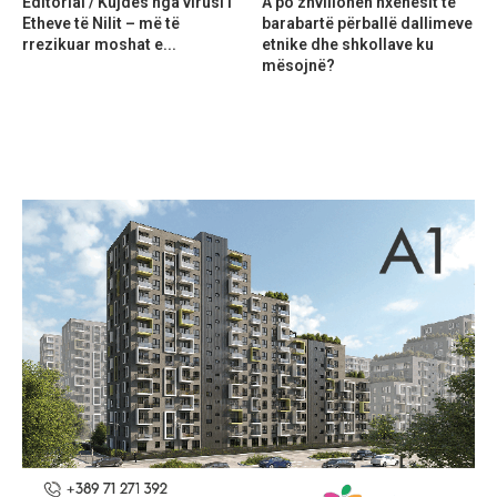
Editorial / Kujdes nga virusi i
A po zhvillohen nxënësit të
Etheve të Nilit – më të
barabartë përballë dallimeve
rrezikuar moshat e...
etnike dhe shkollave ku
mësojnë?