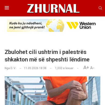
Zbulohet cili ushtrim i palestrës
shkakton më së shpeshti lëndime
A+
A-
Nga
D. V.
11.05.2026 18:38
1,032
e lexuar