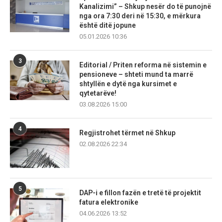
Kanalizimi” – Shkup nesër do të punojnë
nga ora 7:30 deri në 15:30, e mërkura
është ditë jopune
05.01.2026 10:36
3
Editorial / Priten reforma në sistemin e
pensioneve – shteti mund ta marrë
shtyllën e dytë nga kursimet e
qytetarëve!
03.08.2026 15:00
4
Regjistrohet tërmet në Shkup
02.08.2026 22:34
5
DAP-i e fillon fazën e tretë të projektit
fatura elektronike
04.06.2026 13:52