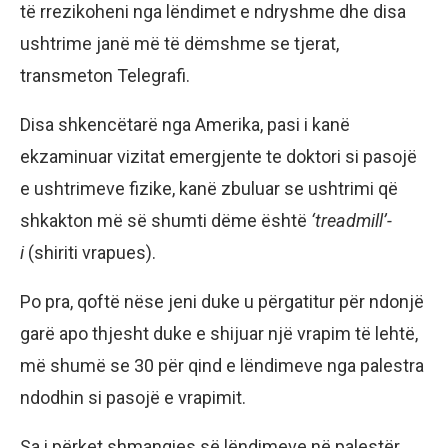
të rrezikoheni nga lëndimet e ndryshme dhe disa
ushtrime janë më të dëmshme se tjerat,
transmeton Telegrafi.
Disa shkencëtarë nga Amerika, pasi i kanë
ekzaminuar vizitat emergjente te doktori si pasojë
e ushtrimeve fizike, kanë zbuluar se ushtrimi që
shkakton më së shumti dëme është
‘treadmill’-
i
(shiriti vrapues).
Po pra, qoftë nëse jeni duke u përgatitur për ndonjë
garë apo thjesht duke e shijuar një vrapim të lehtë,
më shumë se 30 për qind e lëndimeve nga palestra
ndodhin si pasojë e vrapimit.
Sa i përket shmangies së lëndimeve në palestër,