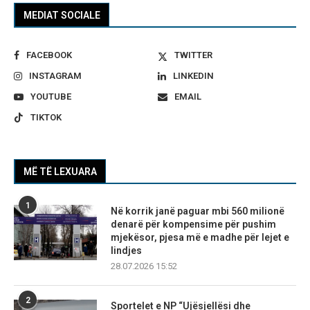
MEDIAT SOCIALE
FACEBOOK
TWITTER
INSTAGRAM
LINKEDIN
YOUTUBE
EMAIL
TIKTOK
MË TË LEXUARA
1
Në korrik janë paguar mbi 560 milionë
denarë për kompensime për pushim
mjekësor, pjesa më e madhe për lejet e
lindjes
28.07.2026 15:52
2
Sportelet e NP “Ujësjellësi dhe