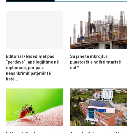
Editorial / Bisedimet pas
Sa janë të mbrojtur
“perdeve” janë legjitime në
punëtorët e ndërtimtarisë
diplomaci, por para
sot?
nënshkrimit patjetër të
ketë...