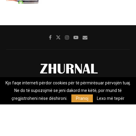
Kjo faqe interneti përdor cookies për të përmirësuar përvojën tuaj.
Rreth nesh
Impresumi
Marketing
Kontakt
Ne do të supozojmë se jeni dakord me këtë, por mund të
Privacy Policy
çregjistroheni nëse dëshironi.
Pranoj
Lexo më tepër
Zhurnal.mk është Agjenci e Lajmeve e pavarur, e themeluar në vitin
2009, që e mbulon Maqedoninë, Kosovën, Shqipërinë edhe lajmet
nga bota.
@2026 - All Right Reserved. Designed and Developed by
Anet.Com.Mk