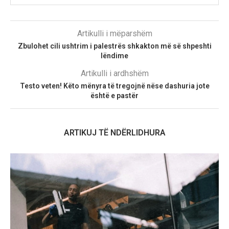
Artikulli i mëparshëm
Zbulohet cili ushtrim i palestrës shkakton më së shpeshti
lëndime
Artikulli i ardhshëm
Testo veten! Këto mënyra të tregojnë nëse dashuria jote
është e pastër
ARTIKUJ TË NDËRLIDHURA