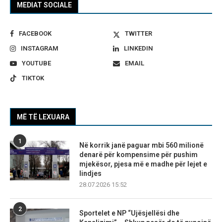
MEDIAT SOCIALE
FACEBOOK
TWITTER
INSTAGRAM
LINKEDIN
YOUTUBE
EMAIL
TIKTOK
MË TË LEXUARA
1
Në korrik janë paguar mbi 560 milionë
denarë për kompensime për pushim
mjekësor, pjesa më e madhe për lejet e
lindjes
28.07.2026 15:52
2
Sportelet e NP “Ujësjellësi dhe