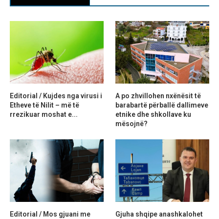
Editorial / Kujdes nga virusi i
A po zhvillohen nxënësit të
Etheve të Nilit – më të
barabartë përballë dallimeve
rrezikuar moshat e...
etnike dhe shkollave ku
mësojnë?
Editorial / Mos gjuani me
Gjuha shqipe anashkalohet