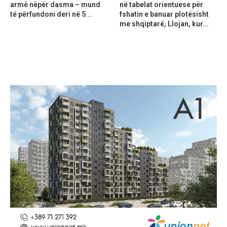
armë nëpër dasma – mund
në tabelat orientuese për
të përfundoni deri në 5...
fshatin e banuar plotësisht
me shqiptarë, Llojan, kur...