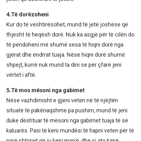
4.Të dorëzoheni
Kur do të vështirësohet, mund të jetë joshëse që
thjesht të heqësh dorë. Nuk ka asgjë për të cilën do
të pendoheni më shumë sesa të hiqni dorë nga
gjërat dhe ëndrrat tuaja. Nëse hiqni dorë shumë
shpejt, kurrë nuk mund ta dini se për çfarë jeni
vërtet i aftë.
5.Të mos mësoni nga gabimet
Nëse vazhdimisht e gjeni veten në të njëjtën
situatë të pakënaqshme pa pushim, mund të jeni
duke dështuar të mësoni nga gabimet tuaja të së
kaluarës. Pasi të keni mundësi të hapni veten për të
parë shtigjet që ju keni marrë, dhe si ato kanë