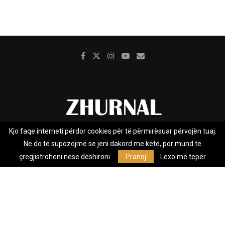
Kjo faqe interneti përdor cookies për të përmirësuar përvojën tuaj.
Rreth nesh
Impresumi
Marketing
Kontakt
Ne do të supozojmë se jeni dakord me këtë, por mund të
Privacy Policy
çregjistroheni nëse dëshironi.
Pranoj
Lexo më tepër
Zhurnal.mk është Agjenci e Lajmeve e pavarur, e themeluar në vitin
2009, që e mbulon Maqedoninë, Kosovën, Shqipërinë edhe lajmet
nga bota.
@2026 - All Right Reserved. Designed and Developed by
Anet.Com.Mk