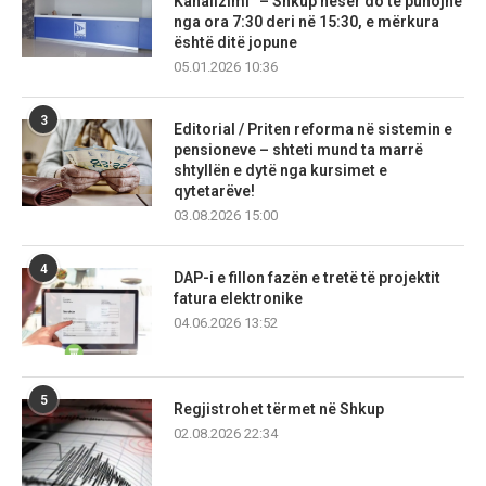
Kanalizimi” – Shkup nesër do të punojnë
nga ora 7:30 deri në 15:30, e mërkura
është ditë jopune
05.01.2026 10:36
3
Editorial / Priten reforma në sistemin e
pensioneve – shteti mund ta marrë
shtyllën e dytë nga kursimet e
qytetarëve!
03.08.2026 15:00
4
DAP-i e fillon fazën e tretë të projektit
fatura elektronike
04.06.2026 13:52
5
Regjistrohet tërmet në Shkup
02.08.2026 22:34