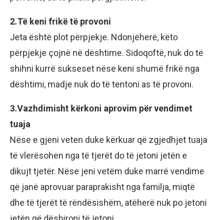
2.Të keni frikë të provoni
Jeta është plot përpjekje. Ndonjëherë, këto
përpjekje çojnë në dështime. Sidoqoftë, nuk do të
shihni kurrë sukseset nëse keni shumë frikë nga
dështimi, madje nuk do të tentoni as të provoni.
3.Vazhdimisht kërkoni aprovim për vendimet
tuaja
Nëse e gjeni veten duke kërkuar që zgjedhjet tuaja
të vlerësohen nga të tjerët do të jetoni jetën e
dikujt tjetër. Nëse jeni vetëm duke marrë vendime
që janë aprovuar paraprakisht nga familja, miqtë
dhe të tjerët të rëndësishëm, atëherë nuk po jetoni
jetën që dëshironi të jetoni.