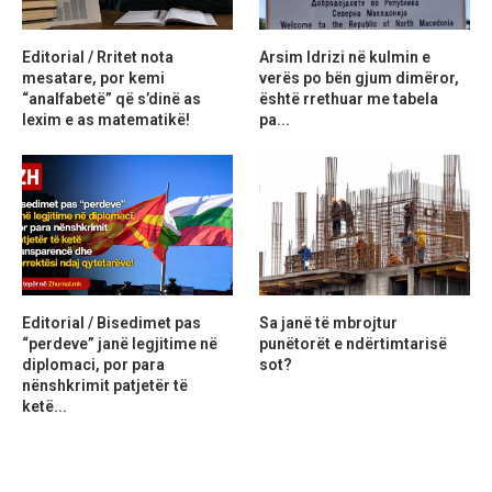
Editorial / Rritet nota
Arsim Idrizi në kulmin e
mesatare, por kemi
verës po bën gjum dimëror,
“analfabetë” që s’dinë as
është rrethuar me tabela
lexim e as matematikë!
pa...
Editorial / Bisedimet pas
Sa janë të mbrojtur
“perdeve” janë legjitime në
punëtorët e ndërtimtarisë
diplomaci, por para
sot?
nënshkrimit patjetër të
ketë...