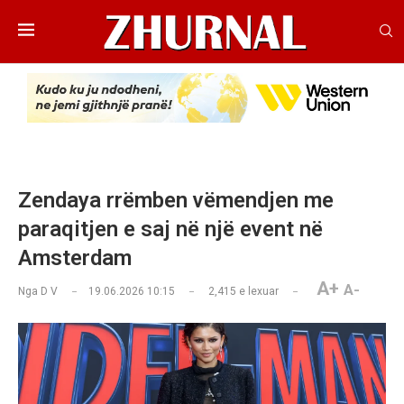
Zendaya rrëmben vëmendjen me
paraqitjen e saj në një event në
Amsterdam
A+
A-
Nga
D V
19.06.2026 10:15
2,415
e lexuar