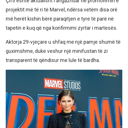
Çifti është aktualisht i angazhuar në promovimin e
projektit më të ri të Marvel, ndërsa vetëm disa orë
më herët kishin bërë paraqitjen e tyre të parë në
tapetin e kuq që nga konfirmimi zyrtar i martesës.
Aktorja 29-vjeçare u shfaq me një pamje shumë të
guximshme, duke veshur një minifustan të zi
transparent të qëndisur me lule të bardha.