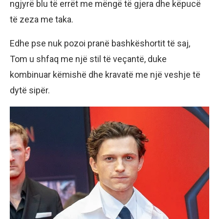
ngjyrë blu të errët me mëngë të gjera dhe këpucë
të zeza me taka.
Edhe pse nuk pozoi pranë bashkëshortit të saj,
Tom u shfaq me një stil të veçantë, duke
kombinuar këmishë dhe kravatë me një veshje të
dytë sipër.