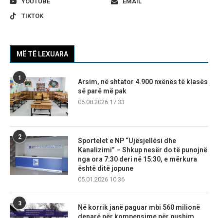
YOUTUBE
EMAIL
TIKTOK
MË TË LEXUARA
1
Arsim, në shtator 4.900 nxënës të klasës
së parë më pak
06.08.2026 17:33
2
Sportelet e NP “Ujësjellësi dhe
Kanalizimi” – Shkup nesër do të punojnë
nga ora 7:30 deri në 15:30, e mërkura
është ditë jopune
05.01.2026 10:36
3
Në korrik janë paguar mbi 560 milionë
denarë për kompensime për pushim