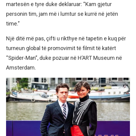
martesën e tyre duke deklaruar: “Kam gjetur
personin tim, jam më i lumtur se kurrë në jetën
time.”
Një ditë më pas, çifti u rikthye në tapetin e kuq për
turneun global të promovimit të filmit të katërt
“Spider-Man”, duke pozuar në H’ART Museum në
Amsterdam.