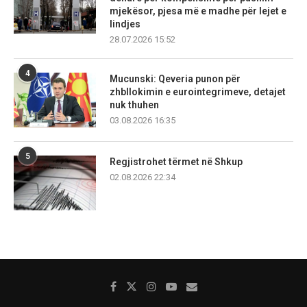
mjekësor, pjesa më e madhe për lejet e
lindjes
28.07.2026 15:52
4
Mucunski: Qeveria punon për
zhbllokimin e eurointegrimeve, detajet
nuk thuhen
03.08.2026 16:35
5
Regjistrohet tërmet në Shkup
02.08.2026 22:34