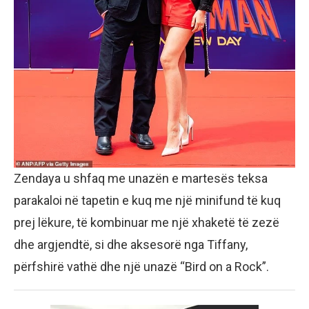
Zendaya u shfaq me unazën e martesës teksa
parakaloi në tapetin e kuq me një minifund të kuq
prej lëkure, të kombinuar me një xhaketë të zezë
dhe argjendtë, si dhe aksesorë nga Tiffany,
përfshirë vathë dhe një unazë “Bird on a Rock”.