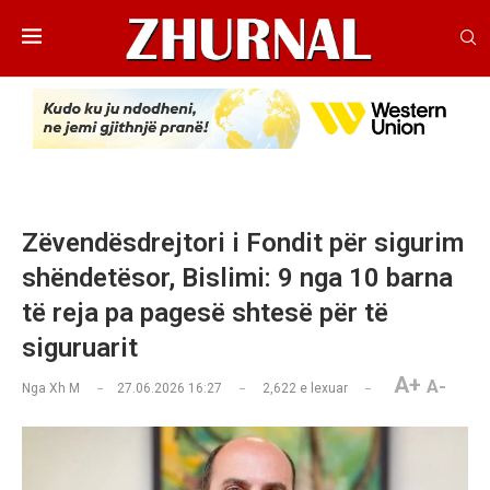
Zëvendësdrejtori i Fondit për sigurim
shëndetësor, Bislimi: 9 nga 10 barna
të reja pa pagesë shtesë për të
siguruarit
A+
A-
Nga
Xh M
27.06.2026 16:27
2,622
e lexuar