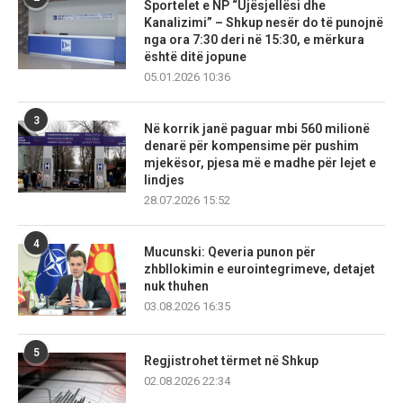
Sportelet e NP “Ujësjellësi dhe
Kanalizimi” – Shkup nesër do të punojnë
nga ora 7:30 deri në 15:30, e mërkura
është ditë jopune
05.01.2026 10:36
3
Në korrik janë paguar mbi 560 milionë
denarë për kompensime për pushim
mjekësor, pjesa më e madhe për lejet e
lindjes
28.07.2026 15:52
4
Mucunski: Qeveria punon për
zhbllokimin e eurointegrimeve, detajet
nuk thuhen
03.08.2026 16:35
5
Regjistrohet tërmet në Shkup
02.08.2026 22:34