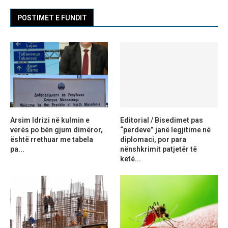
POSTIMET E FUNDIT
Arsim Idrizi në kulmin e
Editorial / Bisedimet pas
verës po bën gjum dimëror,
“perdeve” janë legjitime në
është rrethuar me tabela
diplomaci, por para
pa...
nënshkrimit patjetër të
ketë...