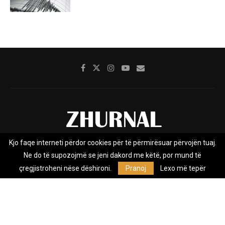
Kjo faqe interneti përdor cookies për të përmirësuar përvojën tuaj.
Rreth nesh
Impresumi
Marketing
Kontakt
Ne do të supozojmë se jeni dakord me këtë, por mund të
Privacy Policy
çregjistroheni nëse dëshironi.
Pranoj
Lexo më tepër
Zhurnal.mk është Agjenci e Lajmeve e pavarur, e themeluar në vitin
2009, që e mbulon Maqedoninë, Kosovën, Shqipërinë edhe lajmet
nga bota.
@2026 - All Right Reserved. Designed and Developed by