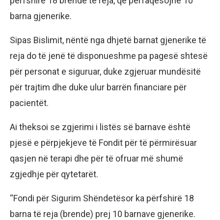
përfshirë 18 brende të reja, që përfaqësojnë 10
barna gjenerike.
Sipas Bislimit, nëntë nga dhjetë barnat gjenerike të
reja do të jenë të disponueshme pa pagesë shtesë
për personat e siguruar, duke zgjeruar mundësitë
për trajtim dhe duke ulur barrën financiare për
pacientët.
Ai theksoi se zgjerimi i listës së barnave është
pjesë e përpjekjeve të Fondit për të përmirësuar
qasjen në terapi dhe për të ofruar më shumë
zgjedhje për qytetarët.
“Fondi për Sigurim Shëndetësor ka përfshirë 18
barna të reja (brende) prej 10 barnave gjenerike.