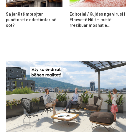
Sa janë të mbrojtur
Editorial / Kujdes nga virusi i
punëtorët e ndërtimtarisë
Etheve të Nilit – më të
sot?
rrezikuar moshat e...