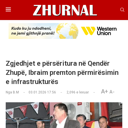
Zgjedhjet e përsëritura në Qendër
Zhupë, Ibraim premton përmirësimin
e infrastrukturës
A+
A-
Nga
B.M
03.01.2026 17:56
2,096
e lexuar