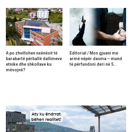
A po zhvillohen nxënësit të
Editorial / Mos gjuani me
barabartë përballë dallimeve
armë nëpër dasma – mund
etnike dhe shkollave ku
të përfundoni deri në 5...
mësojnë?