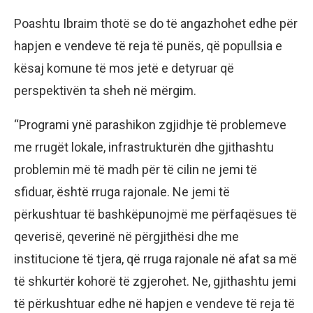
Poashtu Ibraim thotë se do të angazhohet edhe për
hapjen e vendeve të reja të punës, që popullsia e
kësaj komune të mos jetë e detyruar që
perspektivën ta sheh në mërgim.
“Programi ynë parashikon zgjidhje të problemeve
me rrugët lokale, infrastrukturën dhe gjithashtu
problemin më të madh për të cilin ne jemi të
sfiduar, është rruga rajonale. Ne jemi të
përkushtuar të bashkëpunojmë me përfaqësues të
qeverisë, qeverinë në përgjithësi dhe me
institucione të tjera, që rruga rajonale në afat sa më
të shkurtër kohorë të zgjerohet. Ne, gjithashtu jemi
të përkushtuar edhe në hapjen e vendeve të reja të