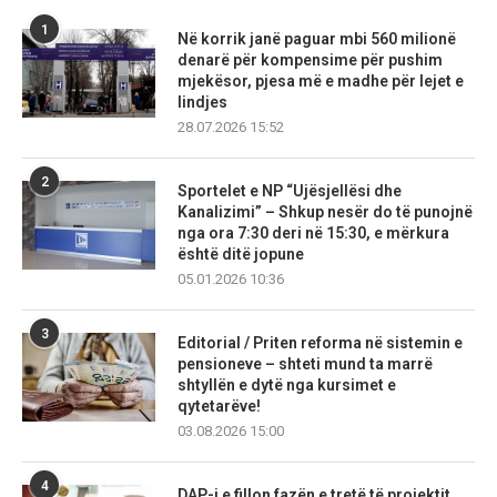
1
Në korrik janë paguar mbi 560 milionë
denarë për kompensime për pushim
mjekësor, pjesa më e madhe për lejet e
lindjes
28.07.2026 15:52
2
Sportelet e NP “Ujësjellësi dhe
Kanalizimi” – Shkup nesër do të punojnë
nga ora 7:30 deri në 15:30, e mërkura
është ditë jopune
05.01.2026 10:36
3
Editorial / Priten reforma në sistemin e
pensioneve – shteti mund ta marrë
shtyllën e dytë nga kursimet e
qytetarëve!
03.08.2026 15:00
4
DAP-i e fillon fazën e tretë të projektit