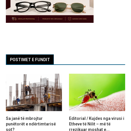
POSTIMET E FUNDIT
Sa janë të mbrojtur
Editorial / Kujdes nga virusi i
punëtorët e ndërtimtarisë
Etheve të Nilit – më të
sot?
rrezikuar moshat e...