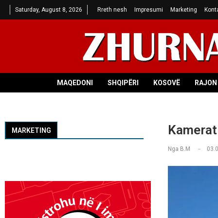
Saturday, August 8, 2026
Rreth nesh
Impresumi
Marketing
Kont
MAQEDONI
SHQIPËRI
KOSOVË
RAJON 
Kamerat 
MARKETING
Nga
B.M
03.