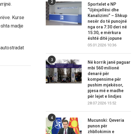
2
rijnë.
Sportelet e NP
“Ujësjellësi dhe
Kanalizimi” – Shkup
orëve. Kurse
nesër do të punojnë
eshta madje
nga ora 7:30 deri në
15:30, e mërkura
është ditë jopune
05.01.2026 10:36
 autostradat
3
Në korrik janë paguar
mbi 560 milionë
denarë për
kompensime për
pushim mjekësor,
pjesa më e madhe
për lejet e lindjes
28.07.2026 15:52
4
Mucunski: Qeveria
punon për
zhbllokimin e