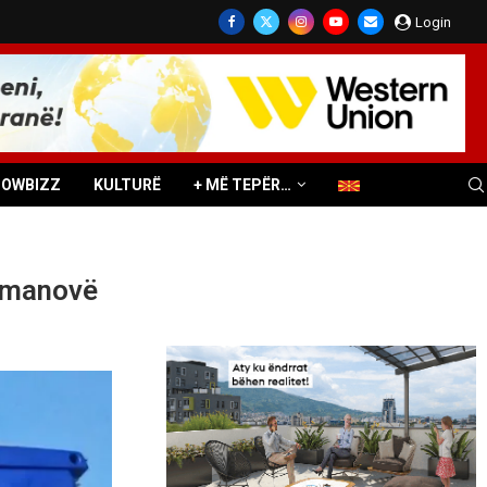
Login
HOWBIZZ
KULTURË
+ MË TEPËR…
Kumanovë