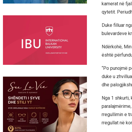
kamerat në fjal
qytetit. Periud
Duke filluar n
bulevardeve kr
Ndërkohë, Mini
është përfundu
“Po punojmë për
duke u zhvillu
dhe palogjiksh
Nga 1 shkurti,
paralajmërime,
rregullimin e t
rregullat në k