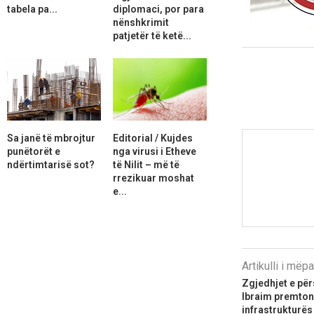
tabela pa...
diplomaci, por para
nënshkrimit
patjetër të ketë...
Sa janë të mbrojtur
Editorial / Kujdes
punëtorët e
nga virusi i Etheve
ndërtimtarisë sot?
të Nilit – më të
rrezikuar moshat
e...
Artikulli i më
Zgjedhjet e për
Ibraim premton
infrastrukturës