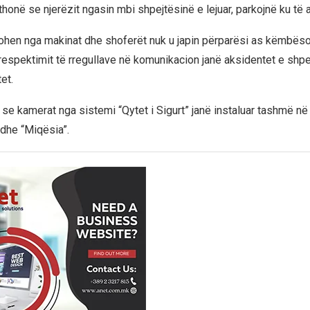
 thonë se njerëzit ngasin mbi shpejtësinë e lejuar, parkojnë ku të ar
kohen nga makinat dhe shoferët nuk u japin përparësi as këmbës
spektimit të rregullave në komunikacion janë aksidentet e shp
et.
 se kamerat nga sistemi “Qytet i Sigurt” janë instaluar tashmë në
dhe “Miqësia”.