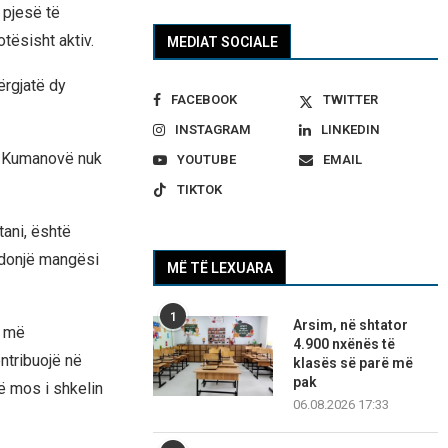
 pjesë të
tësisht aktiv.
MEDIAT SOCIALE
ërgjatë dy
FACEBOOK
TWITTER
INSTAGRAM
LINKEDIN
ë Kumanovë nuk
YOUTUBE
EMAIL
TIKTOK
tani, është
 ndonjë mangësi
MË TË LEXUARA
1
Arsim, në shtator
n më
4.900 nxënës të
ntribuojë në
klasës së parë më
pak
të mos i shkelin
06.08.2026 17:33