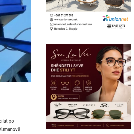
ilat po
ë Kumanovë