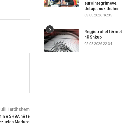
eurointegrimeve,
detajet nuk thuhen
03.08.2026 16:35
5
Regjistrohet tërmet
në Shkup
02.08.2026 22:34
kulli i ardhshëm
in e SHBA në të
enezuelas Maduro