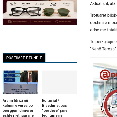
Aktualisht, ata
Trotuaret bllo
dëshmi e mosre
edhe me fatalit
Të përkujtojmë
“Nënë Tereza” 
POSTIMET E FUNDIT
Arsim Idrizi në
Editorial /
kulmin e verës po
Bisedimet pas
bën gjum dimëror,
“perdeve” janë
është rrethuar me
legjitime në