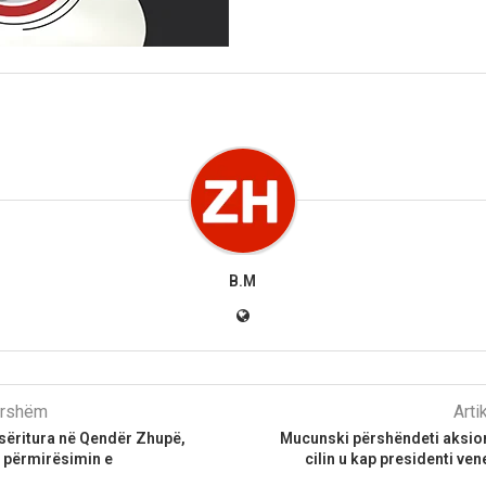
B.M
parshëm
Arti
sëritura në Qendër Zhupë,
Mucunski përshëndeti aksion
 përmirësimin e
cilin u kap presidenti v