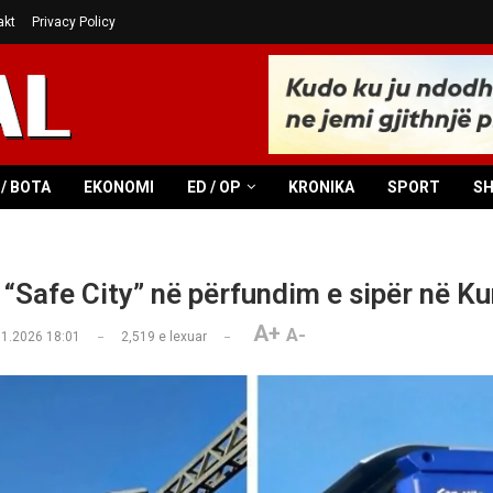
akt
Privacy Policy
/ BOTA
EKONOMI
ED / OP
KRONIKA
SPORT
S
“Safe City” në përfundim e sipër në 
A+
A-
01.2026 18:01
2,519
e lexuar