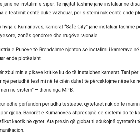
ë janë në instalim e sipër. Të njejtat tashmë janë instaluar në disa
ha e testimit është duke vazhduar, por sistemi nuk është ende plo
ga hyrja e Kumanovës, kamerat “Safe City” janë instaluar tashmë p
yesore, zonës qendrore dhe rrugëve rajonale.
stria e Punëve të Brendshme njohton se instalimi i kamerave n
ar ende plotësisht.
 zbulimin e pikave kritike ku do të instalohen kamerat. Tani për 
ar një periudhë testimi në të cilën duhet të përcaktojmë nëse ka
mëri në sistem” – thonë nga MPB.
 kur edhe përfundon periudha testuese, qytetarët nuk do të marri
 por gjoba. Banorët e Kumanovës shpresojnë se sistemi do të ko
rafikut kaotik në qytet. Ata presin që gjobat ti edukojnë qytetarët 
omunikacion.