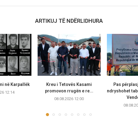
ARTIKUJ TË NDËRLIDHURA
mi në Karpallëk
Kreu i Tetovës Kasami
Pas përplasj
promovon rrugën e re...
ndryshohet tab
26 12:14
Vendo
08.08.2026 12:00
08.08.2