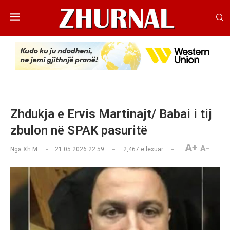
Zhdukja e Ervis Martinajt/ Babai i tij
zbulon në SPAK pasuritë
A+
A-
Nga
Xh M
21.05.2026 22:59
2,467
e lexuar