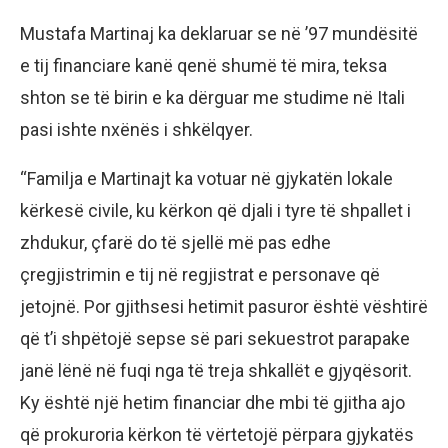
Mustafa Martinaj ka deklaruar se në ’97 mundësitë
e tij financiare kanë qenë shumë të mira, teksa
shton se të birin e ka dërguar me studime në Itali
pasi ishte nxënës i shkëlqyer.
“Familja e Martinajt ka votuar në gjykatën lokale
kërkesë civile, ku kërkon që djali i tyre të shpallet i
zhdukur, çfarë do të sjellë më pas edhe
çregjistrimin e tij në regjistrat e personave që
jetojnë. Por gjithsesi hetimit pasuror është vështirë
që t’i shpëtojë sepse së pari sekuestrot parapake
janë lënë në fuqi nga të treja shkallët e gjyqësorit.
Ky është një hetim financiar dhe mbi të gjitha ajo
që prokuroria kërkon të vërtetojë përpara gjykatës