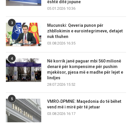
është ditë jopune
05.01.2026 10:36
3
Mucunski: Qeveria punon për
zhbllokimin e eurointegrimeve, detajet
nuk thuhen
03.08.2026 16:35
4
Në korrik janë paguar mbi 560 milionë
denarë për kompensime për pushim
mjekësor, pjesa më e madhe për lejet e
lindjes
28.07.2026 15:52
5
VMRO‑DPMNE: Maqedonia do të bëhet
vend më i mirë për të jetuar
03.08.2026 16:17