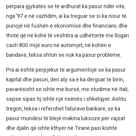
përpara gjykatës se të ardhurat ka pasur ndër vite,
nga ’97 e në vazhdim, ai ka treguar se si ka nisur të
punojë në fushën e ekonomisë dhe financiare, dhe
thotë që në kohë të vështira ai udhëtonte me llogari
cash 800 mijë euro në automjet, në kohën e
bandave, teksa shton se nuk ka pasur probleme.
Pra ai është përpjekur të argumentojë se ka pasur
kapital dhe pasuri, deri aty sa e ka dërguar të birin,
pavarësisht se ishte me bursë, me studime në Itali,
sepse sipas tij ishte një nxënës i shkëlqyer. Ashtu
tregon, teksa i referohet faturave bankare, se ka
pasur mundësi të blejë makina luksoze për vajzat
dhe djalin që ishte kthyer në Tiranë pasi kishte