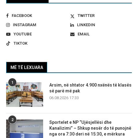
FACEBOOK
TWITTER
INSTAGRAM
LINKEDIN
YOUTUBE
EMAIL
TIKTOK
MË TË LEXUARA
1
Arsim, në shtator 4.900 nxënës të klasës
së parë më pak
06.08.2026 17:33
2
Sportelet e NP “Ujësjellësi dhe
Kanalizimi” – Shkup nesër do të punojnë
nga ora 7:30 deri në 15:30, e mërkura