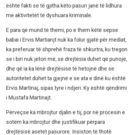
është fakti se të gjitha këto pasuri janë të lidhura
me aktivitetet të dyshuara kriminale.
E para që mund të themi, po e them këtë sepse
babai i Ervis Martianjt nuk ka folur gjatë për mediat,
ka preferuar të shprehë fraza të shkurtra, ku tregon
se i biri nuk jeton më, se drejtësia duhet që punojë,
dhe që ia ka lënë drejtësisë të hetojnë dhe se
autoritetet duhet ta gjejnë e se ata e dinë ku është
Ervis Martinaj, sipas tyre i ndjeri. Ky është qëndrimi
i Mustafa Martinajt.
Përveçse ka mbrojtur djalin e tij, por në procesin e
sotëm ka mbrojtur dhe justifikuar përpara
drejtësisë asetet pasurore. Insiston të thotë