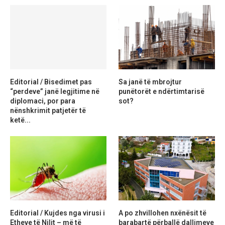
Editorial / Bisedimet pas
Sa janë të mbrojtur
“perdeve” janë legjitime në
punëtorët e ndërtimtarisë
diplomaci, por para
sot?
nënshkrimit patjetër të
ketë...
Editorial / Kujdes nga virusi i
A po zhvillohen nxënësit të
Etheve të Nilit – më të
barabartë përballë dallimeve