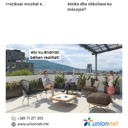
rrezikuar moshat e...
etnike dhe shkollave ku
mësojnë?