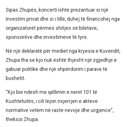
Sipas Zhupës, koncerti ishte prezantuar si një
investim privat dhe si i tillë, duhej të financohej nga
organizatorët përmes shitjes së biletave,
sponsorëve dhe investimeve të tyre.
Në një deklaratë për mediet nga kryesia e Kuvendit,
Zhupa tha se kjo nuk është thjesht një zgjedhje e
gabuar politike dhe një shpërdorim i parave të
buxhetit.
“Kjo bie ndesh me qëllimin e nenit 101 të
Kushtetutës, i cili lejon nxjerrjen e akteve
normative vetëm në raste nevoje dhe urgjence”,
theksoi Zhupa.