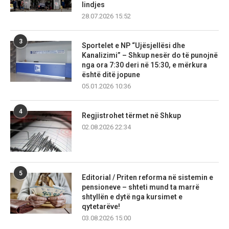
lindjes
28.07.2026 15:52
3
Sportelet e NP “Ujësjellësi dhe
Kanalizimi” – Shkup nesër do të punojnë
nga ora 7:30 deri në 15:30, e mërkura
është ditë jopune
05.01.2026 10:36
4
Regjistrohet tërmet në Shkup
02.08.2026 22:34
5
Editorial / Priten reforma në sistemin e
pensioneve – shteti mund ta marrë
shtyllën e dytë nga kursimet e
qytetarëve!
03.08.2026 15:00