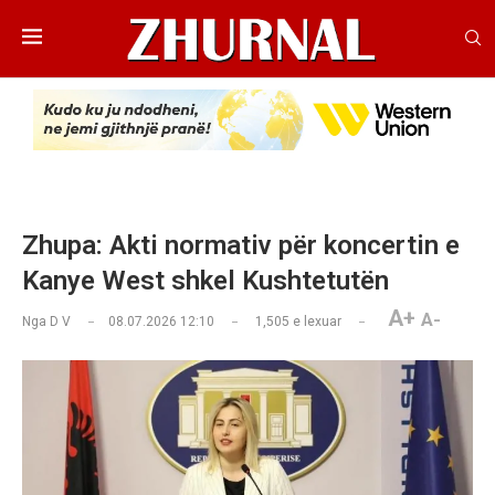
Zhupa: Akti normativ për koncertin e
Kanye West shkel Kushtetutën
A+
A-
Nga
D V
08.07.2026 12:10
1,505
e lexuar