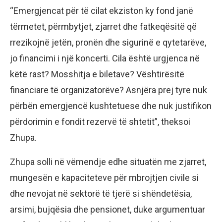
“Emergjencat për të cilat ekziston ky fond janë
tërmetet, përmbytjet, zjarret dhe fatkeqësitë që
rrezikojnë jetën, pronën dhe sigurinë e qytetarëve,
jo financimi i një koncerti. Cila është urgjenca në
këtë rast? Mosshitja e biletave? Vështirësitë
financiare të organizatorëve? Asnjëra prej tyre nuk
përbën emergjencë kushtetuese dhe nuk justifikon
përdorimin e fondit rezervë të shtetit”, theksoi
Zhupa.
Zhupa solli në vëmendje edhe situatën me zjarret,
mungesën e kapaciteteve për mbrojtjen civile si
dhe nevojat në sektorë të tjerë si shëndetësia,
arsimi, bujqësia dhe pensionet, duke argumentuar