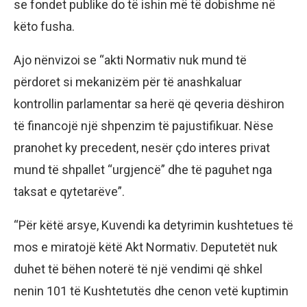
se fondet publike do të ishin më të dobishme në
këto fusha.
Ajo nënvizoi se “akti Normativ nuk mund të
përdoret si mekanizëm për të anashkaluar
kontrollin parlamentar sa herë që qeveria dëshiron
të financojë një shpenzim të pajustifikuar. Nëse
pranohet ky precedent, nesër çdo interes privat
mund të shpallet “urgjencë” dhe të paguhet nga
taksat e qytetarëve”.
“Për këtë arsye, Kuvendi ka detyrimin kushtetues të
mos e miratojë këtë Akt Normativ. Deputetët nuk
duhet të bëhen noterë të një vendimi që shkel
nenin 101 të Kushtetutës dhe cenon vetë kuptimin