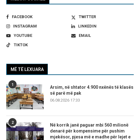
FACEBOOK
TWITTER
INSTAGRAM
LINKEDIN
YOUTUBE
EMAIL
TIKTOK
MË TË LEXUARA
1
Arsim, në shtator 4.900 nxënës të klasës
së parë më pak
06.08.2026 17:33
2
Në korrik janë paguar mbi 560 milionë
denarë për kompensime për pushim
mjekësor, pjesa më e madhe për lejet e