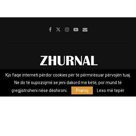
Kjo faqe interneti përdor cookies për të përmirësuar përvojën tuaj.
Rreth nesh
Impresumi
Marketing
Kontakt
Ne do të supozojmë se jeni dakord me këtë, por mund të
Privacy Policy
çregjistroheni nëse dëshironi.
Pranoj
Lexo më tepër
Zhurnal.mk është Agjenci e Lajmeve e pavarur, e themeluar në vitin
2009, që e mbulon Maqedoninë, Kosovën, Shqipërinë edhe lajmet
nga bota.
@2026 - All Right Reserved. Designed and Developed by
Anet.Com.Mk