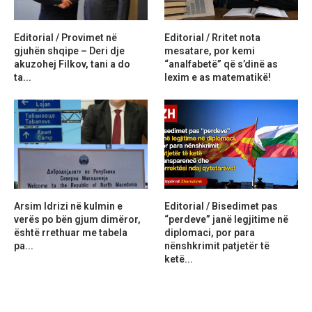
Editorial / Provimet në
Editorial / Rritet nota
gjuhën shqipe – Deri dje
mesatare, por kemi
akuzohej Filkov, tani a do
“analfabetë” që s’dinë as
ta...
lexim e as matematikë!
Arsim Idrizi në kulmin e
Editorial / Bisedimet pas
verës po bën gjum dimëror,
“perdeve” janë legjitime në
është rrethuar me tabela
diplomaci, por para
pa...
nënshkrimit patjetër të
ketë...