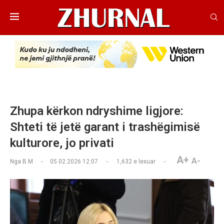
Zhupa kërkon ndryshime ligjore:
Shteti të jetë garant i trashëgimisë
kulturore, jo privati
A+
A-
Nga
B.M
05.02.2026 12:07
1,632
e lexuar