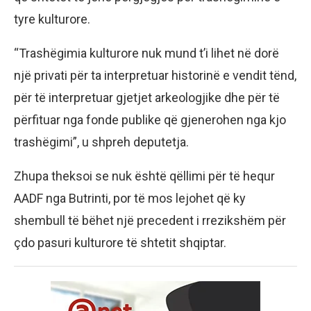
tyre kulturore.
“Trashëgimia kulturore nuk mund t’i lihet në dorë
një privati për ta interpretuar historinë e vendit tënd,
për të interpretuar gjetjet arkeologjike dhe për të
përfituar nga fonde publike që gjenerohen nga kjo
trashëgimi”, u shpreh deputetja.
Zhupa theksoi se nuk është qëllimi për të hequr
AADF nga Butrinti, por të mos lejohet që ky
shembull të bëhet një precedent i rrezikshëm për
çdo pasuri kulturore të shtetit shqiptar.