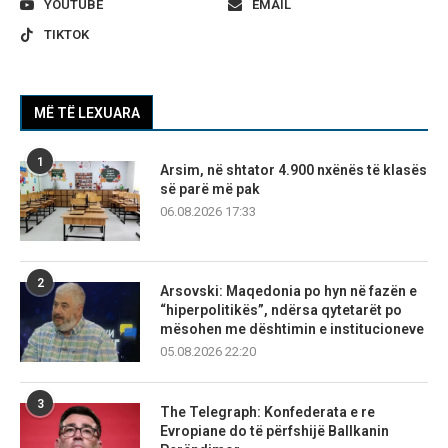
YOUTUBE
EMAIL
TIKTOK
MË TË LEXUARA
1
Arsim, në shtator 4.900 nxënës të klasës
së parë më pak
06.08.2026 17:33
2
Arsovski: Maqedonia po hyn në fazën e
“hiperpolitikës”, ndërsa qytetarët po
mësohen me dështimin e institucioneve
05.08.2026 22:20
3
The Telegraph: Konfederata e re
Evropiane do të përfshijë Ballkanin