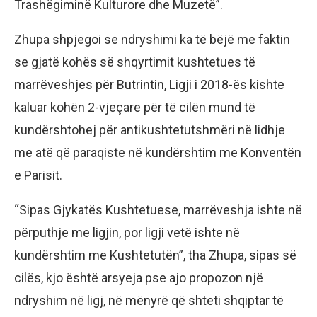
Trashëgiminë Kulturore dhe Muzetë”.
Zhupa shpjegoi se ndryshimi ka të bëjë me faktin
se gjatë kohës së shqyrtimit kushtetues të
marrëveshjes për Butrintin, Ligji i 2018-ës kishte
kaluar kohën 2-vjeçare për të cilën mund të
kundërshtohej për antikushtetutshmëri në lidhje
me atë që paraqiste në kundërshtim me Konventën
e Parisit.
“Sipas Gjykatës Kushtetuese, marrëveshja ishte në
përputhje me ligjin, por ligji vetë ishte në
kundërshtim me Kushtetutën”, tha Zhupa, sipas së
cilës, kjo është arsyeja pse ajo propozon një
ndryshim në ligj, në mënyrë që shteti shqiptar të