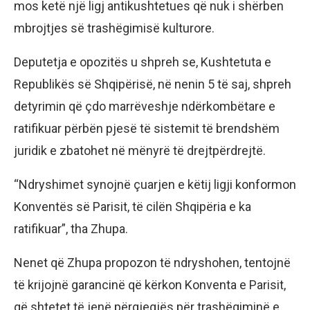
mos ketë një ligj antikushtetues që nuk i shërben
mbrojtjes së trashëgimisë kulturore.
Deputetja e opozitës u shpreh se, Kushtetuta e
Republikës së Shqipërisë, në nenin 5 të saj, shpreh
detyrimin që çdo marrëveshje ndërkombëtare e
ratifikuar përbën pjesë të sistemit të brendshëm
juridik e zbatohet në mënyrë të drejtpërdrejtë.
“Ndryshimet synojnë çuarjen e këtij ligji konformon
Konventës së Parisit, të cilën Shqipëria e ka
ratifikuar”, tha Zhupa.
Nenet që Zhupa propozon të ndryshohen, tentojnë
të krijojnë garancinë që kërkon Konventa e Parisit,
që shtetet të jenë përgjegjës për trashëgiminë e