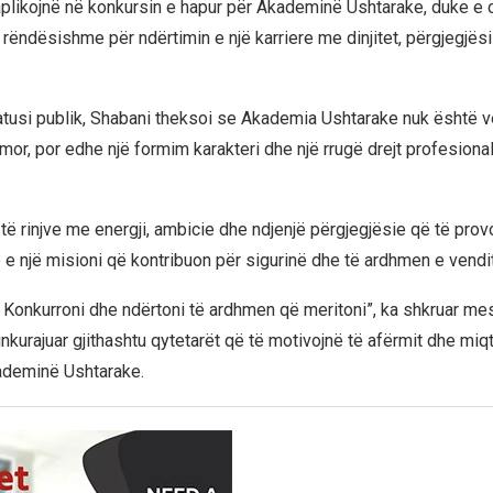
 aplikojnë në konkursin e hapur për Akademinë Ushtarake, duke e c
 rëndësishme për ndërtimin e një karriere me dinjitet, përgjegjës
tusi publik, Shabani theksoi se Akademia Ushtarake nuk është v
imor, por edhe një formim karakteri dhe një rrugë drejt profesiona
je të rinjve me energji, ambicie dhe ndjenjë përgjegjësie që të pro
 e një misioni që kontribuon për sigurinë dhe të ardhmen e vendit
 Konkurroni dhe ndërtoni të ardhmen që meritoni”, ka shkruar mes
nkurajuar gjithashtu qytetarët që të motivojnë të afërmit dhe miqt
ademinë Ushtarake.