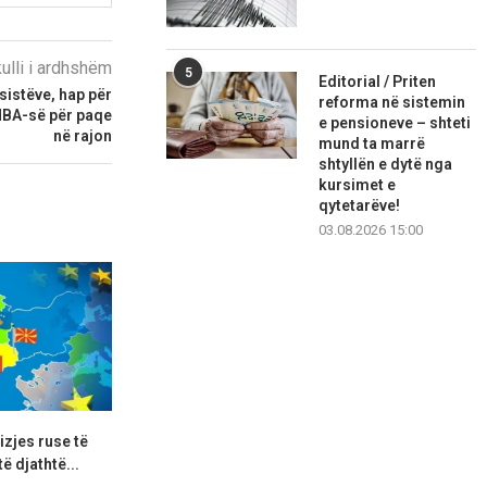
kulli i ardhshëm
5
Editorial / Priten
sistëve, hap për
reforma në sistemin
SHBA-së për paqe
e pensioneve – shteti
në rajon
mund ta marrë
shtyllën e dytë nga
kursimet e
qytetarëve!
03.08.2026 15:00
vizjes ruse të
Në Hotël përurohet lagjja me
Nga 18 zjarre
ë djathtë...
emrin e Komandant...
deri n