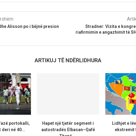
parshëm
Arti
 dhe Alisson po i bëjnë presion
Stradner: Vizita e kongre
riafirmimin e angazhimit të 
ARTIKUJ TË NDËRLIDHURA
azë portokalli,
Hapet një tjetër segment i
Lidhjet e lë
deri në 40...
autostradës Elbasan–Qafë
ekstremit t