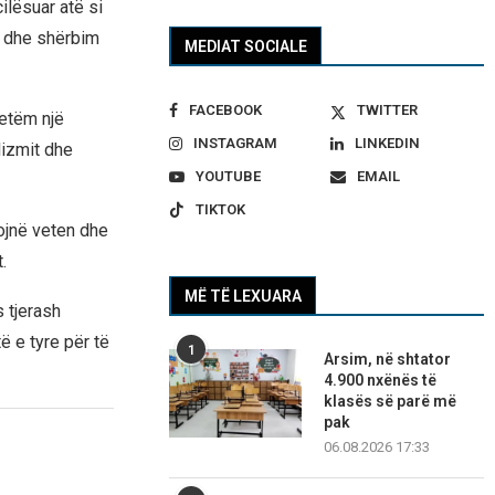
ilësuar atë si
i dhe shërbim
MEDIAT SOCIALE
FACEBOOK
TWITTER
etëm një
INSTAGRAM
LINKEDIN
lizmit dhe
YOUTUBE
EMAIL
TIKTOK
vojnë veten dhe
.
MË TË LEXUARA
 tjerash
ë e tyre për të
1
Arsim, në shtator
4.900 nxënës të
klasës së parë më
pak
06.08.2026 17:33