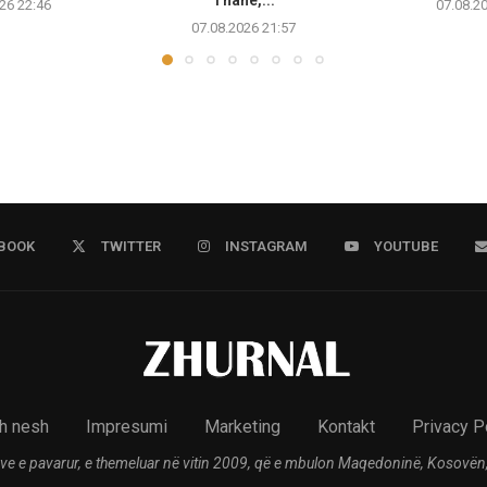
Thanë,...
26 22:46
07.08.2
07.08.2026 21:57
BOOK
TWITTER
INSTAGRAM
YOUTUBE
h nesh
Impresumi
Marketing
Kontakt
Privacy P
ve e pavarur, e themeluar në vitin 2009, që e mbulon Maqedoninë, Kosovën,