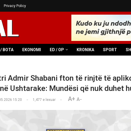
Privacy Policy
/ BOTA
EKONOMI
ED / OP
KRONIKA
SPORT
S
ri Admir Shabani fton të rinjtë të aplik
në Ushtarake: Mundësi që nuk duhet 
A+
A-
05.2026 15:20
1,477
e lexuar