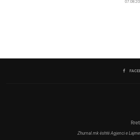
07.08.20
FACE
Rret
Zhurnal.mk është Agjenci e Lajme