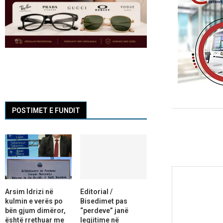
POSTIMET E FUNDIT
Arsim Idrizi në
Editorial /
kulmin e verës po
Bisedimet pas
bën gjum dimëror,
“perdeve” janë
është rrethuar me
legjitime në