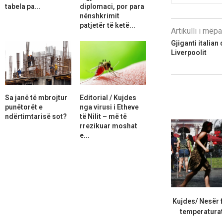
tabela pa...
diplomaci, por para
nënshkrimit
patjetër të ketë...
Artikulli i më
Gjiganti italian
Liverpoolit
Sa janë të mbrojtur
Editorial / Kujdes
punëtorët e
nga virusi i Etheve
ndërtimtarisë sot?
të Nilit – më të
rrezikuar moshat
e...
Kujdes/ Nesër f
temperaturat 