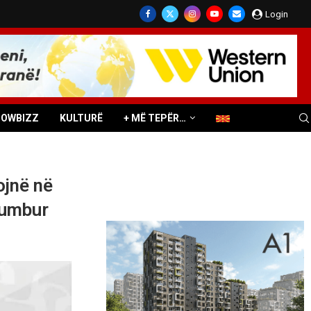
Login
HOWBIZZ
KULTURË
+ MË TEPËR…
ojnë në
humbur