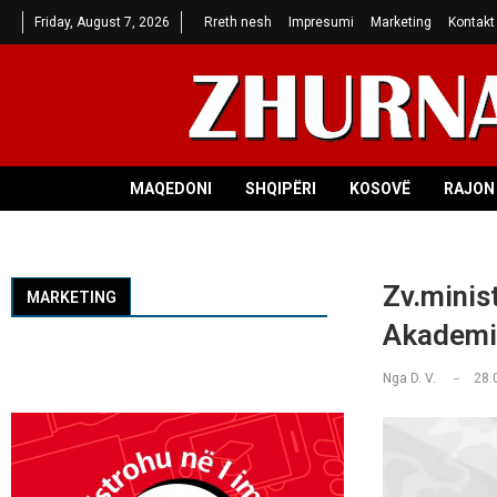
Friday, August 7, 2026
Rreth nesh
Impresumi
Marketing
Kontakt
MAQEDONI
SHQIPËRI
KOSOVË
RAJON 
Zv.minist
MARKETING
Akademi
Nga
D. V.
28.