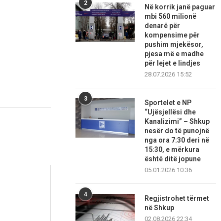
2
Në korrik janë paguar
mbi 560 milionë
denarë për
kompensime për
pushim mjekësor,
pjesa më e madhe
për lejet e lindjes
28.07.2026 15:52
3
Sportelet e NP
“Ujësjellësi dhe
Kanalizimi” – Shkup
nesër do të punojnë
nga ora 7:30 deri në
15:30, e mërkura
është ditë jopune
05.01.2026 10:36
4
Regjistrohet tërmet
në Shkup
02.08.2026 22:34