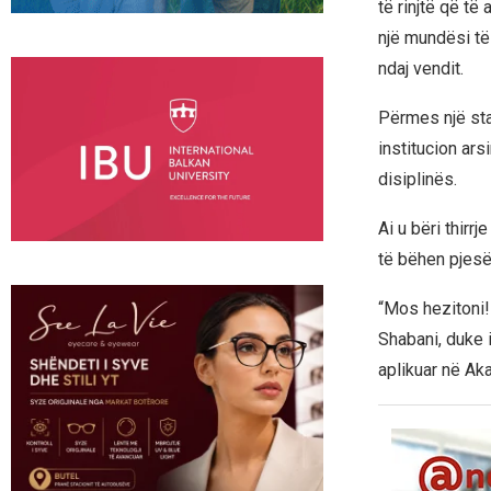
të rinjtë që të
një mundësi të
ndaj vendit.
Përmes një sta
institucion ars
disiplinës.
Ai u bëri thirr
të bëhen pjesë
“Mos hezitoni!
Shabani, duke i
aplikuar në Ak