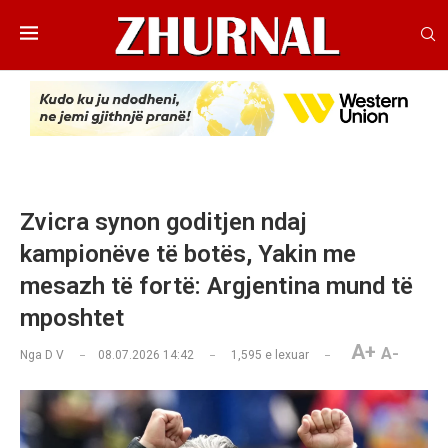
Zvicra synon goditjen ndaj
kampionëve të botës, Yakin me
mesazh të fortë: Argjentina mund të
mposhtet
A+
A-
Nga
D V
08.07.2026 14:42
1,595
e lexuar