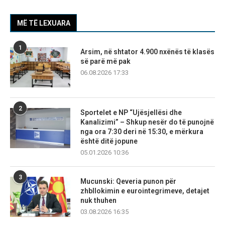
MË TË LEXUARA
1
Arsim, në shtator 4.900 nxënës të klasës
së parë më pak
06.08.2026 17:33
2
Sportelet e NP “Ujësjellësi dhe
Kanalizimi” – Shkup nesër do të punojnë
nga ora 7:30 deri në 15:30, e mërkura
është ditë jopune
05.01.2026 10:36
3
Mucunski: Qeveria punon për
zhbllokimin e eurointegrimeve, detajet
nuk thuhen
03.08.2026 16:35