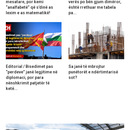
mesatare, por kemi
verës po bën gjum dimëror,
“analfabetë” që s’dinë as
është rrethuar me tabela
lexim e as matematikë!
pa...
Editorial / Bisedimet pas
Sa janë të mbrojtur
“perdeve” janë legjitime në
punëtorët e ndërtimtarisë
diplomaci, por para
sot?
nënshkrimit patjetër të
ketë...