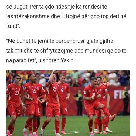
së Jugut. Për ta çdo ndeshje ka rëndësi të
jashtëzakonshme dhe luftojnë për çdo top deri në
fund”.
“Ne duhet të jemi të përqendruar gjatë gjithë
takimit dhe të shfrytëzojmë çdo mundësi që do të
na paraqitet”, u shpreh Yakin.