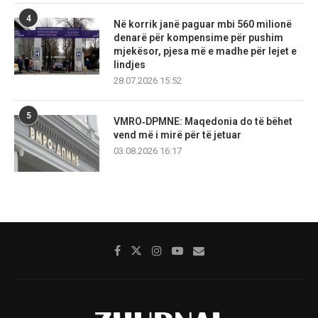
4
Në korrik janë paguar mbi 560 milionë
denarë për kompensime për pushim
mjekësor, pjesa më e madhe për lejet e
lindjes
28.07.2026 15:52
5
VMRO‑DPMNE: Maqedonia do të bëhet
vend më i mirë për të jetuar
03.08.2026 16:17