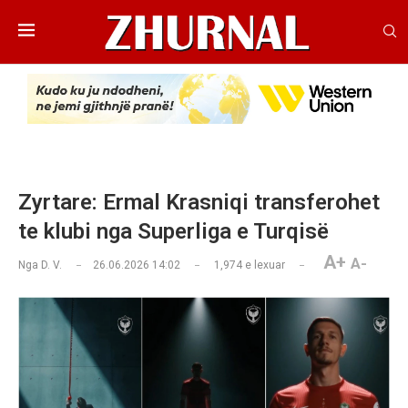
Zyrtare: Ermal Krasniqi transferohet
te klubi nga Superliga e Turqisë
A+
A-
Nga
D. V.
26.06.2026 14:02
1,974
e lexuar