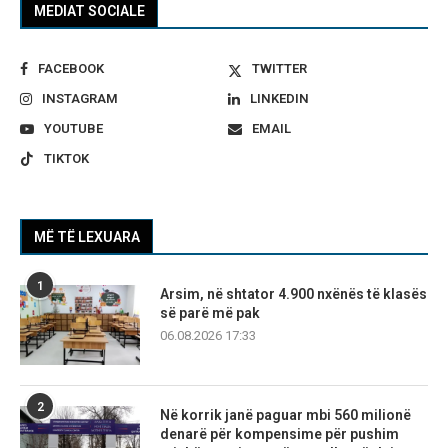
MEDIAT SOCIALE
FACEBOOK
TWITTER
INSTAGRAM
LINKEDIN
YOUTUBE
EMAIL
TIKTOK
MË TË LEXUARA
1
Arsim, në shtator 4.900 nxënës të klasës
së parë më pak
06.08.2026 17:33
2
Në korrik janë paguar mbi 560 milionë
denarë për kompensime për pushim