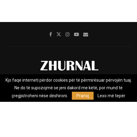
Kjo faqe interneti përdor cookies për të përmirësuar përvojën tuaj.
Rreth nesh
Impresumi
Marketing
Kontakt
Ne do të supozojmë se jeni dakord me këtë, por mund të
Privacy Policy
çregjistroheni nëse dëshironi.
Pranoj
Lexo më tepër
Zhurnal.mk është Agjenci e Lajmeve e pavarur, e themeluar në vitin
2009, që e mbulon Maqedoninë, Kosovën, Shqipërinë edhe lajmet
nga bota.
@2026 - All Right Reserved. Designed and Developed by
Anet.Com.Mk