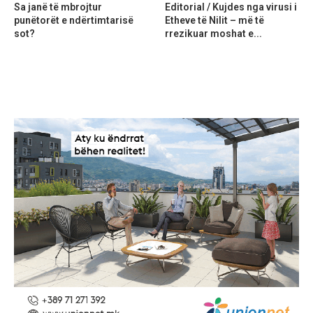
Sa janë të mbrojtur
Editorial / Kujdes nga virusi i
punëtorët e ndërtimtarisë
Etheve të Nilit – më të
sot?
rrezikuar moshat e...