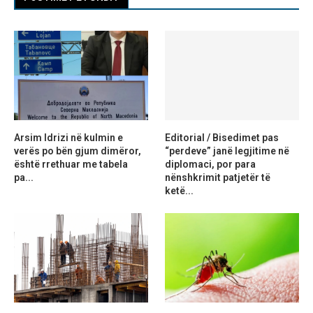
Arsim Idrizi në kulmin e
Editorial / Bisedimet pas
verës po bën gjum dimëror,
“perdeve” janë legjitime në
është rrethuar me tabela
diplomaci, por para
pa...
nënshkrimit patjetër të
ketë...