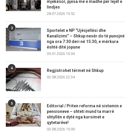
mjekësor, pjesa më e madhe për lejet e
lindjes
28.07.2026 15:52
3
Sportelet e NP “Ujësjellësi dhe
Kanalizimi” – Shkup nesër do të punojnë
nga ora 7:30 deri në 15:30, e mërkura
është ditë jopune
05.01.2026 10:36
4
Regjistrohet tërmet në Shkup
02.08.2026 22:34
5
Editorial / Priten reforma në sistemin e
pensioneve – shteti mund ta marrë
shtyllën e dytë nga kursimet e
qytetarëve!
03.08.2026 15:00