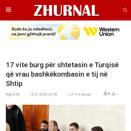
17 vite burg për shtetasin e Turqisë
që vrau bashkëkombasin e tij në
Shtip
A+
A-
Nga
B.M
13.02.2026 20:45
1,219
e lexuar