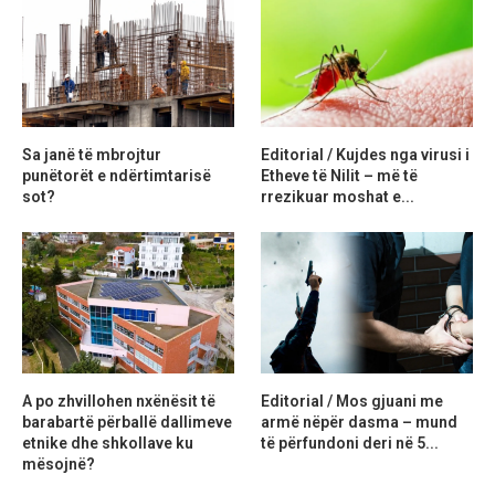
Sa janë të mbrojtur
Editorial / Kujdes nga virusi i
punëtorët e ndërtimtarisë
Etheve të Nilit – më të
sot?
rrezikuar moshat e...
A po zhvillohen nxënësit të
Editorial / Mos gjuani me
barabartë përballë dallimeve
armë nëpër dasma – mund
etnike dhe shkollave ku
të përfundoni deri në 5...
mësojnë?