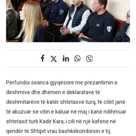
Përfundoi seanca gjyqësore me prezantimin e
dëshmive dhe dhënien e deklaratave të
dëshmitarëve të katër shtetasve turq, të cilët janë
të akuzuar se vitin e kaluar në maj i kanë ndihmuar
shtetasit turk Kadir Kara, i cili në një kafene në
qendër të Shtipit vrau bashkëkombësin e tij.