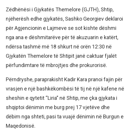
Zëdhënësi i Gjykatës Themelore (GJTH), Shtip,
njëherësh edhe gjykatës, Sashko Georgiev deklaroi
për Agjencionin e Lajmeve se sot kishte dëshmi
nga ana e dëshmitarëve për të akuzuarin e katërt,
ndërsa tashmë më 18 shkurt në orën 12:30 në
Gjykatën Themelore të Shtipit janë caktuar fjalët
përfundimtare të mbrojtjes dhe prokurorisë.
Përndryshe, paraprakisht Kadir Kara pranoi fajin për
vrasjen e një bashkëkombësi të tij në një kafene në
sheshin e qytetit “Liria” në Shtip, me çka gjykata i
shqiptoi dënimin me burg prej 17 vjetëve dhe
dëbim nga shteti, pasi ta vuajë dënimin në Burgun e
Maqedonisë.