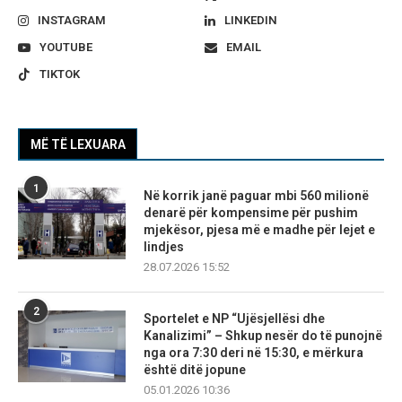
INSTAGRAM
LINKEDIN
YOUTUBE
EMAIL
TIKTOK
MË TË LEXUARA
1
Në korrik janë paguar mbi 560 milionë
denarë për kompensime për pushim
mjekësor, pjesa më e madhe për lejet e
lindjes
28.07.2026 15:52
2
Sportelet e NP “Ujësjellësi dhe
Kanalizimi” – Shkup nesër do të punojnë
nga ora 7:30 deri në 15:30, e mërkura
është ditë jopune
05.01.2026 10:36