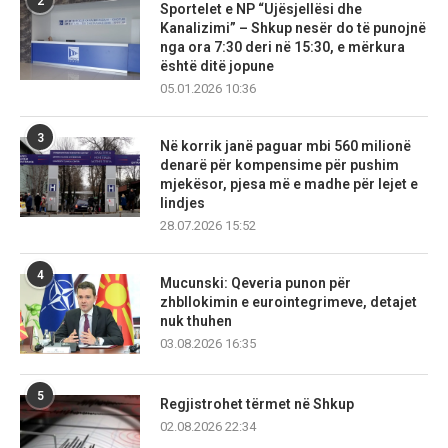
2
Sportelet e NP “Ujësjellësi dhe
Kanalizimi” – Shkup nesër do të punojnë
nga ora 7:30 deri në 15:30, e mërkura
është ditë jopune
05.01.2026 10:36
3
Në korrik janë paguar mbi 560 milionë
denarë për kompensime për pushim
mjekësor, pjesa më e madhe për lejet e
lindjes
28.07.2026 15:52
4
Mucunski: Qeveria punon për
zhbllokimin e eurointegrimeve, detajet
nuk thuhen
03.08.2026 16:35
5
Regjistrohet tërmet në Shkup
02.08.2026 22:34