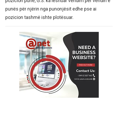
pozicion pune, G.S. ka lëshuar vendim për vendin e
punës për njërin nga punonjësit edhe pse ai
pozicion tashmë ishte plotësuar.