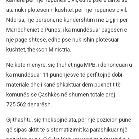
ata nuk i plotësonin kushtet për një nëpunës civil.
Ndërsa, një personi, në kundërshtim me Ligjin për
Marrëdhëniet e Punës, i ka mundësuar pagesën e
një page shtesë, edhe pse nuk ishin plotësuar
kushtet, thekson Ministria.
Në këtë mënyrë, siç thuhet nga MPB, i denoncuari u
ka mundësuar 11 punonjësve të përfitojnë dobi
materiale dhe i kanë shkaktuar dëm buxhetit të
komunës së Çashkës në shumën totale prej
725.562 denarësh.
Gjithashtu, siç theksojnë ata, për një pozicion pune
që sipas aktit të sistematizimit ka parashikuar një