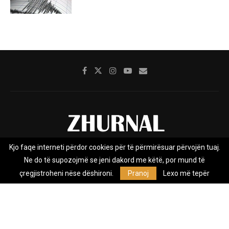
Kjo faqe interneti përdor cookies për të përmirësuar përvojën tuaj.
Rreth nesh
Impresumi
Marketing
Kontakt
Ne do të supozojmë se jeni dakord me këtë, por mund të
Privacy Policy
çregjistroheni nëse dëshironi.
Pranoj
Lexo më tepër
Zhurnal.mk është Agjenci e Lajmeve e pavarur, e themeluar në vitin
2009, që e mbulon Maqedoninë, Kosovën, Shqipërinë edhe lajmet
nga bota.
@2026 - All Right Reserved. Designed and Developed by