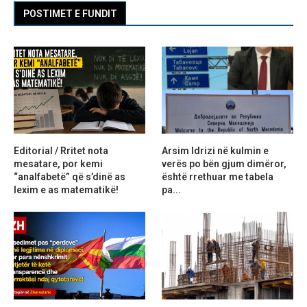
POSTIMET E FUNDIT
Editorial / Rritet nota
Arsim Idrizi në kulmin e
mesatare, por kemi
verës po bën gjum dimëror,
“analfabetë” që s’dinë as
është rrethuar me tabela
lexim e as matematikë!
pa...