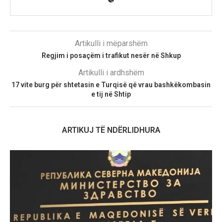
Artikulli i mëparshëm
Regjim i posaçëm i trafikut nesër në Shkup
Artikulli i ardhshëm
17 vite burg për shtetasin e Turqisë që vrau bashkëkombasin
e tij në Shtip
ARTIKUJ TË NDËRLIDHURA