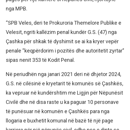
nga MPB.
“SPB Veles, deri te Prokuroria Themelore Publike e
Velesit, ngriti kallëzim penal kundër G.S. (47) nga
Çashka për shkak të dyshimit se ai ka kryer vepër
penale “keqpërdorim i pozitës dhe autoritetit zyrtar”
sipas nenit 353 të Kodit Penal.
Në periudhën nga janari 2021 deri në dhjetor 2024,
G.S. në cilësinë e kryetarit të komunës së Çashkës,
ka vepruar në kundërshtim me Ligjin për Nëpunësit
Civilë dhe në disa raste u ka paguar 10 personave
të punësuar në komunën e Çashkës para nga
llogaria e buxhetit komunal në bazë të një page
karriere për një nëpunës civil, edhe pse e dinte se