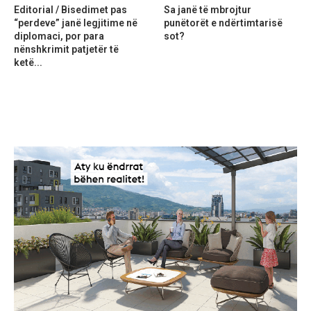
Editorial / Bisedimet pas
Sa janë të mbrojtur
“perdeve” janë legjitime në
punëtorët e ndërtimtarisë
diplomaci, por para
sot?
nënshkrimit patjetër të
ketë...