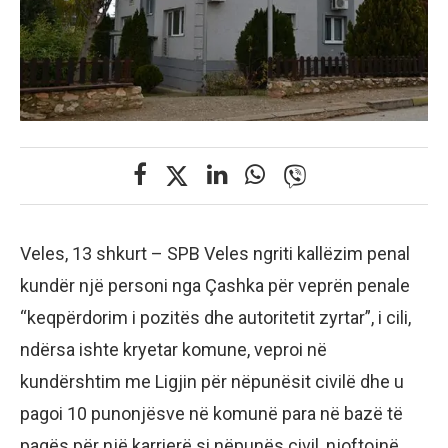
Veles, 13 shkurt – SPB Veles ngriti kallëzim penal
kundër një personi nga Çashka për veprën penale
“keqpërdorim i pozitës dhe autoritetit zyrtar”, i cili,
ndërsa ishte kryetar komune, veproi në
kundërshtim me Ligjin për nëpunësit civilë dhe u
pagoi 10 punonjësve në komunë para në bazë të
pagës për një karrierë si nëpunës civil, njoftojnë