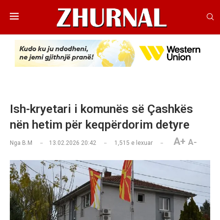
Ish-kryetari i komunës së Çashkës
nën hetim për keqpërdorim detyre
A+
A-
Nga
B.M
13.02.2026 20:42
1,515
e lexuar