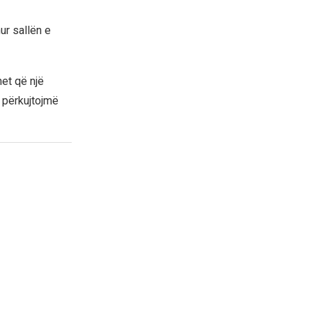
ur sallën e
et që një
ë përkujtojmë