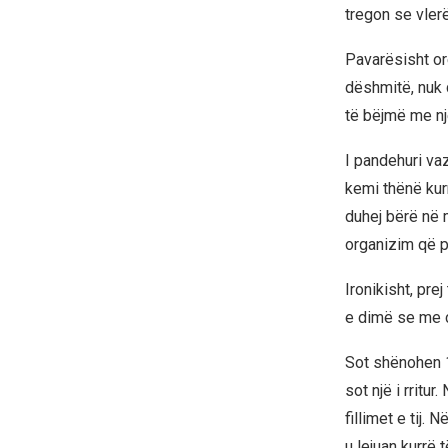
tregon se vlerë
Pavarësisht or
dëshmitë, nuk 
të bëjmë me n
I pandehuri va
kemi thënë kur
duhej bërë në 
organizim që pë
Ironikisht, pre
e dimë se me çf
Sot shënohen 18
sot një i rritu
fillimet e tij
u lejuan kurrë t