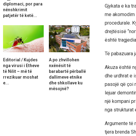
diplomaci, por para
Gjykata e ka tr
nënshkrimit
me akomodim t
patjetër të ketë...
procedurale. K
drejtësisë “nor
është tragjedia
Të pabazuara j
Editorial / Kujdes
A po zhvillohen
nga virusi i Etheve
nxënësit të
Akuza është ngr
të Nilit – më të
barabartë përballë
dhe urdhrat e i
rrezikuar moshat
dallimeve etnike
e...
dhe shkollave ku
pasojë që çoi n
mësojnë?
lejuar demonti
një kompani pr
nga strukturat 
Argumente të n
tjera brenda S