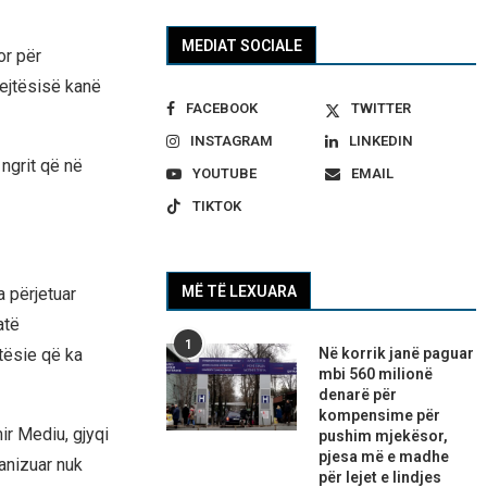
MEDIAT SOCIALE
or për
rejtësisë kanë
FACEBOOK
TWITTER
INSTAGRAM
LINKEDIN
 ngrit që në
YOUTUBE
EMAIL
TIKTOK
MË TË LEXUARA
a përjetuar
atë
1
Në korrik janë paguar
tësie që ka
mbi 560 milionë
denarë për
kompensime për
ir Mediu, gjyqi
pushim mjekësor,
pjesa më e madhe
anizuar nuk
për lejet e lindjes