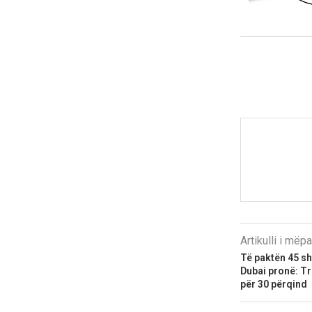
Artikulli i më
Të paktën 45 s
Dubai pronë: T
për 30 përqind