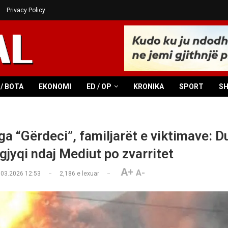
Privacy Policy
/ BOTA
EKONOMI
ED / OP
KRONIKA
SPORT
S
nga “Gërdeci”, familjarët e viktimave: 
 gjyqi ndaj Mediut po zvarritet
A+
A-
.03.2026 12:53
2,186
e lexuar