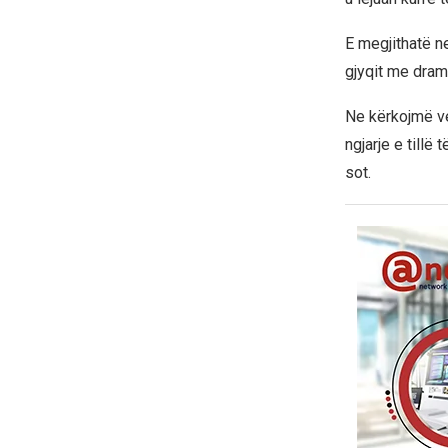
E megjithatë n
gjyqit me dram
Ne kërkojmë ve
ngjarje e tillë
sot.