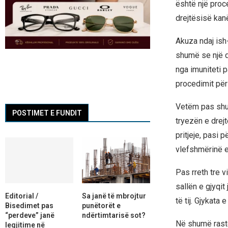
është një proce
drejtësisë kanë
Akuza ndaj ish-
shumë se një de
nga imuniteti 
procedimit për 
Vetëm pas shum
POSTIMET E FUNDIT
tryezën e drej
pritjeje, pasi 
vlefshmërinë e
Pas rreth tre v
sallën e gjyqi
Editorial /
Sa janë të mbrojtur
të tij. Gjykata
Bisedimet pas
punëtorët e
“perdeve” janë
ndërtimtarisë sot?
Në shumë raste
legjitime në