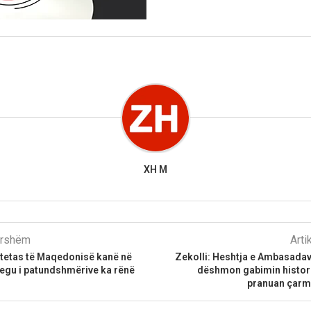
XH M
parshëm
Arti
htetas të Maqedonisë kanë në
Zekolli: Heshtja e Ambasada
regu i patundshmërive ka rënë
dëshmon gabimin histori
pranuan çarma