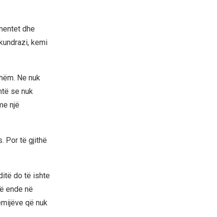
umentet dhe
kundrazi, kemi
shëm. Ne nuk
htë se nuk
me një
. Por të gjithë
ditë do të ishte
të ende në
ëmijëve që nuk