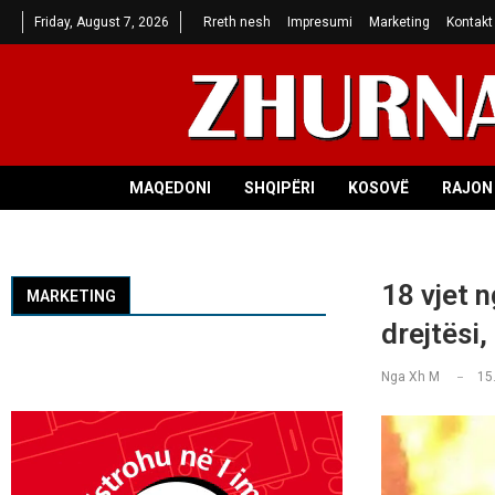
Friday, August 7, 2026
Rreth nesh
Impresumi
Marketing
Kontakt
MAQEDONI
SHQIPËRI
KOSOVË
RAJON 
18 vjet 
MARKETING
drejtësi,
Nga
Xh M
15