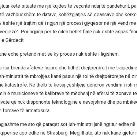
ajtuar këtë situatë me një kujdes të veçantë ndaj të pandehurit, p
ë vazhdueshëm të datave, kohëzgjatjes së seancave dhe kërk
y është një trajtim që i ngjan një procesi gjyqësor në një vend me
vegjeze”. Por ngjarja për të cilën bëhet fjalë nuk është aspak “no
 e Gërdecit.
anë edhe pretendimet se ky proces nuk është i ligjshëm.
itur brenda afateve ligjore dhe lidhet drejtpërdrejt me tragjedin
sh-ministrit të mbrojtjes kanë pasur një rol të drejtpërdrejtë në zi
ë katastrofë. Në thelb të kësaj çështjeje qëndron vendimi i ish-mi
min e municioneve të kalibrave të mëdhenj në afërsi të zonave të
ivate që nuk dispononte teknologjinë e nevojshme dhe pa mbikëq
e forcave të armatosura.
gjashme me ato që paraqet sot ish-ministri janë ngritur edhe në
hqipërisë apo edhe në Strasburg. Megjithatë, ato nuk kanë gjetur