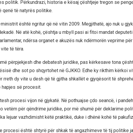
s politik. Përkundrazi, historia e kësaj çështjeje tregon se peng
 qenë të natyrës politike.
ministrit është ngritur që në vitin 2009. Megjithatë, ajo nuk u gj
kadë. Në atë kohë, çështja u mbyll pasi ai fitoi mandat deputeti 
parlamentar, ndërsa organet e akuzës nuk ndërmorën veprime për
vite të tëra.
ë përpjekjesh dhe debatesh juridike, pas kërkesave tona çështj
tësisë dhe sot po shqyrtohet në GJKKO. Edhe ky rikthim kërkoi vit
për rreth dy vite u desh që të gjitha shkallët e gjyqësorit të shpre
 hapjes së procesit.
itesh procesi vijon në gjykatë. Në pothuajse çdo seancë, i pandeh
t jo vetëm për qëndrime juridike, por më shumë për deklarime poli
 e ka lejuar vazhdimisht këtë praktikë, duke i dhënë kohë të pakufiz
 procesi është shtyrë për shkak të angazhimeve të tij politike ja