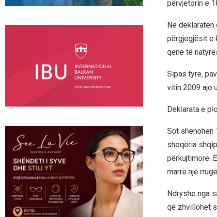
përvjetorin e 1
Në deklaratën 
përgjegjësit e
qenë të natyrës
Sipas tyre, pav
vitin 2009 ajo 
Deklarata e pl
Sot shënohen 18
shoqëria shqipt
përkujtimore. 
marrë një rrugë
Ndryshe nga sa
që zhvillohet 