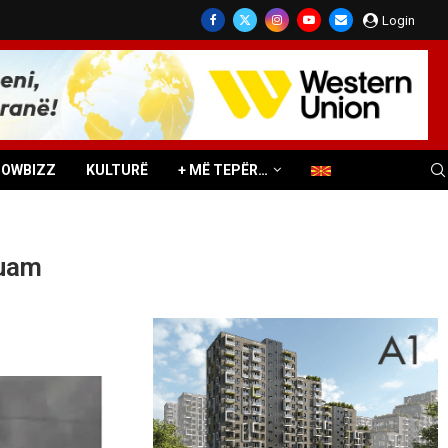
Login
HOWBIZZ
KULTURË
+ MË TEPËR…
Duam