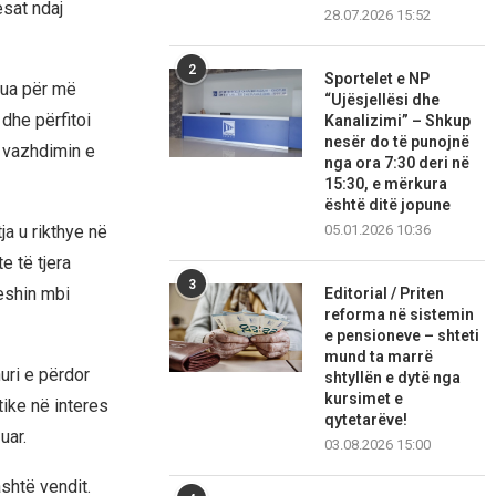
esat ndaj
28.07.2026 15:52
2
Sportelet e NP
ykua për më
“Ujësjellësi dhe
dhe përfitoi
Kanalizimi” – Shkup
nesër do të punojnë
 vazhdimin e
nga ora 7:30 deri në
15:30, e mërkura
është ditë jopune
05.01.2026 10:36
a u rikthye në
e të tjera
3
heshin mbi
Editorial / Priten
reforma në sistemin
e pensioneve – shteti
mund ta marrë
uri e përdor
shtyllën e dytë nga
kursimet e
tike në interes
qytetarëve!
uar.
03.08.2026 15:00
shtë vendit.