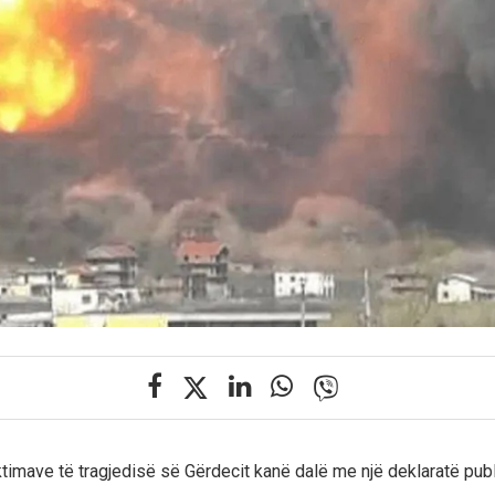
iktimave të tragjedisë së Gërdecit kanë dalë me një deklaratë pub