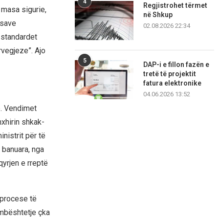
4
Regjistrohet tërmet
a masa sigurie,
në Shkup
esave
02.08.2026 22:34
 standardet
rvegjeze”. Ajo
5
DAP-i e fillon fazën e
tretë të projektit
fatura elektronike
04.06.2026 13:52
ë. Vendimet
nxhirin shkak-
nistrit për të
 banuara, nga
yrjen e rreptë
 procese të
 mbështetje çka