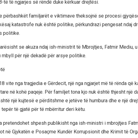
8-të të ngjarjes së rëndë duke kërkuar drejtësi.
e përbashkët familjarët e viktimave theksojnë se procesi gjyqës
 kësaj katastrofe nuk është politike, përkundrazi pengesat ndaj d
 politike.
arësisht se akuza ndaj ish-ministrit të Mbrojtjes, Fatmir Mediu, u
u mbyll për një dekadë për arsye politike.
otë
 vite nga tragjedia e Gërdecit, një nga ngjarjet më të rënda që k
are në kohë paqeje. Për familjet tona kjo nuk është thjesht një d
Është një kujtesë e përditshme e jetëve të humbura dhe e një drej
 tepër të gjatë për të mbërritur deri këtu.
 pretendohet shpesh publikisht nga ish-ministri i mbrojtjes Fatm
sot në Gjykatën e Posaçme Kundër Korrupsionit dhe Krimit të Org