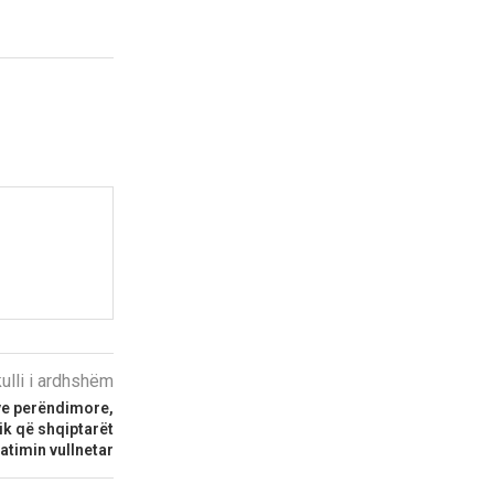
kulli i ardhshëm
ve perëndimore,
k që shqiptarët
timin vullnetar