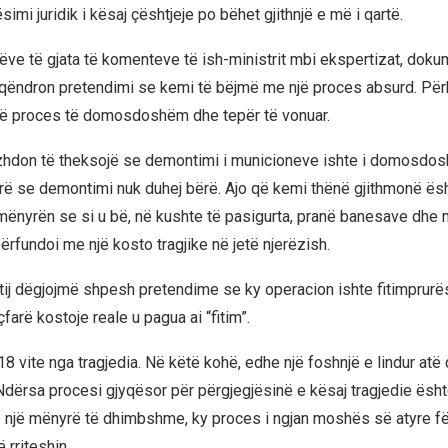
simi juridik i kësaj çështjeje po bëhet gjithnjë e më i qartë.
ëve të gjata të komenteve të ish-ministrit mbi ekspertizat, dok
qëndron pretendimi se kemi të bëjmë me një proces absurd. Për
jë proces të domosdoshëm dhe tepër të vonuar.
zhdon të theksojë se demontimi i municioneve ishte i domosdo
rë se demontimi nuk duhej bërë. Ajo që kemi thënë gjithmonë ës
mënyrën se si u bë, në kushte të pasigurta, pranë banesave dhe 
rfundoi me një kosto tragjike në jetë njerëzish.
j tij dëgjojmë shpesh pretendime se ky operacion ishte fitimprurës
arë kostoje reale u pagua ai “fitim”.
 vite nga tragjedia. Në këtë kohë, edhe një foshnjë e lindur atë 
r. Ndërsa procesi gjyqësor për përgjegjësinë e kësaj tragjedie ësh
. Në një mënyrë të dhimbshme, ky proces i ngjan moshës së atyre f
ë rriteshin.