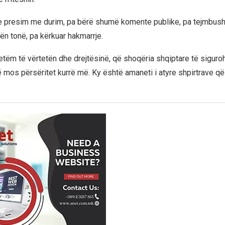
e presim me durim, pa bërë shumë komente publike, pa tejmbush
ën tonë, pa kërkuar hakmarrje.
tëm të vërtetën dhe drejtësinë, që shoqëria shqiptare të siguroh
 të mos përsëritet kurrë më. Ky është amaneti i atyre shpirtrave q