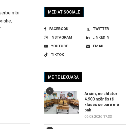
MEDIAT SOCIALE
 serbe mbi
rishë,
/
FACEBOOK
TWITTER
INSTAGRAM
LINKEDIN
YOUTUBE
EMAIL
TIKTOK
MË TË LEXUARA
1
Arsim, në shtator
4.900 nxënës të
klasës së parë më
pak
06.08.2026 17:33