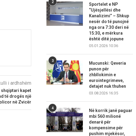
2
Sportelet e NP
“Ujësjellësi dhe
Kanalizimi” – Shkup
nesër do të punojnë
nga ora 7:30 deri në
15:30, e mërkura
është ditë jopune
05.01.2026 10:36
3
Mucunski: Qeveria
punon për
zhbllokimin e
eurointegrimeve,
kulli i ardhshëm
detajet nuk thuhen
 shqiptari kapet
03.08.2026 16:35
nd të drogës një
olicor në Zvicër
4
Në korrik janë paguar
mbi 560 milionë
denarë për
kompensime për
pushim mjekësor,