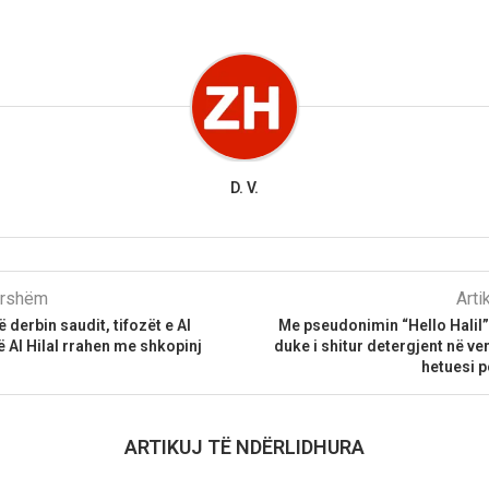
D. V.
parshëm
Arti
 derbin saudit, tifozët e Al
Me pseudonimin “Hello Halil”
ë Al Hilal rrahen me shkopinj
duke i shitur detergjent në ve
hetuesi p
ARTIKUJ TË NDËRLIDHURA