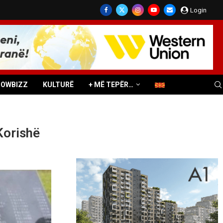
Login
HOWBIZZ
KULTURË
+ MË TEPËR…
Korishë