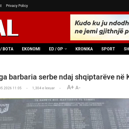
t
Privacy Policy
/ BOTA
EKONOMI
ED / OP
KRONIKA
SPORT
S
nga barbaria serbe ndaj shqiptarëve në 
A+
A-
05.2026 11:05
1,304
e lexuar