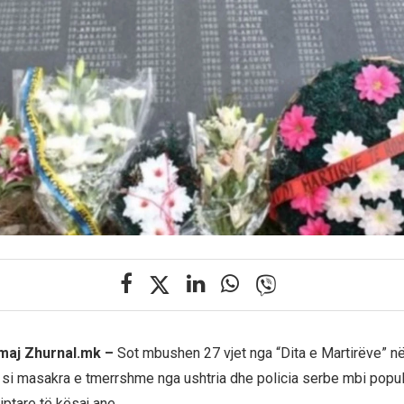
 maj Zhurnal.mk –
Sot mbushen 27 vjet nga “Dita e Martirëve” në
 si masakra e tmerrshme nga ushtria dhe policia serbe mbi popul
ptare të kësaj ane.