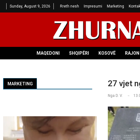
Sunday, August 9, 2026
Rreth nesh
Impresumi
Marketing
Kontak
MAQEDONI
SHQIPËRI
KOSOVË
RAJON 
​27 vjet 
MARKETING
Nga
D. V.
13.