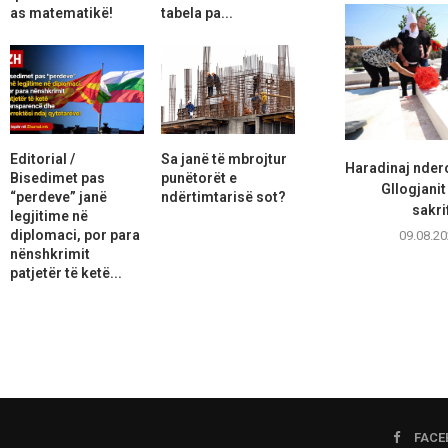
as matematikë!
tabela pa...
Editorial /
Sa janë të mbrojtur
Haradinaj nder
Bisedimet pas
punëtorët e
Gllogjanit
“perdeve” janë
ndërtimtarisë sot?
sakrif
legjitime në
diplomaci, por para
09.08.20
nënshkrimit
patjetër të ketë...
FACE