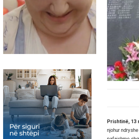
Prishtinë, 13
njohur ndryshe
pafajshme shqi