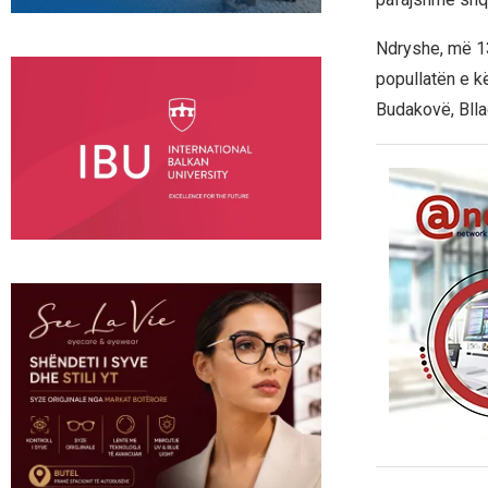
Ndryshe, më 13
popullatën e kë
Budakovë, Bllac