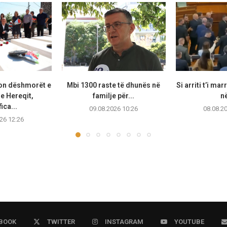
on dëshmorët e
Mbi 1300 raste të dhunës në
Si arriti t’i ma
 e Hereqit,
familje për...
në
ica...
09.08.2026 10:26
08.08.2
26 12:26
BOOK
TWITTER
INSTAGRAM
YOUTUBE