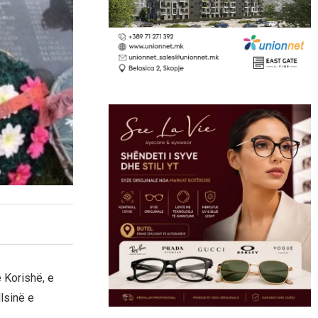
 Korishë, e
lsinë e