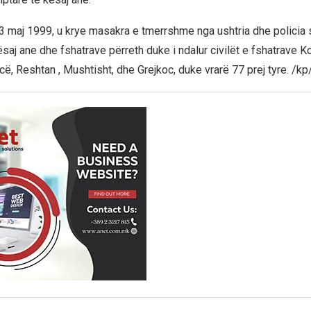
 maj 1999, u krye masakra e tmerrshme nga ushtria dhe policia
saj ane dhe fshatrave përreth duke i ndalur civilët e fshatrave Ko
ë, Reshtan , Mushtisht, dhe Grejkoc, duke vrarë 77 prej tyre. /kp