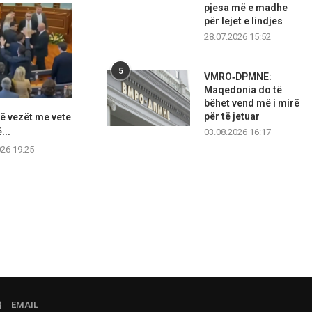
pjesa më e madhe
për lejet e lindjes
28.07.2026 15:52
5
VMRO‑DPMNE:
Maqedonia do të
bëhet vend më i mirë
për të jetuar
rrë vezët me vete
Mbi 120 fluturime nga
Time Kadrijaj
...
Gjermania drejt Kosovës
Albin
03.08.2026 16:17
vetëm...
026 19:25
08.08.2
08.08.2026 19:15
EMAIL