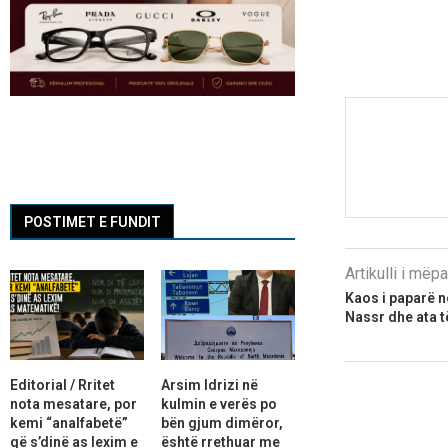
POSTIMET E FUNDIT
Artikulli i më
Kaos i paparë në
Nassr dhe ata t
Editorial / Rritet
Arsim Idrizi në
nota mesatare, por
kulmin e verës po
kemi “analfabetë”
bën gjum dimëror,
që s’dinë as lexim e
është rrethuar me