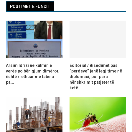
POSTIMET E FUNDIT
Arsim Idrizi në kulmin e
Editorial / Bisedimet pas
verës po bën gjum dimëror,
“perdeve” janë legjitime në
është rrethuar me tabela
diplomaci, por para
pa...
nënshkrimit patjetër të
ketë...