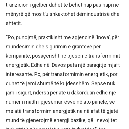
tranzicion i gjelbër duhet të bëhet hap pas hapi në
mënyrë që mos t’u shkaktohet dëmindustrisë dhe
shtetit.
“Po, punojmë, praktikisht me agjencinë ‘Inova’, për
mundësimin dhe sigurimin e granteve për
kompanitë, posaçërisht në pjesën e transformimit
energjetik. Edhe në Davos pata një paraqitje mjaft
interesante. Po, për transformimin energjetik, por
duhet të jemi shumë të kujdesshëm. Sepse nuk
jam i sigurt, ndërsa për atë u dakorduan edhe një
numër i madh i pjesëmarrësve në ato panele, se
me atë transformim energjetik ne në afat të gjatë
mund të gjenerojmë energji bazike, që i nevojitet