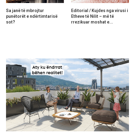
Sa janë të mbrojtur
Editorial / Kujdes nga virusi i
punëtorët e ndërtimtarisë
Etheve të Nilit – më të
sot?
rrezikuar moshat e...