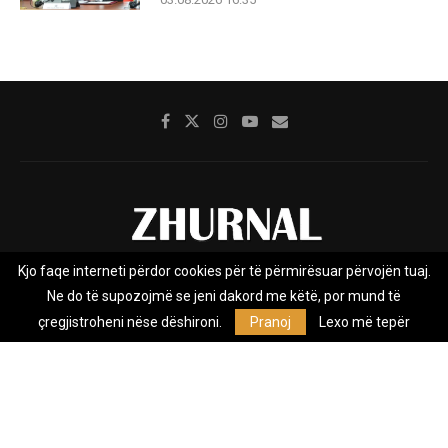
Kjo faqe interneti përdor cookies për të përmirësuar përvojën tuaj.
Rreth nesh
Impresumi
Marketing
Kontakt
Ne do të supozojmë se jeni dakord me këtë, por mund të
Privacy Policy
çregjistroheni nëse dëshironi.
Pranoj
Lexo më tepër
Zhurnal.mk është Agjenci e Lajmeve e pavarur, e themeluar në vitin
2009, që e mbulon Maqedoninë, Kosovën, Shqipërinë edhe lajmet
nga bota.
@2026 - All Right Reserved. Designed and Developed by
Anet.Com.Mk