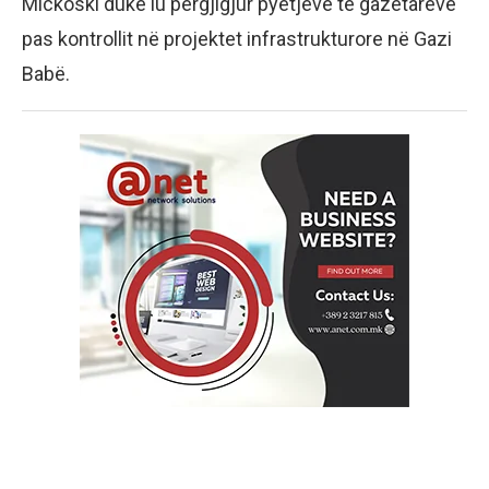
Mickoski duke iu përgjigjur pyetjeve të gazetarëve
pas kontrollit në projektet infrastrukturore në Gazi
Babë.