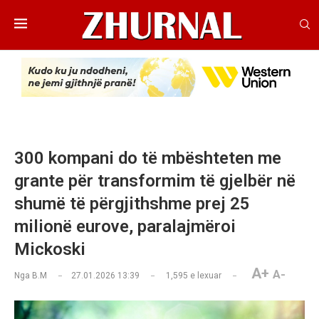
300 kompani do të mbështeten me
grante për transformim të gjelbër në
shumë të përgjithshme prej 25
milionë eurove, paralajmëroi
Mickoski
A+
A-
Nga
B.M
27.01.2026 13:39
1,595
e lexuar