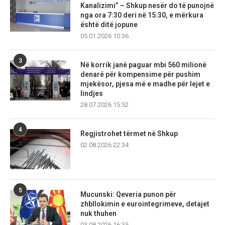
Kanalizimi” – Shkup nesër do të punojnë
nga ora 7:30 deri në 15:30, e mërkura
është ditë jopune
05.01.2026 10:36
3
Në korrik janë paguar mbi 560 milionë
denarë për kompensime për pushim
mjekësor, pjesa më e madhe për lejet e
lindjes
28.07.2026 15:52
4
Regjistrohet tërmet në Shkup
02.08.2026 22:34
5
Mucunski: Qeveria punon për
zhbllokimin e eurointegrimeve, detajet
nuk thuhen
03.08.2026 16:35