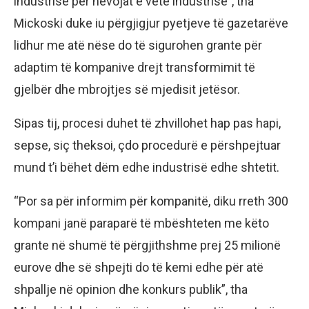
industrisë për nevojat e vetë industrisë”, tha
Mickoski duke iu përgjigjur pyetjeve të gazetarëve
lidhur me atë nëse do të sigurohen grante për
adaptim të kompanive drejt transformimit të
gjelbër dhe mbrojtjes së mjedisit jetësor.
Sipas tij, procesi duhet të zhvillohet hap pas hapi,
sepse, siç theksoi, çdo procedurë e përshpejtuar
mund t’i bëhet dëm edhe industrisë edhe shtetit.
“Por sa për informim për kompanitë, diku rreth 300
kompani janë paraparë të mbështeten me këto
grante në shumë të përgjithshme prej 25 milionë
eurove dhe së shpejti do të kemi edhe për atë
shpallje në opinion dhe konkurs publik”, tha