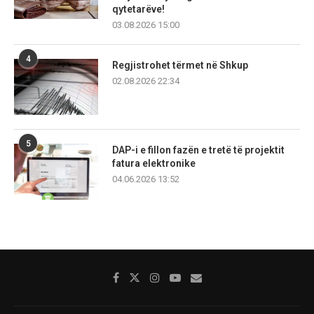
qytetarëve!
03.08.2026 15:00
4
Regjistrohet tërmet në Shkup
02.08.2026 22:34
5
DAP-i e fillon fazën e tretë të projektit
fatura elektronike
04.06.2026 13:52