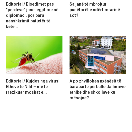
Editorial / Bisedimet pas
Sa janë të mbrojtur
“perdeve” janë legjitime në
punëtorët e ndërtimtarisë
diplomaci, por para
sot?
nënshkrimit patjetër të
ketë...
Editorial / Kujdes nga virusi i
A po zhvillohen nxënësit të
Etheve të Nilit – më të
barabartë përballë dallimeve
rrezikuar moshat e...
etnike dhe shkollave ku
mësojnë?