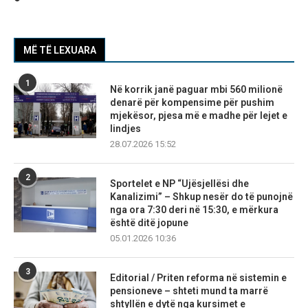
MË TË LEXUARA
1
Në korrik janë paguar mbi 560 milionë
denarë për kompensime për pushim
mjekësor, pjesa më e madhe për lejet e
lindjes
28.07.2026 15:52
2
Sportelet e NP “Ujësjellësi dhe
Kanalizimi” – Shkup nesër do të punojnë
nga ora 7:30 deri në 15:30, e mërkura
është ditë jopune
05.01.2026 10:36
3
Editorial / Priten reforma në sistemin e
pensioneve – shteti mund ta marrë
shtyllën e dytë nga kursimet e