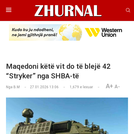
Maqedoni këtë vit do të blejë 42
“Stryker” nga SHBA-të
A+
A-
Nga
B.M
27.01.2026 13:06
1,679
e lexuar