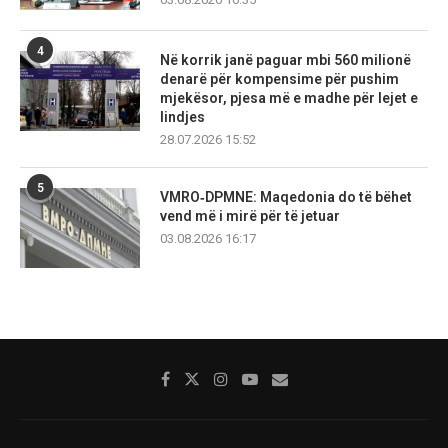
4
Në korrik janë paguar mbi 560 milionë
denarë për kompensime për pushim
mjekësor, pjesa më e madhe për lejet e
lindjes
28.07.2026 15:52
5
VMRO‑DPMNE: Maqedonia do të bëhet
vend më i mirë për të jetuar
03.08.2026 16:17