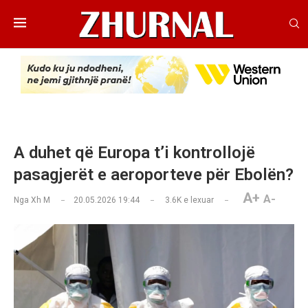
A duhet që Europa t’i kontrollojë
pasagjerët e aeroporteve për Ebolën?
A+
A-
Nga
Xh M
20.05.2026 19:44
3.6K
e lexuar