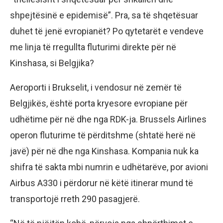
shpejtësinë e epidemisë”. Pra, sa të shqetësuar
duhet të jenë evropianët? Po qytetarët e vendeve
me linja të rregullta fluturimi direkte për në
Kinshasa, si Belgjika?
Aeroporti i Brukselit, i vendosur në zemër të
Belgjikës, është porta kryesore evropiane për
udhëtime për në dhe nga RDK-ja. Brussels Airlines
operon fluturime të përditshme (shtatë herë në
javë) për në dhe nga Kinshasa. Kompania nuk ka
shifra të sakta mbi numrin e udhëtarëve, por avioni
Airbus A330 i përdorur në këtë itinerar mund të
transportojë rreth 290 pasagjerë.