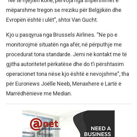
“Në të njëjtën kohë, përvoja nga shpërthimet e
mëparshme tregon se rreziku për Belgjikën dhe
Evropën është i ulët”, shtoi Van Gucht.
Kjo u pasqyrua nga Brussels Airlines. “Ne po e
monitorojmë situatën nga afër, në përputhje me
procedurat tona standarde. Jemi në kontakt me të
gjitha autoritetet përkatëse dhe do t’i përshtasim
operacionet tona nëse kjo është e nevojshme”, tha
për Euronews Joëlle Neeb, Menaxhere e Lartë e
Marrëdhënieve me Median.