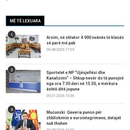
MË TË LEXUARA
1
Arsim, në shtator 4.900 nxënës të klasës
së parë më pak
06.08.2026 17:33
2
Sportelet e NP “Ujësjellësi dhe
Kanalizimi” – Shkup nesër do të punojnë
nga ora 7:30 deri në 15:30, e mërkura
është ditë jopune
05.01.2026 10:36
3
Mucunski: Qeveria punon për
zhbllokimin e eurointegrimeve, detajet
nuk thuhen
03.08.2026 16:35