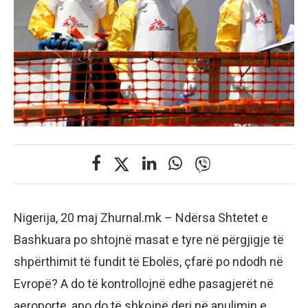
Nigerija, 20 maj Zhurnal.mk – Ndërsa Shtetet e
Bashkuara po shtojnë masat e tyre në përgjigje të
shpërthimit të fundit të Ebolës, çfarë po ndodh në
Evropë? A do të kontrollojnë edhe pasagjerët në
aeroporte, apo do të shkojnë deri në anulimin e