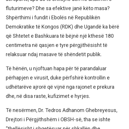
fluturimeve? Dhe sa efektive janë këto masa?
Shpërthimi i fundit i Ebolës në Republikën
Demokratike të Kongos (RDK) dhe Ugandë ka bërë
që Shtetet e Bashkuara të bëjnë një kthesë 180
centimetra në qasjen e tyre përgjithësisht të
relaksuar ndaj masave të shëndetit publik.
Të hënën, u njoftuan hapa për të parandaluar
përhapjen e virusit, duke përfshirë kontrollin e
udhëtarëve ajrorë që vijnë nga rajonet e prekura
dhe, në disa raste, kufizimet e hyrjes.
Të nesërmen, Dr. Tedros Adhanom Ghebreyesus,
Drejtori i Përgjithshëm i OBSH-së, tha se ishte
“thellësisht i shqetësuar për shkallën dhe