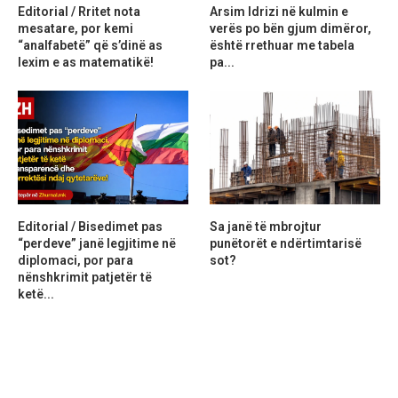
Editorial / Rritet nota
Arsim Idrizi në kulmin e
mesatare, por kemi
verës po bën gjum dimëror,
“analfabetë” që s’dinë as
është rrethuar me tabela
lexim e as matematikë!
pa...
Editorial / Bisedimet pas
Sa janë të mbrojtur
“perdeve” janë legjitime në
punëtorët e ndërtimtarisë
diplomaci, por para
sot?
nënshkrimit patjetër të
ketë...