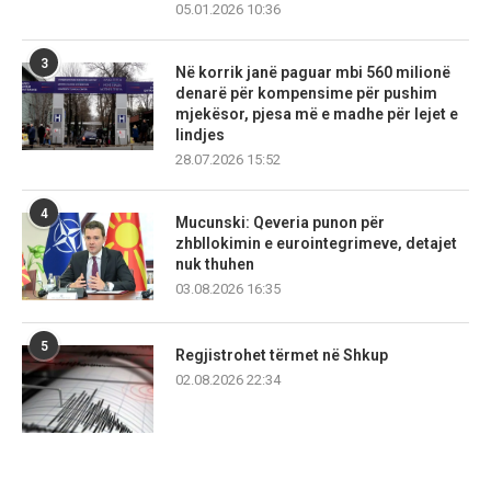
05.01.2026 10:36
3
Në korrik janë paguar mbi 560 milionë
denarë për kompensime për pushim
mjekësor, pjesa më e madhe për lejet e
lindjes
28.07.2026 15:52
4
Mucunski: Qeveria punon për
zhbllokimin e eurointegrimeve, detajet
nuk thuhen
03.08.2026 16:35
5
Regjistrohet tërmet në Shkup
02.08.2026 22:34