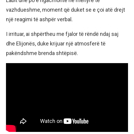
Labit dhe po e ngacmonte në mënyrë të
vazhdueshme, moment që duket se e çoi atë drejt
një reagimi të ashpër verbal.
I irrituar, ai shpërtheu me fjalor të rëndë ndaj saj
dhe Elijonës, duke krijuar një atmosferë të
pakëndshme brenda shtëpisë.