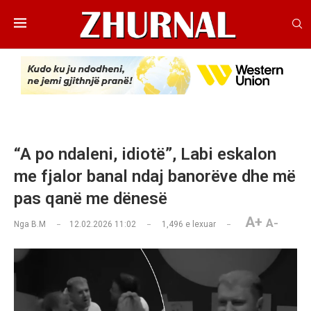
“A po ndaleni, idiotë”, Labi eskalon
me fjalor banal ndaj banorëve dhe më
pas qanë me dënesë
A+
A-
Nga
B.M
12.02.2026 11:02
1,496
e lexuar