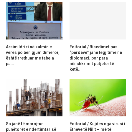
Arsim Idrizi në kulmin e
Editorial / Bisedimet pas
verës po bën gjum dimëror,
“perdeve” janë legjitime në
është rrethuar me tabela
diplomaci, por para
pa...
nënshkrimit patjetër të
ketë...
Sa janë të mbrojtur
Editorial / Kujdes nga virusi i
punëtorët e ndërtimtarisë
Etheve të Nilit – më të