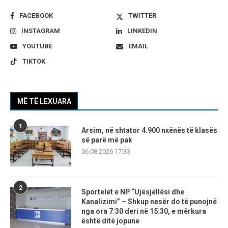
FACEBOOK
TWITTER
INSTAGRAM
LINKEDIN
YOUTUBE
EMAIL
TIKTOK
MË TË LEXUARA
1
Arsim, në shtator 4.900 nxënës të klasës
së parë më pak
06.08.2026 17:33
2
Sportelet e NP “Ujësjellësi dhe
Kanalizimi” – Shkup nesër do të punojnë
nga ora 7:30 deri në 15:30, e mërkura
është ditë jopune