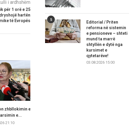
kulli i ardhshëm
k për 1 orë e 25
ndryshojë hartën
5
ike të Evropës
Editorial / Priten
reforma në sistemin
e pensioneve – shteti
mund ta marrë
shtyllën e dytë nga
kursimet e
qytetarëve!
03.08.2026 15:00
n zhbllokimin e
Fajin po e kërkojnë në vendin e
LSDM akuzon 
 arsimin e...
gabuar...
bisedime “në
026 21:10
06.08.2026 20:42
06.08.2