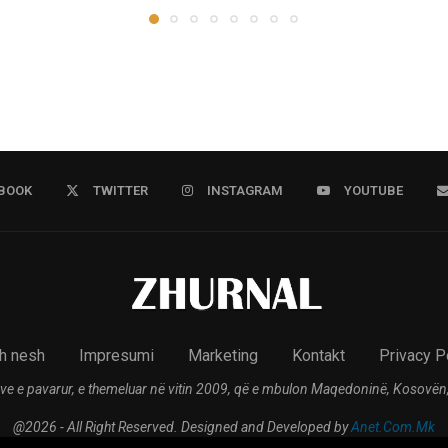
BOOK
TWITTER
INSTAGRAM
YOUTUBE
h nesh
Impresumi
Marketing
Kontakt
Privacy P
ve e pavarur, e themeluar në vitin 2009, që e mbulon Maqedoninë, Kosovën,
@2026 - All Right Reserved. Designed and Developed by
Anet.Com.Mk