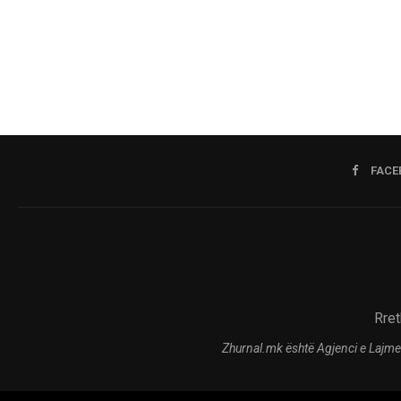
FACE
Rret
Zhurnal.mk është Agjenci e Lajme