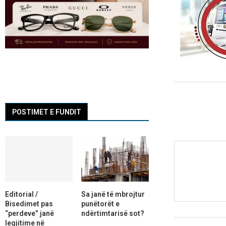
POSTIMET E FUNDIT
Editorial /
Sa janë të mbrojtur
Bisedimet pas
punëtorët e
“perdeve” janë
ndërtimtarisë sot?
legjitime në