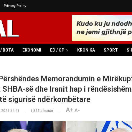
Privacy Policy
/ BOTA
EKONOMI
ED / OP
KRONIKA
SPORT
S
 Përshëndes Memorandumin e Mirëkupt
 SHBA-së dhe Iranit hap i rëndësishëm 
 të sigurisë ndërkombëtare
A+
A-
.2026 14:41
1,365
e lexuar