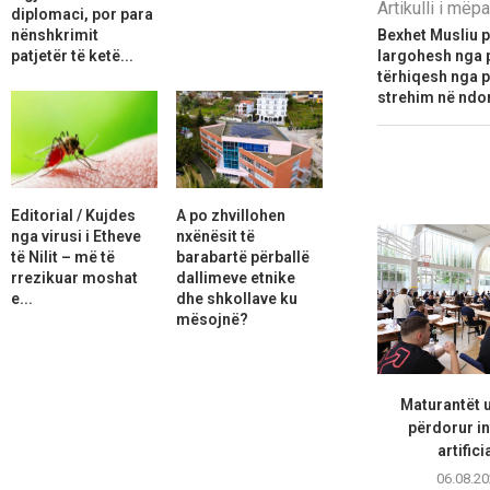
Artikulli i më
diplomaci, por para
nënshkrimit
Bexhet Musliu p
patjetër të ketë...
largohesh nga p
tërhiqesh nga p
strehim në ndonj
Editorial / Kujdes
A po zhvillohen
nga virusi i Etheve
nxënësit të
të Nilit – më të
barabartë përballë
rrezikuar moshat
dallimeve etnike
e...
dhe shkollave ku
mësojnë?
Maturantët 
përdorur in
artifici
06.08.20