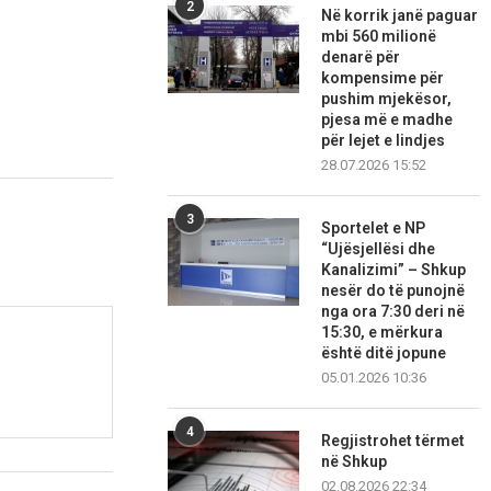
2
Në korrik janë paguar
mbi 560 milionë
denarë për
kompensime për
pushim mjekësor,
pjesa më e madhe
për lejet e lindjes
28.07.2026 15:52
3
Sportelet e NP
“Ujësjellësi dhe
Kanalizimi” – Shkup
nesër do të punojnë
nga ora 7:30 deri në
15:30, e mërkura
është ditë jopune
05.01.2026 10:36
4
Regjistrohet tërmet
në Shkup
02.08.2026 22:34