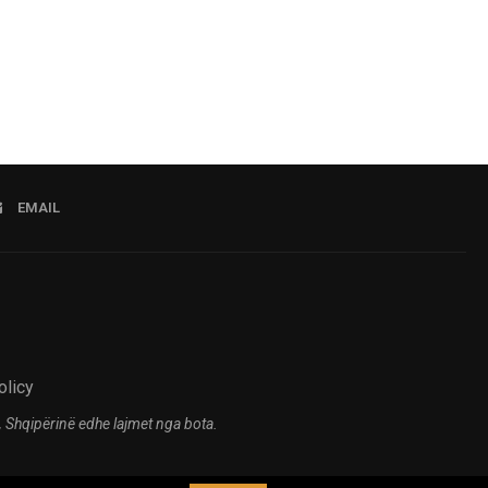
EMAIL
olicy
 Shqipërinë edhe lajmet nga bota.