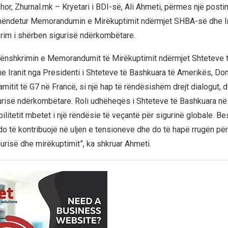
or, Zhurnal.mk – Kryetari i BDI-së, Ali Ahmeti, përmes një postimi 
hëndetur Memorandumin e Mirëkuptimit ndërmjet SHBA-së dhe Ir
rim i shërben sigurisë ndërkombëtare.
ënshkrimin e Memorandumit të Mirëkuptimit ndërmjet Shteteve 
e Iranit nga Presidenti i Shteteve të Bashkuara të Amerikës, Don
mitit të G7 në Francë, si një hap të rëndësishëm drejt dialogut, 
gurisë ndërkombëtare. Roli udhëheqës i Shteteve të Bashkuara n
litetit mbetet i një rëndësie të veçantë për sigurinë globale. Be
të kontribuojë në uljen e tensioneve dhe do të hapë rrugën për n
gurisë dhe mirëkuptimit”, ka shkruar Ahmeti.