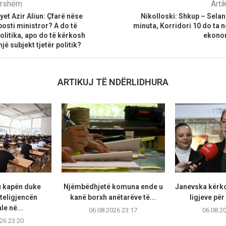
parshëm
Arti
yet Azir Aliun: Çfarë nëse
Nikolloski: Shkup – Selani
osti ministror? A do të
minuta, Korridori 10 do ta 
olitika, apo do të kërkosh
ekonom
ë subjekt tjetër politik?
ARTIKUJ TË NDËRLIDHURA
u kapën duke
Njëmbëdhjetë komuna ende u
Janevska kërko
teligjencën
kanë borxh anëtarëve të...
ligjeve për
ale në...
06.08.2026 23:17
06.08.2
26 23:20