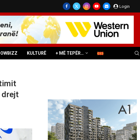
Login
HOWBIZZ
KULTURË
+ MË TEPËR…
imit
drejt