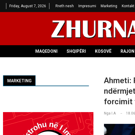
Friday, August 7, 2026
Rreth nesh
Impresumi
Marketing
Kontakt
MAQEDONI
SHQIPËRI
KOSOVË
RAJON 
Ahmeti:
MARKETING
ndërmjet
forcimit
Nga
I.A
18.06