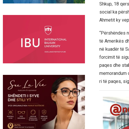
Shkup, 18 qersh
social ka përs
Ahmetit ky vep
“Përshëndes n
të Amerikës dh
në kuadër të Sa
forcimit të si
paqes dhe stabi
memorandum do 
ri të paqes, si