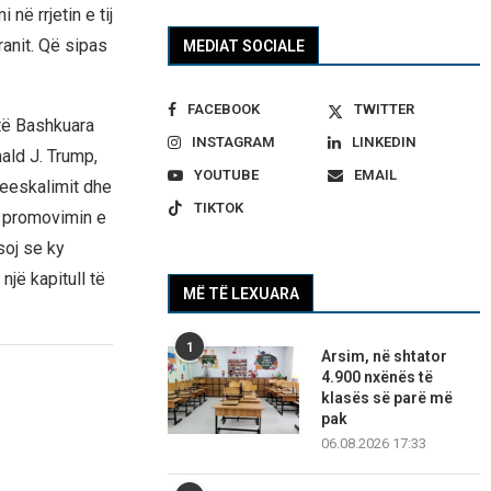
në rrjetin e tij
anit. Që sipas
MEDIAT SOCIALE
FACEBOOK
TWITTER
të Bashkuara
INSTAGRAM
LINKEDIN
ald J. Trump,
YOUTUBE
EMAIL
deeskalimit dhe
TIKTOK
ë promovimin e
soj se ky
jë kapitull të
MË TË LEXUARA
1
Arsim, në shtator
4.900 nxënës të
klasës së parë më
pak
06.08.2026 17:33