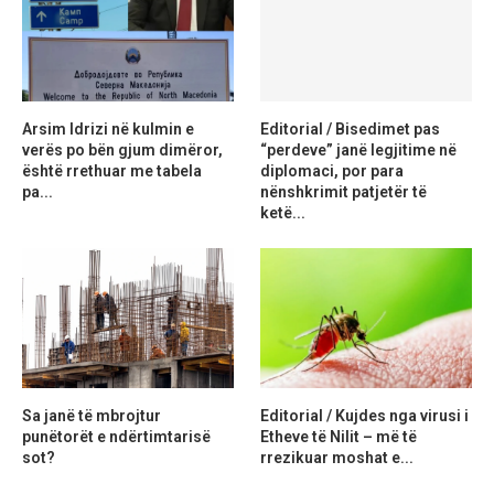
Arsim Idrizi në kulmin e
Editorial / Bisedimet pas
verës po bën gjum dimëror,
“perdeve” janë legjitime në
është rrethuar me tabela
diplomaci, por para
pa...
nënshkrimit patjetër të
ketë...
Sa janë të mbrojtur
Editorial / Kujdes nga virusi i
punëtorët e ndërtimtarisë
Etheve të Nilit – më të
sot?
rrezikuar moshat e...