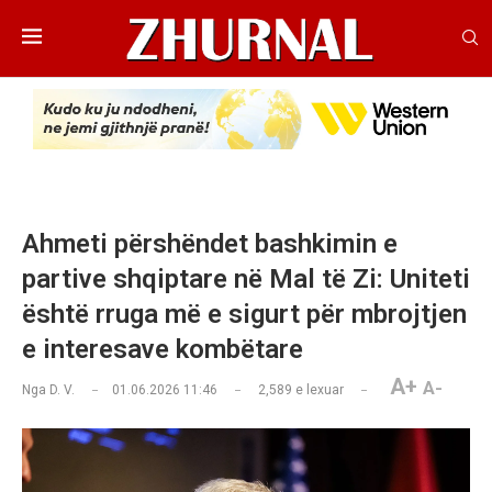
Ahmeti përshëndet bashkimin e
partive shqiptare në Mal të Zi: Uniteti
është rruga më e sigurt për mbrojtjen
e interesave kombëtare
A+
A-
Nga
D. V.
01.06.2026 11:46
2,589
e lexuar