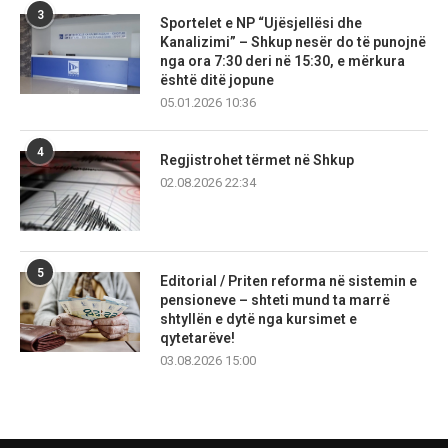
3
Sportelet e NP “Ujësjellësi dhe
Kanalizimi” – Shkup nesër do të punojnë
nga ora 7:30 deri në 15:30, e mërkura
është ditë jopune
05.01.2026 10:36
4
Regjistrohet tërmet në Shkup
02.08.2026 22:34
5
Editorial / Priten reforma në sistemin e
pensioneve – shteti mund ta marrë
shtyllën e dytë nga kursimet e
qytetarëve!
03.08.2026 15:00