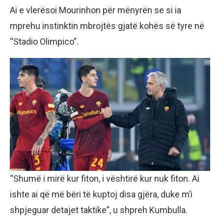
Ai e vlerësoi Mourinhon për mënyrën se si ia
mprehu instinktin mbrojtës gjatë kohës së tyre në
“Stadio Olimpico”.
“Shumë i mirë kur fiton, i vështirë kur nuk fiton. Ai
ishte ai që më bëri të kuptoj disa gjëra, duke m’i
shpjeguar detajet taktike”, u shpreh Kumbulla.