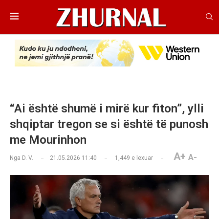
“Ai është shumë i mirë kur fiton”, ylli
shqiptar tregon se si është të punosh
me Mourinhon
A+
A-
Nga
D. V.
21.05.2026 11:40
1,449
e lexuar