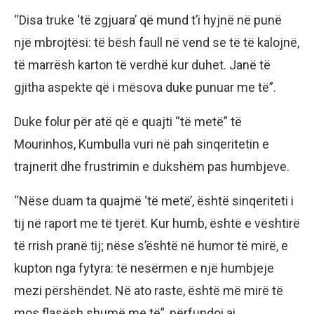
“Disa truke ‘të zgjuara’ që mund t’i hyjnë në punë
një mbrojtësi: të bësh faull në vend se të të kalojnë,
të marrësh karton të verdhë kur duhet. Janë të
gjitha aspekte që i mësova duke punuar me të”.
Duke folur për atë që e quajti “të metë” të
Mourinhos, Kumbulla vuri në pah sinqeritetin e
trajnerit dhe frustrimin e dukshëm pas humbjeve.
“Nëse duam ta quajmë ‘të metë’, është sinqeriteti i
tij në raport me të tjerët. Kur humb, është e vështirë
të rrish pranë tij; nëse s’është në humor të mirë, e
kupton nga fytyra: të nesërmen e një humbjeje
mezi përshëndet. Në ato raste, është më mirë të
mos flasësh shumë me të”, përfundoi ai.