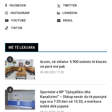
FACEBOOK
TWITTER
INSTAGRAM
LINKEDIN
YOUTUBE
EMAIL
TIKTOK
MË TË LEXUARA
1
Arsim, në shtator 4.900 nxënës të klasës
së parë më pak
06.08.2026 17:33
2
Sportelet e NP “Ujësjellësi dhe
Kanalizimi” – Shkup nesër do të punojnë
nga ora 7:30 deri në 15:30, e mërkura
është ditë jopune
05.01.2026 10:36