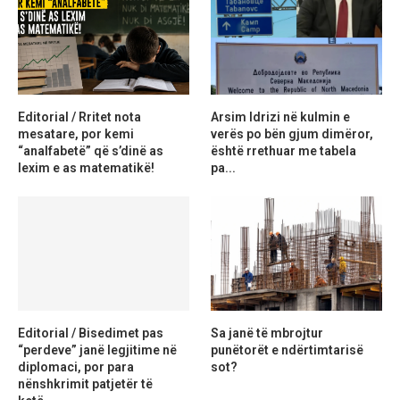
Editorial / Rritet nota
Arsim Idrizi në kulmin e
mesatare, por kemi
verës po bën gjum dimëror,
“analfabetë” që s’dinë as
është rrethuar me tabela
lexim e as matematikë!
pa...
Editorial / Bisedimet pas
Sa janë të mbrojtur
“perdeve” janë legjitime në
punëtorët e ndërtimtarisë
diplomaci, por para
sot?
nënshkrimit patjetër të