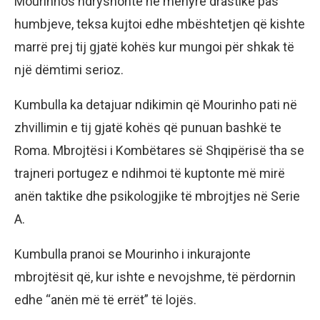
Mourinhos ndryshonte në mënyrë drastike pas
humbjeve, teksa kujtoi edhe mbështetjen që kishte
marrë prej tij gjatë kohës kur mungoi për shkak të
një dëmtimi serioz.
Kumbulla ka detajuar ndikimin që Mourinho pati në
zhvillimin e tij gjatë kohës që punuan bashkë te
Roma. Mbrojtësi i Kombëtares së Shqipërisë tha se
trajneri portugez e ndihmoi të kuptonte më mirë
anën taktike dhe psikologjike të mbrojtjes në Serie
A.
Kumbulla pranoi se Mourinho i inkurajonte
mbrojtësit që, kur ishte e nevojshme, të përdornin
edhe “anën më të errët” të lojës.