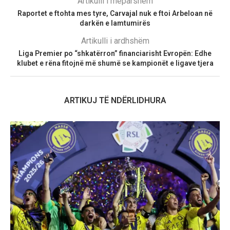
Artikulli i mëparshëm
Raportet e ftohta mes tyre, Carvajal nuk e ftoi Arbeloan në
darkën e lamtumirës
Artikulli i ardhshëm
Liga Premier po “shkatërron” financiarisht Evropën: Edhe
klubet e rëna fitojnë më shumë se kampionët e ligave tjera
ARTIKUJ TË NDËRLIDHURA