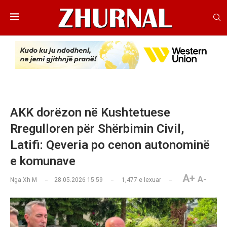
AKK dorëzon në Kushtetuese
Rregulloren për Shërbimin Civil,
Latifi: Qeveria po cenon autonominë
e komunave
A+
A-
Nga
Xh M
28.05.2026 15:59
1,477
e lexuar