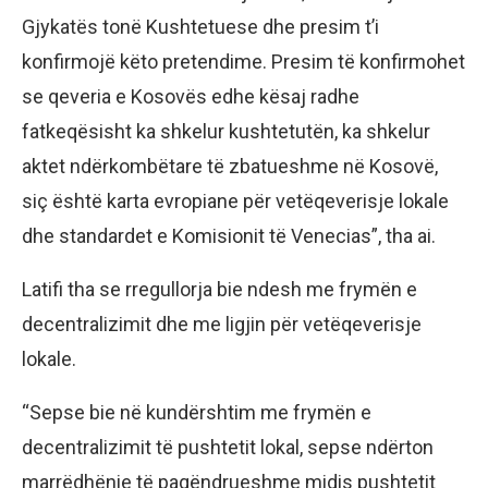
Gjykatës tonë Kushtetuese dhe presim t’i
konfirmojë këto pretendime. Presim të konfirmohet
se qeveria e Kosovës edhe kësaj radhe
fatkeqësisht ka shkelur kushtetutën, ka shkelur
aktet ndërkombëtare të zbatueshme në Kosovë,
siç është karta evropiane për vetëqeverisje lokale
dhe standardet e Komisionit të Venecias”, tha ai.
Latifi tha se rregullorja bie ndesh me frymën e
decentralizimit dhe me ligjin për vetëqeverisje
lokale.
“Sepse bie në kundërshtim me frymën e
decentralizimit të pushtetit lokal, sepse ndërton
marrëdhënie të paqëndrueshme midis pushtetit