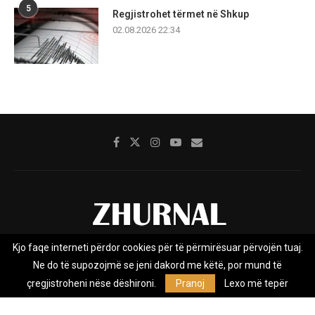
5
Regjistrohet tërmet në Shkup
02.08.2026 22:34
Kjo faqe interneti përdor cookies për të përmirësuar përvojën tuaj.
Rreth nesh
Impresumi
Marketing
Kontakt
Ne do të supozojmë se jeni dakord me këtë, por mund të
Privacy Policy
çregjistroheni nëse dëshironi.
Pranoj
Lexo më tepër
Zhurnal.mk është Agjenci e Lajmeve e pavarur, e themeluar në vitin
2009, që e mbulon Maqedoninë, Kosovën, Shqipërinë edhe lajmet