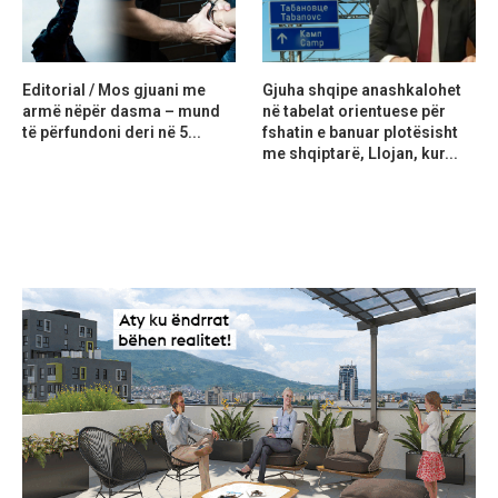
Editorial / Mos gjuani me
Gjuha shqipe anashkalohet
armë nëpër dasma – mund
në tabelat orientuese për
të përfundoni deri në 5...
fshatin e banuar plotësisht
me shqiptarë, Llojan, kur...