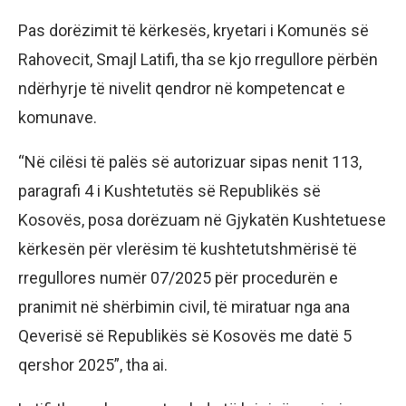
Pas dorëzimit të kërkesës, kryetari i Komunës së
Rahovecit, Smajl Latifi, tha se kjo rregullore përbën
ndërhyrje të nivelit qendror në kompetencat e
komunave.
“Në cilësi të palës së autorizuar sipas nenit 113,
paragrafi 4 i Kushtetutës së Republikës së
Kosovës, posa dorëzuam në Gjykatën Kushtetuese
kërkesën për vlerësim të kushtetutshmërisë të
rregullores numër 07/2025 për procedurën e
pranimit në shërbimin civil, të miratuar nga ana
Qeverisë së Republikës së Kosovës me datë 5
qershor 2025”, tha ai.