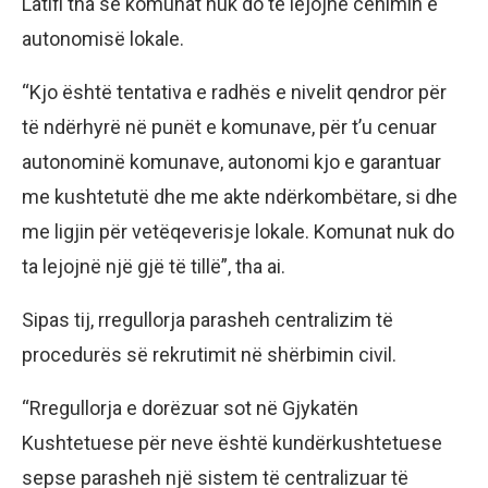
Latifi tha se komunat nuk do të lejojnë cenimin e
autonomisë lokale.
“Kjo është tentativa e radhës e nivelit qendror për
të ndërhyrë në punët e komunave, për t’u cenuar
autonominë komunave, autonomi kjo e garantuar
me kushtetutë dhe me akte ndërkombëtare, si dhe
me ligjin për vetëqeverisje lokale. Komunat nuk do
ta lejojnë një gjë të tillë”, tha ai.
Sipas tij, rregullorja parasheh centralizim të
procedurës së rekrutimit në shërbimin civil.
“Rregullorja e dorëzuar sot në Gjykatën
Kushtetuese për neve është kundërkushtetuese
sepse parasheh një sistem të centralizuar të