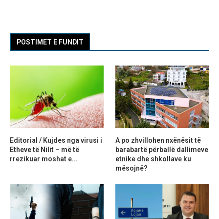
POSTIMET E FUNDIT
Editorial / Kujdes nga virusi i
A po zhvillohen nxënësit të
Etheve të Nilit – më të
barabartë përballë dallimeve
rrezikuar moshat e...
etnike dhe shkollave ku
mësojnë?