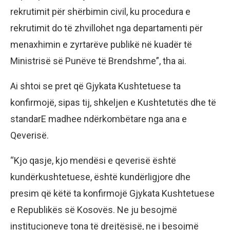
rekrutimit për shërbimin civil, ku procedura e
rekrutimit do të zhvillohet nga departamenti për
menaxhimin e zyrtarëve publikë në kuadër të
Ministrisë së Punëve të Brendshme”, tha ai.
Ai shtoi se pret që Gjykata Kushtetuese ta
konfirmojë, sipas tij, shkeljen e Kushtetutës dhe të
standarE madhee ndërkombëtare nga ana e
Qeverisë.
“Kjo qasje, kjo mendësi e qeverisë është
kundërkushtetuese, është kundërligjore dhe
presim që këtë ta konfirmojë Gjykata Kushtetuese
e Republikës së Kosovës. Ne ju besojmë
institucioneve tona të drejtësisë, ne i besojmë