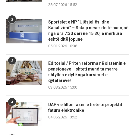
28.07.2026 15:52
2
Sportelet e NP “Ujësjellësi dhe
Kanalizimi” – Shkup nesër do të punojnë
nga ora 7:30 deri në 15:30, e mërkura
është ditë jopune
05.01.2026 10:36
3
Editorial / Priten reforma në sistemin e
pensioneve – shteti mund ta marrë
shtyllën e dytë nga kursimet e
qytetarëve!
03.08.2026 15:00
4
DAP-i e fillon fazën e tretë të projektit
fatura elektronike
04.06.2026 13:52