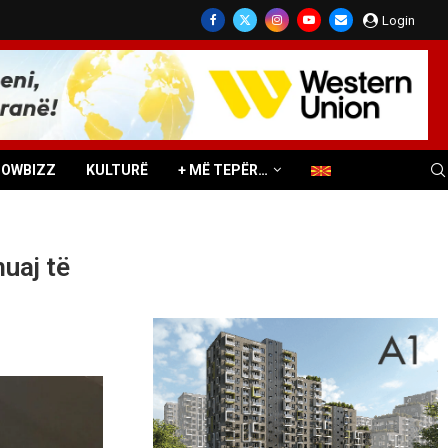
Login
HOWBIZZ
KULTURË
+ MË TEPËR…
muaj të