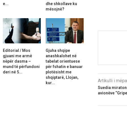
e...
dhe shkollave ku
mësojnë?
Editorial / Mos
Gjuha shqipe
gjuani me armë
anashkalohet në
nëpër dasma –
tabelat orientuese
mund të përfundoni
për fshatin e banuar
deri në 5...
plotësisht me
shqiptarë, Llojan,
Artikulli i më
kur...
Suedia miraton 
avionëve “Gripe