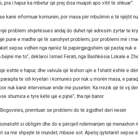
, pra i hapur ka mbetur që prej disa muajsh apo vitit të shkuar”.
se kanë informuar komunën, por masa për mbulimin e të njëjtit nu
 një problem shqetësues andaj do duhet një adresim zyrtar te kr
jë punë e madhe që të sanohyet problemi, por problemi më i ma
kët sepse vidhen nga njerëz të papërgjegjshëm që pastaj nuk e 
 bëjnë me to”, deklaroi Ismail Ferati, nga Bashkësia Lokale e Zhe
t që është e hapur, dhe valvula që lëshon ujin e fshatit është e dëm
e paraqita te ish kryetari i komunës por nuk u morën masa, e para
 por nuk kanë intervenuar ende me pusetën. Ka rrezik që të vij deri
e shumica e tyre këtë ujë e pijnë”, tha një banor.
ogovinës, premtuan se problemi do të zgjidhet deri nesër.
sonalisht si obligim dhe do e përcjell ndërmarrjen që menaxhon 
t sa më shpejtë të mundet, mbase sot. Apeloj qytetarët sepse