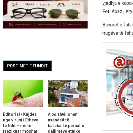
vjedhja e kapa
Feti Abazi, Kr
Banorët e fsha
rrugëve të fsh
POSTIMET E FUNDIT
Editorial / Kujdes
A po zhvillohen
nga virusi i Etheve
nxënësit të
të Nilit – më të
barabartë përballë
rrezikuar moshat
dallimeve etnike