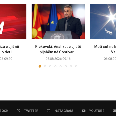
za e ujit në
Klekovski: Analizat e ujit të
Moti sot në
jo deri...
pijshëm në Gostivar...
Ve
26 09:20
06.08.2026 09:16
06.08.2
BOOK
TWITTER
INSTAGRAM
YOUTUBE