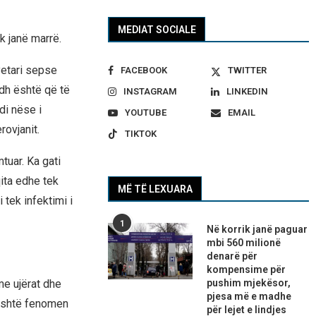
MEDIAT SOCIALE
k janë marrë.
yetari sepse
FACEBOOK
TWITTER
dh është që të
INSTAGRAM
LINKEDIN
di nëse i
YOUTUBE
EMAIL
rovjanit.
TIKTOK
tuar. Ka gati
qita edhe tek
MË TË LEXUARA
 tek infektimi i
1
Në korrik janë paguar
mbi 560 milionë
denarë për
kompensime për
me ujërat dhe
pushim mjekësor,
pjesa më e madhe
 është fenomen
për lejet e lindjes