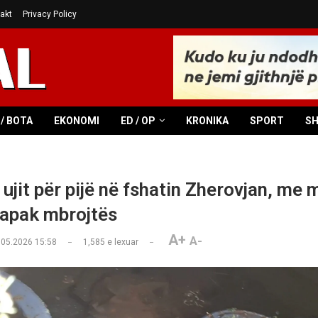
akt
Privacy Policy
/ BOTA
EKONOMI
ED / OP
KRONIKA
SPORT
S
ujit për pijë në fshatin Zherovjan, me 
kapak mbrojtës
A+
A-
.05.2026 15:58
1,585
e lexuar