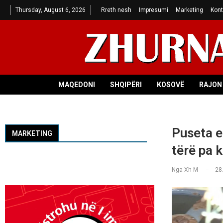
Thursday, August 6, 2026
Rreth nesh
Impresumi
Marketing
Kont
MAQEDONI
SHQIPËRI
KOSOVË
RAJON 
Puseta e 
MARKETING
tërë pa 
Nga
Xh M
28