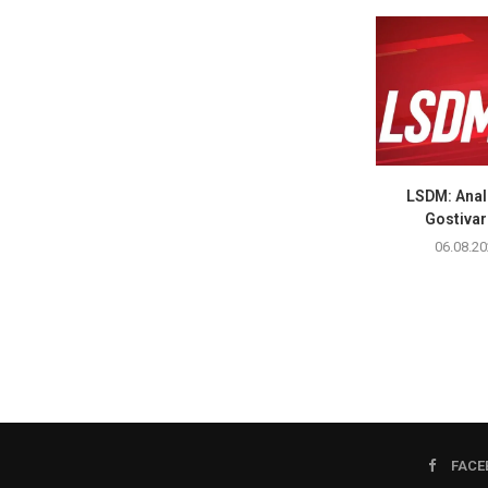
LSDM: Anali
Gostivar 
06.08.20
FACE