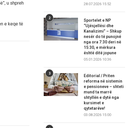
ë”, u shpreh
28.07.2026 15:52
2
Sportelet e NP
n e keqe të
“Ujësjellësi dhe
Kanalizimi” – Shkup
nesër do të punojnë
nga ora 7:30 deri në
15:30, e mërkura
është ditë jopune
05.01.2026 10:36
3
Editorial / Priten
reforma në sistemin
e pensioneve – shteti
mund ta marrë
shtyllën e dytë nga
kursimet e
qytetarëve!
03.08.2026 15:00