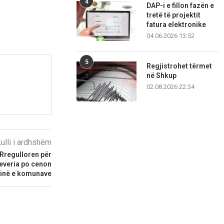
4
DAP-i e fillon fazën e
tretë të projektit
fatura elektronike
04.06.2026 13:52
5
Regjistrohet tërmet
në Shkup
02.08.2026 22:34
kulli i ardhshëm
Rregulloren për
 Qeveria po cenon
inë e komunave