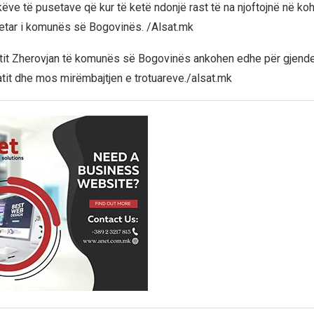
këve të pusetave që kur të ketë ndonjë rast të na njoftojnë në koh
yetar i komunës së Bogovinës. /Alsat.mk
tit Zherovjan të komunës së Bogovinës ankohen edhe për gjende
atit dhe mos mirëmbajtjen e trotuareve./alsat.mk