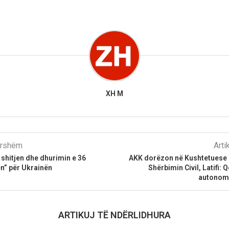
XH M
parshëm
Arti
shitjen dhe dhurimin e 36
AKK dorëzon në Kushtetuese 
n” për Ukrainën
Shërbimin Civil, Latifi:
autonom
ARTIKUJ TË NDËRLIDHURA