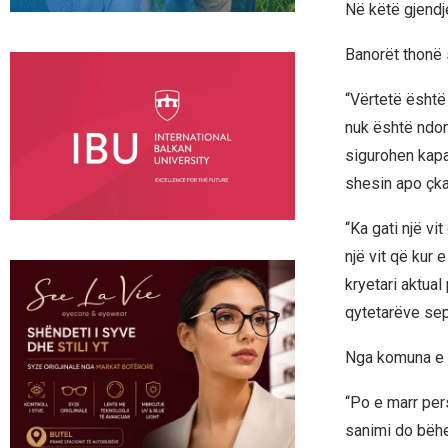
Në këtë gjendje
Banorët thonë 
“Vërtetë është
nuk është ndon
sigurohen kapa
shesin apo çka
“Ka gati një vi
një vit që kur 
kryetari aktual
qytetarëve seps
Nga komuna e B
“Po e marr per
sanimi do bëhe