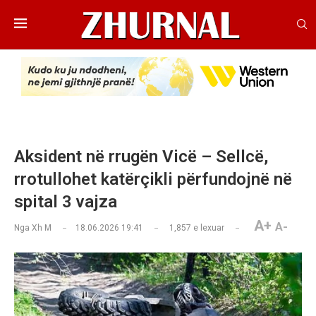
Aksident në rrugën Vicë – Sellcë,
rrotullohet katërçikli përfundojnë në
spital 3 vajza
A+
A-
Nga
Xh M
18.06.2026 19:41
1,857
e lexuar