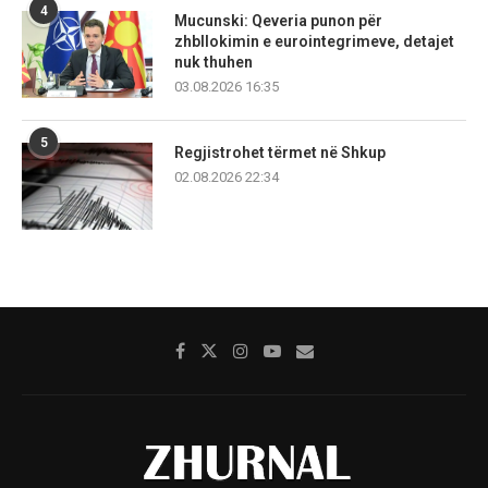
4
Mucunski: Qeveria punon për
zhbllokimin e eurointegrimeve, detajet
nuk thuhen
03.08.2026 16:35
5
Regjistrohet tërmet në Shkup
02.08.2026 22:34