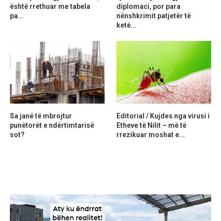
është rrethuar me tabela
diplomaci, por para
pa...
nënshkrimit patjetër të
ketë...
Sa janë të mbrojtur
Editorial / Kujdes nga virusi i
punëtorët e ndërtimtarisë
Etheve të Nilit – më të
sot?
rrezikuar moshat e...