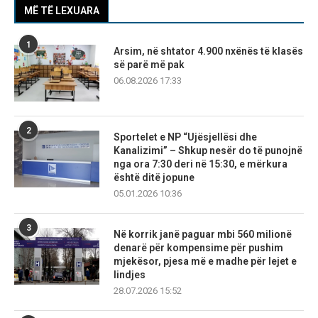
MË TË LEXUARA
1
Arsim, në shtator 4.900 nxënës të klasës
së parë më pak
06.08.2026 17:33
2
Sportelet e NP “Ujësjellësi dhe
Kanalizimi” – Shkup nesër do të punojnë
nga ora 7:30 deri në 15:30, e mërkura
është ditë jopune
05.01.2026 10:36
3
Në korrik janë paguar mbi 560 milionë
denarë për kompensime për pushim
mjekësor, pjesa më e madhe për lejet e
lindjes
28.07.2026 15:52