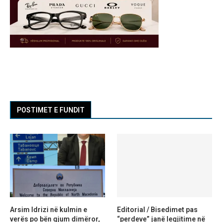
POSTIMET E FUNDIT
Arsim Idrizi në kulmin e
Editorial / Bisedimet pas
verës po bën gjum dimëror,
“perdeve” janë legjitime në