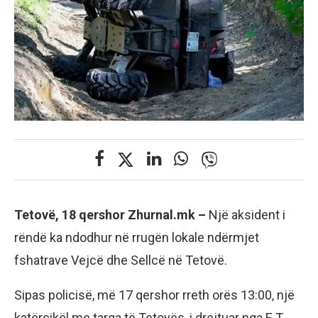
Tetovë, 18 qershor Zhurnal.mk –
Një aksident i
rëndë ka ndodhur në rrugën lokale ndërmjet
fshatrave Vejcë dhe Sellcë në Tetovë.
Sipas policisë, më 17 qershor rreth orës 13:00, një
katërçikël me targa të Tetovës, i drejtuar nga E.T.