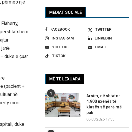
, përmes një
MEDIAT SOCIALE
 Flaherty,
FACEBOOK
TWITTER
i përshtatshëm
INSTAGRAM
LINKEDIN
ajtur
YOUTUBE
EMAIL
 janë
TIKTOK
 – duke e çuar
erë
MË TË LEXUARA
e (pacient +
1
ultuar në
Arsim, në shtator
4.900 nxënës të
herty mori
klasës së parë më
pak
06.08.2026 17:33
spitali, duke