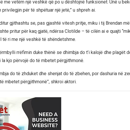
jnë me vetëm një veshkë që po u dështojnë funksionet. Unë u be
rivilegjin për të shpëtuar një jetë,” u shpreh ai.
ditur gjithashtu se, pas gjashtë vitesh pritje, miku i tij Brendan m
shte pritur për kaq gjatë, ndërsa Clotilde – të cilën ai e quajti “mi
ll të ri me një veshkë të shëndetshme.
ërmbylli rrëfimin duke thënë se dhimbja do t’i kalojë dhe plagët 
i la kjo përvojë do të mbetet përgjithmonë.
imbja do të zhduket dhe shenjat do të zbehen, por dashuria në z
të mbetet përgjithmonë”, shkroi aktori.