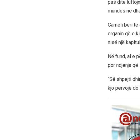
pas dite lufto
mundësinë dhe p
Cameli bëri të 
organin që e ki
nisë një kapitu
Në fund, ai e p
por ndjenja që 
“Së shpejti dh
kjo përvojë do 