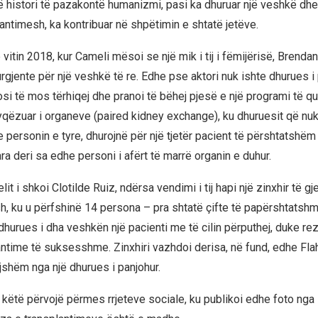
ë histori të pazakontë humanizmi, pasi ka dhuruar një veshkë dhe
lantimesh, ka kontribuar në shpëtimin e shtatë jetëve.
ë vitin 2018, kur Cameli mësoi se një mik i tij i fëmijërisë, Brendan
urgjente për një veshkë të re. Edhe pse aktori nuk ishte dhurues 
osi të mos tërhiqej dhe pranoi të bëhej pjesë e një programi të qu
qëzuar i organeve (paired kidney exchange), ku dhuruesit që nuk
 personin e tyre, dhurojnë për një tjetër pacient të përshtatshëm
a deri sa edhe personi i afërt të marrë organin e duhur.
t i shkoi Clotilde Ruiz, ndërsa vendimi i tij hapi një zinxhir të gj
h, ku u përfshinë 14 persona – pra shtatë çifte të papërshtatshm
hurues i dha veshkën një pacienti me të cilin përputhej, duke rez
antime të suksesshme. Zinxhiri vazhdoi derisa, në fund, edhe Fla
jshëm nga një dhurues i panjohur.
 këtë përvojë përmes rrjeteve sociale, ku publikoi edhe foto nga 