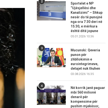
2
Sportelet e NP
“Ujësjellësi dhe
Kanalizimi” – Shkup
nesër do të punojnë
nga ora 7:30 deri në
15:30, e mërkura
është ditë jopune
05.01.2026 10:36
3
Mucunski: Qeveria
punon për
zhbllokimin e
eurointegrimeve,
detajet nuk thuhen
03.08.2026 16:35
4
Në korrik janë paguar
mbi 560 milionë
denarë për
kompensime për
pushim mjekësor,