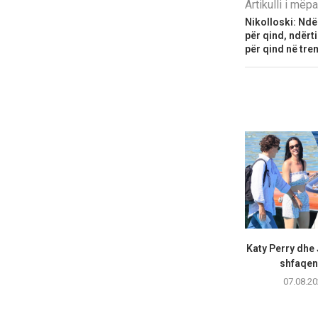
Artikulli i më
Nikolloski: Ndër
për qind, ndërti
për qind në tre
Katy Perry dhe
shfaqen 
07.08.20