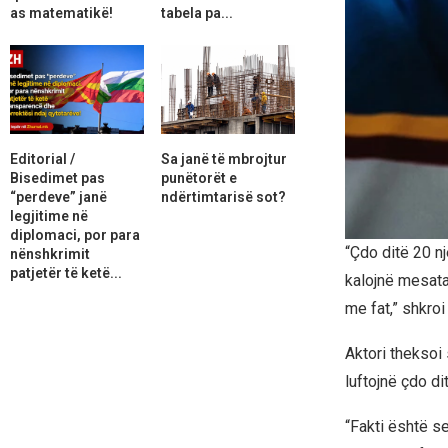
as matematikë!
tabela pa...
Editorial /
Sa janë të mbrojtur
Bisedimet pas
punëtorët e
“perdeve” janë
ndërtimtarisë sot?
legjitime në
diplomaci, por para
“Çdo ditë 20 nj
nënshkrimit
patjetër të ketë...
kalojnë mesata
me fat,” shkroi 
Aktori theksoi
luftojnë çdo d
“Fakti është s