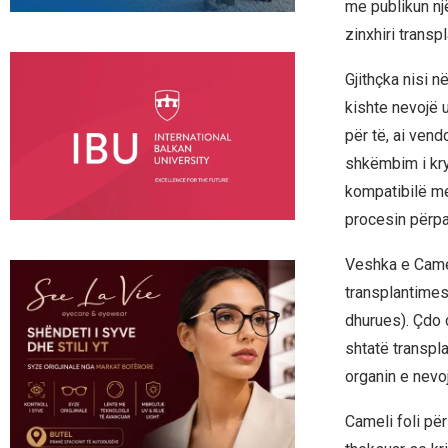
me publikun nj
zinxhiri transp
Gjithçka nisi n
kishte nevojë 
për të, ai vend
shkëmbim i kry
kompatibilë me
procesin përpar
Veshka e Cameli
transplantimes
dhurues). Çdo d
shtatë transpl
organin e nevo
Cameli foli për