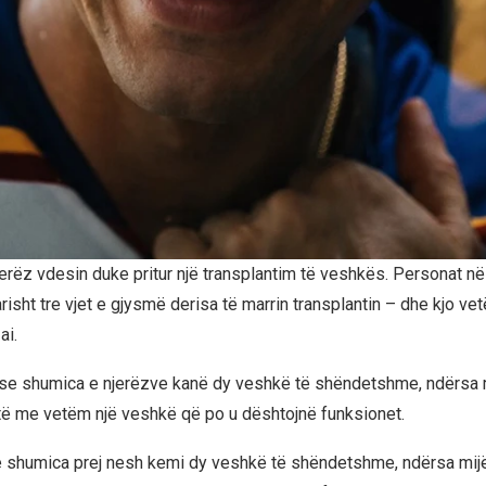
erëz vdesin duke pritur një transplantim të veshkës. Personat në 
risht tre vjet e gjysmë derisa të marrin transplantin – dhe kjo v
ai.
 se shumica e njerëzve kanë dy veshkë të shëndetshme, ndërsa mi
itë me vetëm një veshkë që po u dështojnë funksionet.
e shumica prej nesh kemi dy veshkë të shëndetshme, ndërsa mijë