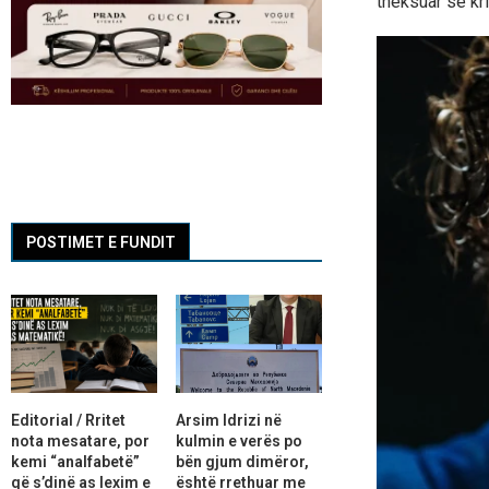
theksuar se kr
POSTIMET E FUNDIT
Editorial / Rritet
Arsim Idrizi në
nota mesatare, por
kulmin e verës po
kemi “analfabetë”
bën gjum dimëror,
që s’dinë as lexim e
është rrethuar me