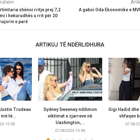
parshëm
Arti
timtaria shënoi rritje prej 7,2
A gaboi Oda Ekonomike e MVP
mi i hekurudhës u rrit për 20
mujorin e parë
ARTIKUJ TË NDËRLIDHURA
 Justin Trudeau
Sydney Sweeney ndihmon
Gigi Hadid dhe
më të...
viktimat e zjarreve në
shfaqen b
Uashington,...
26 15:58
07.08.2
07.08.2026 15:58