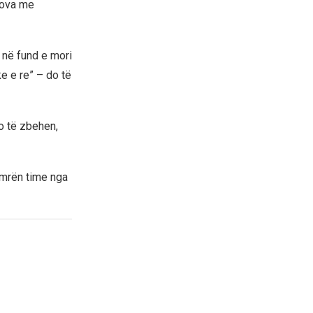
kova me
ë në fund e mori
ke e re” – do të
do të zbehen,
emrën time nga