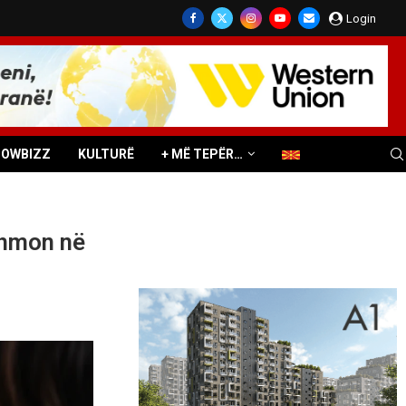
Login
HOWBIZZ
KULTURË
+ MË TEPËR…
ihmon në