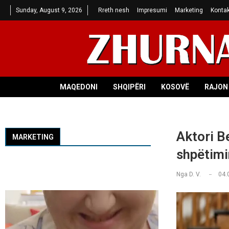
Sunday, August 9, 2026
Rreth nesh
Impresumi
Marketing
Kontak
MAQEDONI
SHQIPËRI
KOSOVË
RAJON 
Aktori B
MARKETING
shpëtimi
Nga
D. V.
04.