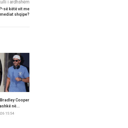
kulli i ardhshëm
-së këtë vit me
mediat shqipe?
 Bradley Cooper
Olivia Rodrigo shkëlqen me
Hailey Biebe
ashkë në...
stil elegant gjatë një...
West Hollywoo
026 15:54
07.08.2026 15:53
07.08.2