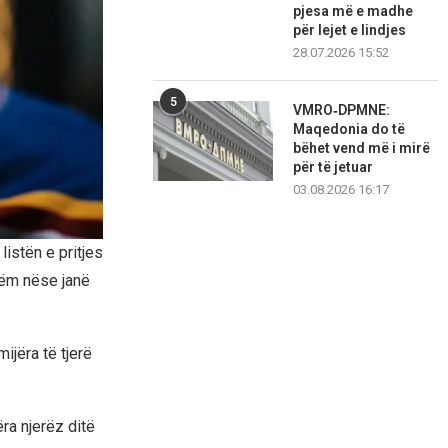
pjesa më e madhe
për lejet e lindjes
28.07.2026 15:52
5
VMRO‑DPMNE:
Maqedonia do të
bëhet vend më i mirë
për të jetuar
03.08.2026 16:17
listën e pritjes
etëm nëse janë
jëra të tjerë
ra njerëz ditë