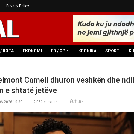
t
Privacy Policy
/ BOTA
EKONOMI
ED / OP
KRONIKA
SPORT
S
elmont Cameli dhuron veshkën dhe nd
n e shtatë jetëve
A+
A-
06.2026 10:39
2,050
e lexuar