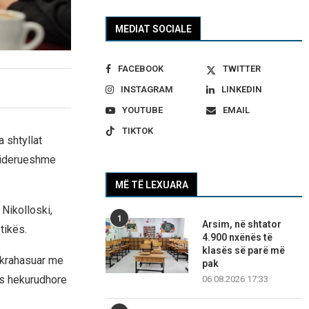
MEDIAT SOCIALE
FACEBOOK
TWITTER
INSTAGRAM
LINKEDIN
YOUTUBE
EMAIL
TIKTOK
 shtyllat
nsiderueshme
MË TË LEXUARA
Nikolloski,
1
Arsim, në shtator
tikës.
4.900 nxënës të
klasës së parë më
d krahasuar me
pak
rës hekurudhore
06.08.2026 17:33