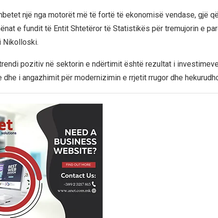
mbetet një nga motorët më të fortë të ekonomisë vendase, gjë q
ënat e fundit të Entit Shtetëror të Statistikës për tremujorin e parë
 Nikolloski.
trendi pozitiv në sektorin e ndërtimit është rezultat i investimev
e dhe i angazhimit për modernizimin e rrjetit rrugor dhe hekurudh