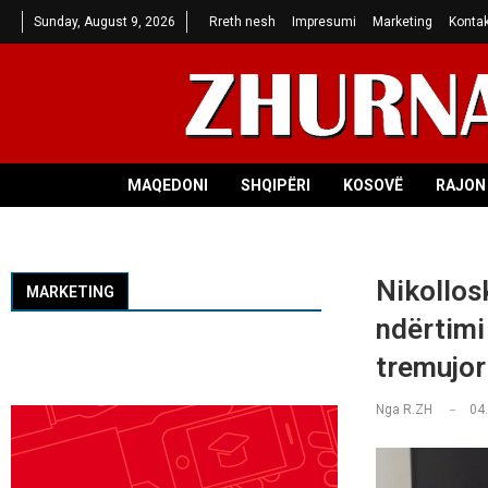
Sunday, August 9, 2026
Rreth nesh
Impresumi
Marketing
Kontak
MAQEDONI
SHQIPËRI
KOSOVË
RAJON 
Nikollosk
MARKETING
ndërtimi 
tremujor
Nga
R.ZH
04