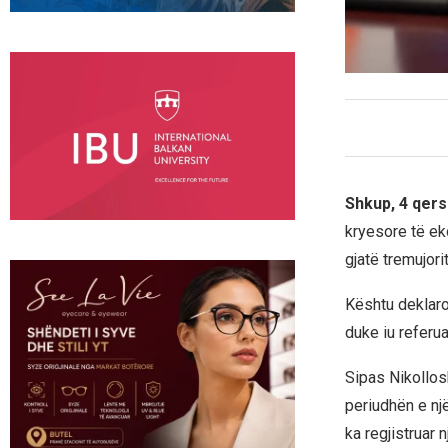
Shkup, 4 qers
kryesore të ek
gjatë tremujorit
Kështu deklaro
duke iu referua
Sipas Nikollosk
periudhën e një
ka regjistruar n