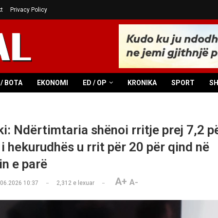
t
Privacy Policy
/ BOTA
EKONOMI
ED / OP
KRONIKA
SPORT
S
i: Ndërtimtaria shënoi rritje prej 7,2 p
i hekurudhës u rrit për 20 për qind në
in e parë
A+
A-
.06.2026 10:37
2,312
e lexuar