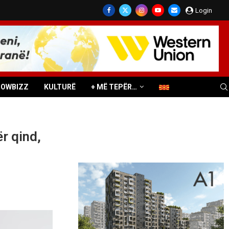
Login
HOWBIZZ
KULTURË
+ MË TEPËR…
ër qind,