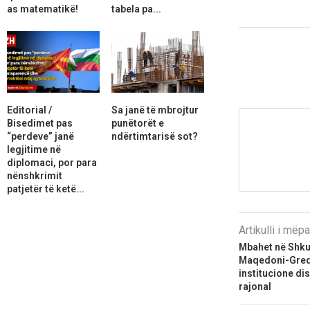
as matematikë!
tabela pa...
Editorial /
Sa janë të mbrojtur
Bisedimet pas
punëtorët e
“perdeve” janë
ndërtimtarisë sot?
legjitime në
diplomaci, por para
nënshkrimit
patjetër të ketë...
Artikulli i më
Mbahet në Shku
Maqedoni-Greqi
institucione di
rajonal