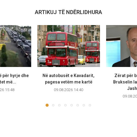
ARTIKUJ TË NDËRLIDHURA
 për hyrje dhe
Në autobusët e Kavadarit,
Zërat për 
tet më...
pagesa vetëm me kartë
Brukselin la
Jasha
26 15:48
09.08.2026 14:40
09.08.2