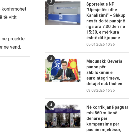
2
Sportelet e NP
ë konfirmohet
“Ujësjellësi dhe
Kanalizimi” – Shkup
 të vitit
nesër do të punojnë
nga ora 7:30 deri në
15:30, e mërkura
është ditë jopune
e në projekte
05.01.2026 10:36
or në vend.
3
Mucunski: Qeveria
punon për
zhbllokimin e
eurointegrimeve,
detajet nuk thuhen
03.08.2026 16:35
4
Në korrik janë paguar
mbi 560 milionë
denarë për
kompensime për
pushim mjekësor,