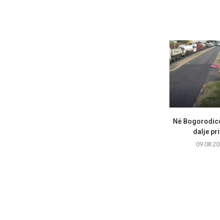
Në Bogorodicë
dalje pri
09.08.20