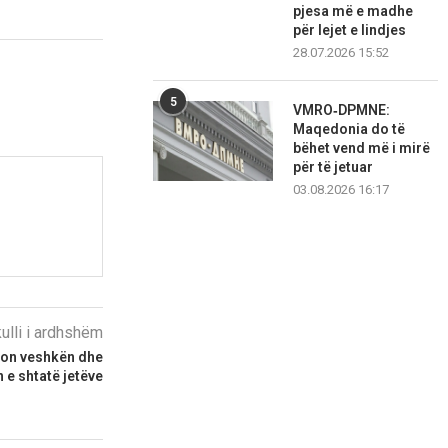
pjesa më e madhe
për lejet e lindjes
28.07.2026 15:52
5
VMRO‑DPMNE:
Maqedonia do të
bëhet vend më i mirë
për të jetuar
03.08.2026 16:17
kulli i ardhshëm
ron veshkën dhe
 e shtatë jetëve