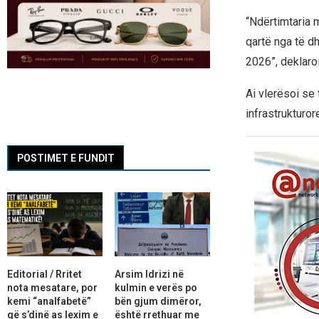
“Ndërtimtaria 
qartë nga të dh
2026”, deklaroi
Ai vlerësoi se 
infrastrukturor
POSTIMET E FUNDIT
Editorial / Rritet
Arsim Idrizi në
nota mesatare, por
kulmin e verës po
kemi “analfabetë”
bën gjum dimëror,
që s’dinë as lexim e
është rrethuar me