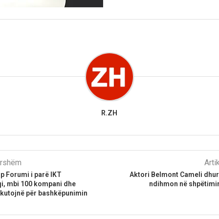
R.ZH
parshëm
Arti
p Forumi i parë IKT
Aktori Belmont Cameli dhu
, mbi 100 kompani dhe
ndihmon në shpëtimin
skutojnë për bashkëpunimin