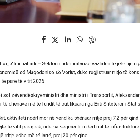
hor, Zhurnal.mk
– Sektori i ndërtimtarisë vazhdon të jetë një nga
onomisë së Maqedonisë së Veriut, duke regjistruar rritje të ko
 të parë të vitit 2026.
i sot zëvendëskryeministri dhe ministri i Transportit, Aleksandar 
r të dhënave më të fundit të publikuara nga Enti Shtetëror i Statis
it, aktiviteti ndërtimor në vend ka shënuar rritje prej 7,2 për qin
jtë të vitit paraprak, ndërsa segmenti i ndërtimit të infrastruktu
jë rritje edhe më të lartë, prej 20 për qind.