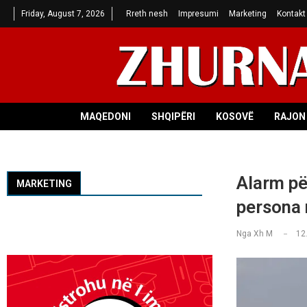
Friday, August 7, 2026
Rreth nesh
Impresumi
Marketing
Kontakt
MAQEDONI
SHQIPËRI
KOSOVË
RAJON 
Alarm pë
MARKETING
persona n
Nga
Xh M
12