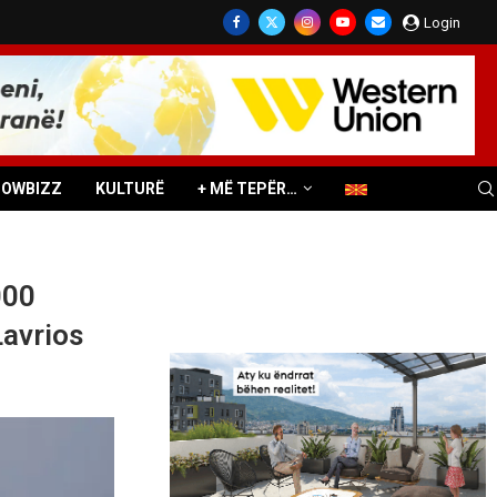
Login
HOWBIZZ
KULTURË
+ MË TEPËR…
000
Lavrios