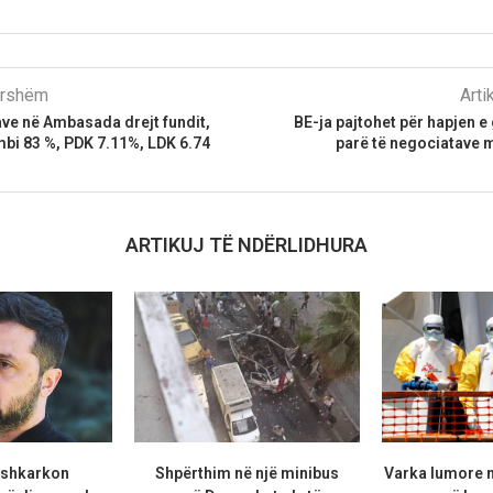
parshëm
Arti
ve në Ambasada drejt fundit,
BE-ja pajtohet për hapjen e 
bi 83 %, PDK 7.11%, LDK 6.74
parë të negociatave 
ARTIKUJ TË NDËRLIDHURA
 shkarkon
Shpërthim në një minibus
Varka lumore 