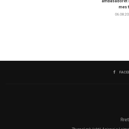
ambasadorët n
mes t
06.08.20
FACE
Rret