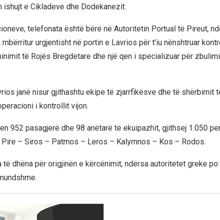
 ishujt e Cikladeve dhe Dodekanezit.
oneve, telefonata është bërë në Autoritetin Portual të Pireut, nd
 mbërritur urgjentisht në portin e Lavrios për t’iu nënshtruar kont
inimit të Rojës Bregdetare dhe një qen i specializuar për zbulim
rios janë nisur gjithashtu ekipe të zjarrfikësve dhe të shërbimit 
eracioni i kontrollit vijon.
n 952 pasagjerë dhe 98 anëtarë të ekuipazhit, gjithsej 1.050 per
in Pire – Siros – Patmos – Leros – Kalymnos – Kos – Rodos.
a të dhëna për origjinën e kërcënimit, ndërsa autoritetet greke po
e mundshme.