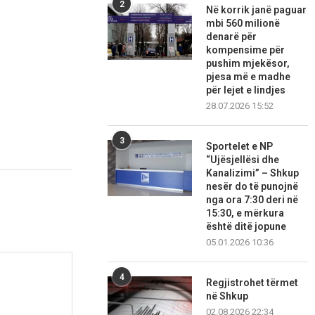
2
Në korrik janë paguar
mbi 560 milionë
denarë për
kompensime për
pushim mjekësor,
pjesa më e madhe
për lejet e lindjes
28.07.2026 15:52
3
Sportelet e NP
“Ujësjellësi dhe
Kanalizimi” – Shkup
nesër do të punojnë
nga ora 7:30 deri në
15:30, e mërkura
është ditë jopune
05.01.2026 10:36
4
Regjistrohet tërmet
në Shkup
02.08.2026 22:34