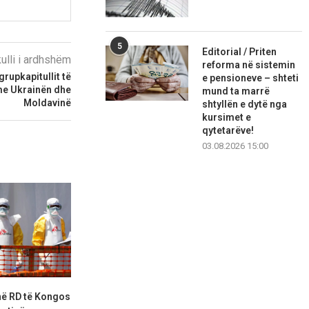
5
Editorial / Priten
kulli i ardhshëm
reforma në sistemin
grupkapitullit të
e pensioneve – shteti
me Ukrainën dhe
mund ta marrë
Moldavinë
shtyllën e dytë nga
kursimet e
qytetarëve!
03.08.2026 15:00
në RD të Kongos
SHBA mbyll pesë misione
Rritet keqpërd