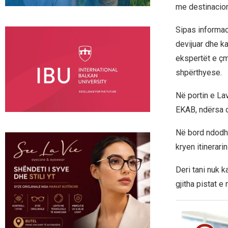
me destinacion
Sipas informaci
devijuar dhe ka
ekspertët e çm
shpërthyese.
Në portin e Lav
EKAB, ndërsa op
Në bord ndodhe
kryen itinerar
Deri tani nuk k
gjitha pistat 