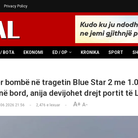
Privacy Policy
/ BOTA
EKONOMI
ED / OP
KRONIKA
SPORT
S
r bombë në tragetin Blue Star 2 me 1.
ë bord, anija devijohet drejt portit të 
A+
A-
.06.2026 21:56
2,476
e lexuar