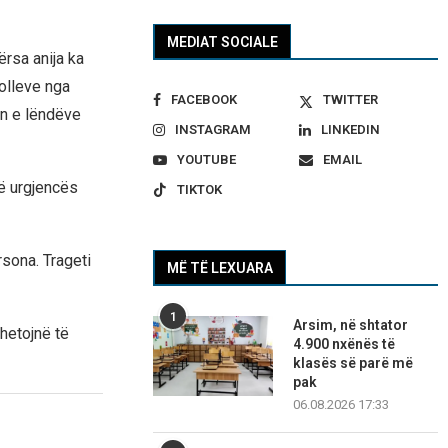
MEDIAT SOCIALE
ërsa anija ka
rolleve nga
FACEBOOK
TWITTER
in e lëndëve
INSTAGRAM
LINKEDIN
YOUTUBE
EMAIL
të urgjencës
TIKTOK
sona. Trageti
MË TË LEXUARA
1
Arsim, në shtator
 hetojnë të
4.900 nxënës të
klasës së parë më
pak
06.08.2026 17:33