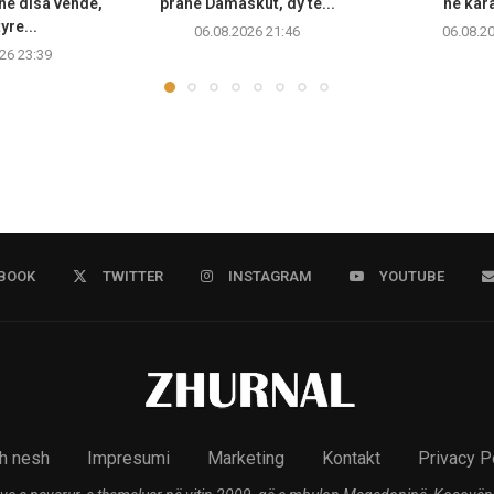
ë disa vende,
pranë Damaskut, dy të...
në kara
yre...
06.08.2026 21:46
06.08.2
26 23:39
BOOK
TWITTER
INSTAGRAM
YOUTUBE
h nesh
Impresumi
Marketing
Kontakt
Privacy P