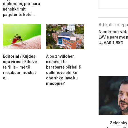
diplomaci, por para
nënshkrimit
patjetër të ketë...
Artikulli i më
Numërimi i vota
LVV e para me m
%, AAK 1.98%
Editorial / Kujdes
A po zhvillohen
nga virusi i Etheve
nxënësit të
të Nilit – më të
barabartë përballë
rrezikuar moshat
dallimeve etnike
e...
dhe shkollave ku
mësojnë?
Zelensky