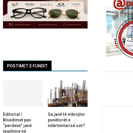
POSTIMET E FUNDIT
Editorial /
Sa janë të mbrojtur
Bisedimet pas
punëtorët e
“perdeve” janë
ndërtimtarisë sot?
legjitime në