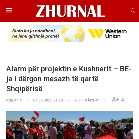
Alarm për projektin e Kushnerit – BE-
ja i dërgon mesazh të qartë
Shqipërisë
A+
A-
Nga
Xh M
07.06.2026 21:23
2,317
e lexuar