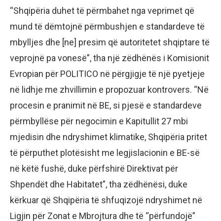
“Shqipëria duhet të përmbahet nga veprimet që
mund të dëmtojnë përmbushjen e standardeve të
mbylljes dhe [ne] presim që autoritetet shqiptare të
veprojnë pa vonesë”, tha një zëdhënës i Komisionit
Evropian për POLITICO në përgjigje të një pyetjeje
në lidhje me zhvillimin e propozuar kontrovers. “Në
procesin e pranimit në BE, si pjesë e standardeve
përmbyllëse për negocimin e Kapitullit 27 mbi
mjedisin dhe ndryshimet klimatike, Shqipëria pritet
të përputhet plotësisht me legjislacionin e BE-së
në këtë fushë, duke përfshirë Direktivat për
Shpendët dhe Habitatet”, tha zëdhënësi, duke
kërkuar që Shqipëria të shfuqizojë ndryshimet në
Ligjin për Zonat e Mbrojtura dhe të “përfundojë”