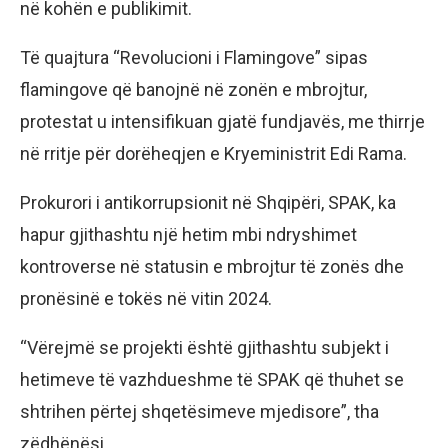
në kohën e publikimit.
Të quajtura “Revolucioni i Flamingove” sipas
flamingove që banojnë në zonën e mbrojtur,
protestat u intensifikuan gjatë fundjavës, me thirrje
në rritje për dorëheqjen e Kryeministrit Edi Rama.
Prokurori i antikorrupsionit në Shqipëri, SPAK, ka
hapur gjithashtu një hetim mbi ndryshimet
kontroverse në statusin e mbrojtur të zonës dhe
pronësinë e tokës në vitin 2024.
“Vërejmë se projekti është gjithashtu subjekt i
hetimeve të vazhdueshme të SPAK që thuhet se
shtrihen përtej shqetësimeve mjedisore”, tha
zëdhënësi.