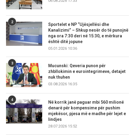
06.08.2026 17:33
2
Sportelet e NP “Ujësjellësi dhe
Kanalizimi” – Shkup nesër do të punojnë
nga ora 7:30 deri në 15:30, e mërkura
është ditë jopune
05.01.2026 10:36
3
Mucunski: Qeveria punon për
zhbllokimin e eurointegrimeve, detajet
nuk thuhen
03.08.2026 16:35
4
Në korrik janë paguar mbi 560 milionë
denarë për kompensime për pushim
mjekësor, pjesa më e madhe për lejet e
lindjes
28.07.2026 15:52