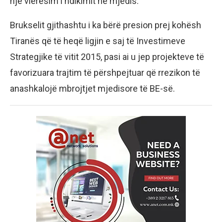
një vlerësim i ndikimit në mjedis.
Brukselit gjithashtu i ka bërë presion prej kohësh
Tiranës që të heqë ligjin e saj të Investimeve
Strategjike të vitit 2015, pasi ai u jep projekteve të
favorizuara trajtim të përshpejtuar që rrezikon të
anashkalojë mbrojtjet mjedisore të BE-së.