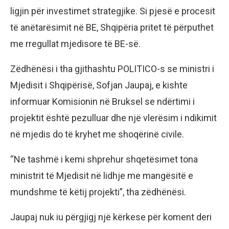
ligjin për investimet strategjike. Si pjesë e procesit
të anëtarësimit në BE, Shqipëria pritet të përputhet
me rregullat mjedisore të BE-së.
Zëdhënësi i tha gjithashtu POLITICO-s se ministri i
Mjedisit i Shqipërisë, Sofjan Jaupaj, e kishte
informuar Komisionin në Bruksel se ndërtimi i
projektit është pezulluar dhe një vlerësim i ndikimit
në mjedis do të kryhet me shoqërinë civile.
“Ne tashmë i kemi shprehur shqetësimet tona
ministrit të Mjedisit në lidhje me mangësitë e
mundshme të këtij projekti”, tha zëdhënësi.
Jaupaj nuk iu përgjigj një kërkese për koment deri