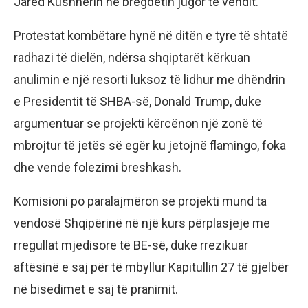
Jared Kushnerin në bregdetin jugor të vendit.
Protestat kombëtare hynë në ditën e tyre të shtatë
radhazi të dielën, ndërsa shqiptarët kërkuan
anulimin e një resorti luksoz të lidhur me dhëndrin
e Presidentit të SHBA-së, Donald Trump, duke
argumentuar se projekti kërcënon një zonë të
mbrojtur të jetës së egër ku jetojnë flamingo, foka
dhe vende folezimi breshkash.
Komisioni po paralajmëron se projekti mund ta
vendosë Shqipërinë në një kurs përplasjeje me
rregullat mjedisore të BE-së, duke rrezikuar
aftësinë e saj për të mbyllur Kapitullin 27 të gjelbër
në bisedimet e saj të pranimit.