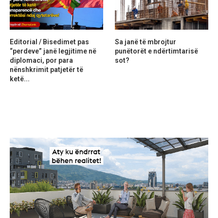
Editorial / Bisedimet pas
Sa janë të mbrojtur
“perdeve” janë legjitime në
punëtorët e ndërtimtarisë
diplomaci, por para
sot?
nënshkrimit patjetër të
ketë...