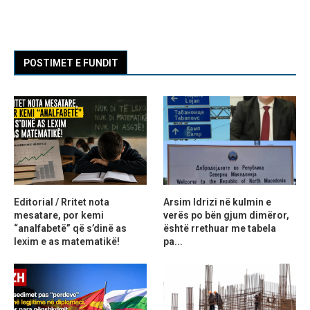
POSTIMET E FUNDIT
Editorial / Rritet nota
Arsim Idrizi në kulmin e
mesatare, por kemi
verës po bën gjum dimëror,
“analfabetë” që s’dinë as
është rrethuar me tabela
lexim e as matematikë!
pa...