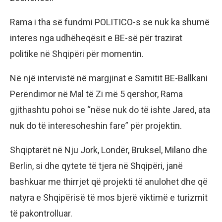
Rama i tha së fundmi POLITICO-s se nuk ka shumë
interes nga udhëheqësit e BE-së për trazirat
politike në Shqipëri për momentin.
Në një intervistë në margjinat e Samitit BE-Ballkani
Perëndimor në Mal të Zi më 5 qershor, Rama
gjithashtu pohoi se “nëse nuk do të ishte Jared, ata
nuk do të interesoheshin fare” për projektin.
Shqiptarët në Nju Jork, Londër, Bruksel, Milano dhe
Berlin, si dhe qytete të tjera në Shqipëri, janë
bashkuar me thirrjet që projekti të anulohet dhe që
natyra e Shqipërisë të mos bjerë viktimë e turizmit
të pakontrolluar.