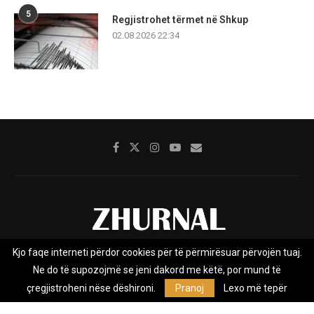
5
Regjistrohet tërmet në Shkup
02.08.2026 22:34
Kjo faqe interneti përdor cookies për të përmirësuar përvojën tuaj.
Rreth nesh
Impresumi
Marketing
Kontakt
Ne do të supozojmë se jeni dakord me këtë, por mund të
Privacy Policy
çregjistroheni nëse dëshironi.
Pranoj
Lexo më tepër
Zhurnal.mk është Agjenci e Lajmeve e pavarur, e themeluar në vitin