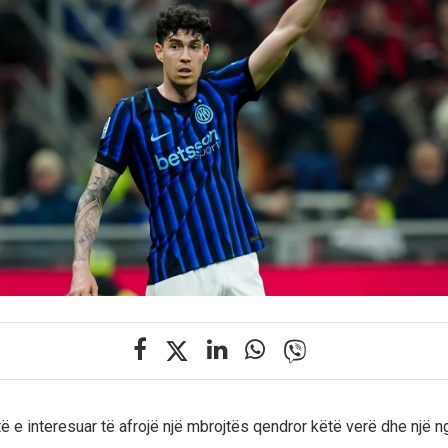
ë e interesuar të afrojë një mbrojtës qendror këtë verë dhe një n