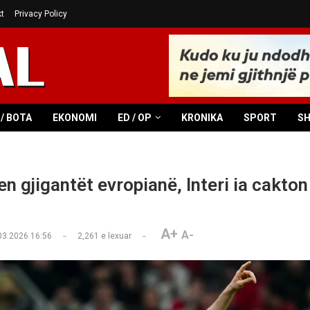
t
Privacy Policy
/ BOTA
EKONOMI
ED / OP
KRONIKA
SPORT
S
n gjigantët evropianë, Interi ia cakto
A+
A-
03.2026 16:56
2,261
e lexuar