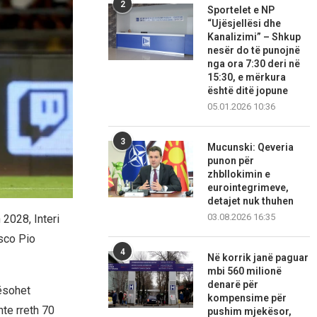
2
Sportelet e NP
“Ujësjellësi dhe
Kanalizimi” – Shkup
nesër do të punojnë
nga ora 7:30 deri në
15:30, e mërkura
është ditë jopune
05.01.2026 10:36
3
Mucunski: Qeveria
punon për
zhbllokimin e
eurointegrimeve,
detajet nuk thuhen
03.08.2026 16:35
 2028, Interi
esco Pio
4
Në korrik janë paguar
mbi 560 milionë
denarë për
tësohet
kompensime për
nte rreth 70
pushim mjekësor,