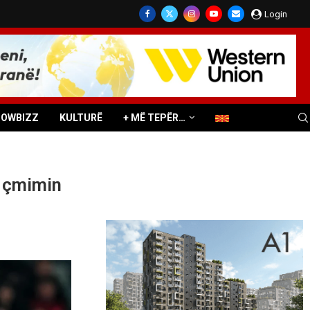
Login
HOWBIZZ
KULTURË
+ MË TEPËR…
n çmimin