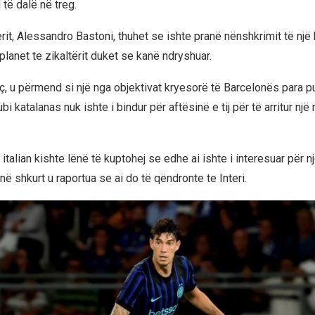
të dalë në treg.
erit, Alessandro Bastoni, thuhet se ishte pranë nënshkrimit të një 
planet te zikaltërit duket se kanë ndryshuar.
eç, u përmend si një nga objektivat kryesorë të Barcelonës para p
ubi katalanas nuk ishte i bindur për aftësinë e tij për të arritur nj
talian kishte lënë të kuptohej se edhe ai ishte i interesuar për nj
në shkurt u raportua se ai do të qëndronte te Interi.