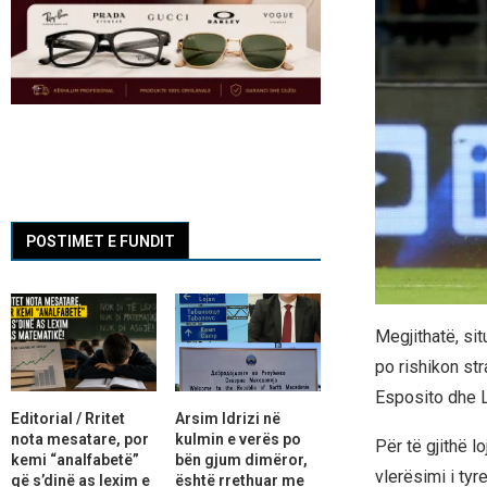
POSTIMET E FUNDIT
Megjithatë, sit
po rishikon st
Esposito dhe L
Editorial / Rritet
Arsim Idrizi në
nota mesatare, por
kulmin e verës po
Për të gjithë l
kemi “analfabetë”
bën gjum dimëror,
vlerësimi i tyr
që s’dinë as lexim e
është rrethuar me