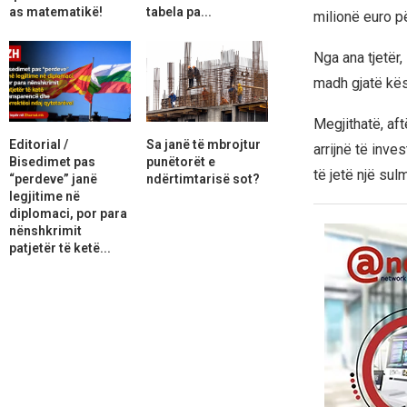
as matematikë!
tabela pa...
milionë euro pë
Nga ana tjetër,
madh gjatë kës
Megjithatë, af
Editorial /
Sa janë të mbrojtur
arrijnë të inve
Bisedimet pas
punëtorët e
të jetë një su
“perdeve” janë
ndërtimtarisë sot?
legjitime në
diplomaci, por para
nënshkrimit
patjetër të ketë...