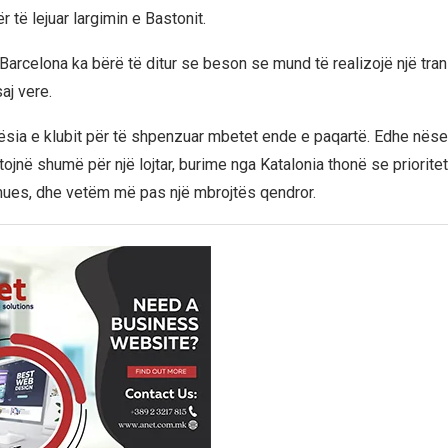
r të lejuar largimin e Bastonit.
 Barcelona ka bërë të ditur se beson se mund të realizojë një tra
aj vere.
tësia e klubit për të shpenzuar mbetet ende e paqartë. Edhe nëse
stojnë shumë për një lojtar, burime nga Katalonia thonë se prioriteti
lmues, dhe vetëm më pas një mbrojtës qendror.