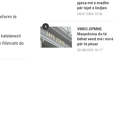
pjesa më e madhe
për lejet e lindjes
28.07.2026 15:52
nsferim të
5
VMRO‑DPMNE:
Maqedonia do të
 katalanasit
bëhet vend më i mirë
 fillimisht do
për të jetuar
03.08.2026 16:17