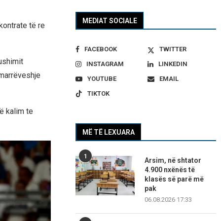
MEDIAT SOCIALE
kontrate të re
FACEBOOK
TWITTER
ushimit
INSTAGRAM
LINKEDIN
ë marrëveshje
YOUTUBE
EMAIL
TIKTOK
ë kalim te
MË TË LEXUARA
1
Arsim, në shtator
4.900 nxënës të
klasës së parë më
pak
06.08.2026 17:33