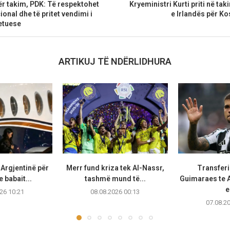
për takim, PDK: Të respektohet
Kryeministri Kurti priti në t
ional dhe të pritet vendimi i
e Irlandës për K
etuese
ARTIKUJ TË NDËRLIDHURA
 Argjentinë për
Merr fund kriza tek Al-Nassr,
Transferi
e babait...
tashmë mund të...
Guimaraes te A
e
26 10:21
08.08.2026 00:13
07.08.2