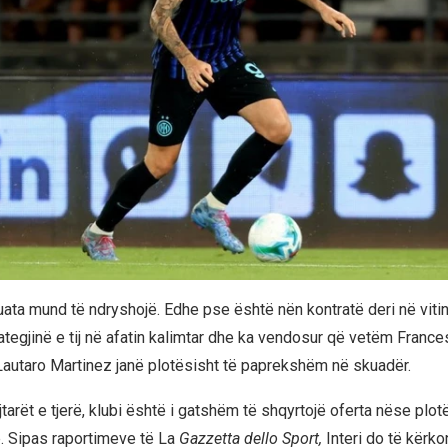
uata mund të ndryshojë. Edhe pse është nën kontratë deri në vitin
rategjinë e tij në afatin kalimtar dhe ka vendosur që vetëm Franc
autaro Martinez janë plotësisht të paprekshëm në skuadër.
ojtarët e tjerë, klubi është i gatshëm të shqyrtojë oferta nëse plo
e. Sipas raportimeve të La
Gazzetta dello Sport,
Interi do të kërko