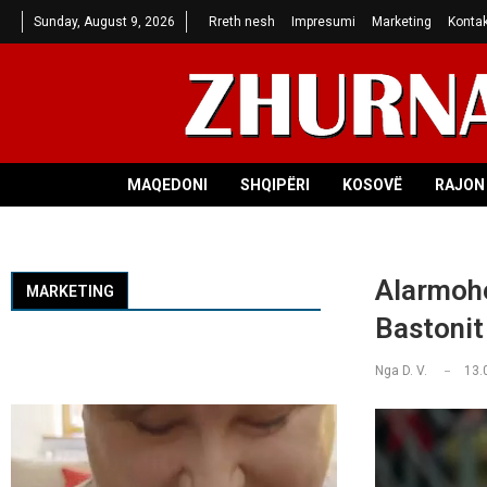
Sunday, August 9, 2026
Rreth nesh
Impresumi
Marketing
Kontak
MAQEDONI
SHQIPËRI
KOSOVË
RAJON 
Alarmohe
MARKETING
Bastonit
Nga
D. V.
13.