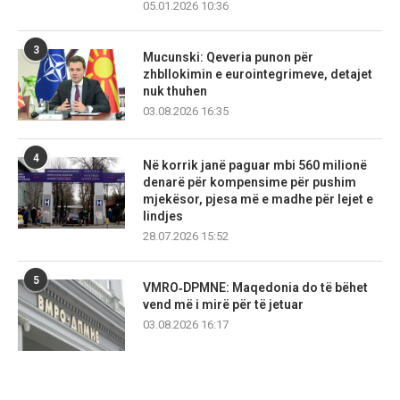
05.01.2026 10:36
3
Mucunski: Qeveria punon për
zhbllokimin e eurointegrimeve, detajet
nuk thuhen
03.08.2026 16:35
4
Në korrik janë paguar mbi 560 milionë
denarë për kompensime për pushim
mjekësor, pjesa më e madhe për lejet e
lindjes
28.07.2026 15:52
5
VMRO‑DPMNE: Maqedonia do të bëhet
vend më i mirë për të jetuar
03.08.2026 16:17