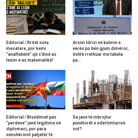
Editorial / Rritet nota
Arsim Idrizi në kulmin e
mesatare, por kemi
verës po bën gjum dimëror,
“analfabetë” që s’dinë as
është rrethuar me tabela
lexim e as matematikë!
pa...
Editorial / Bisedimet pas
Sa janë të mbrojtur
“perdeve” janë legjitime në
punëtorët e ndërtimtarisë
diplomaci, por para
sot?
nënshkrimit patjetër të