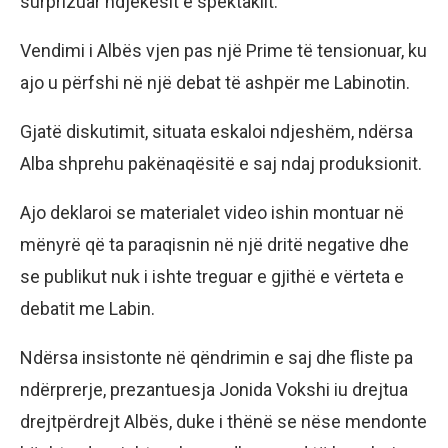
surprizuar ndjekësit e spektaklit.
Vendimi i Albës vjen pas një Prime të tensionuar, ku
ajo u përfshi në një debat të ashpër me Labinotin.
Gjatë diskutimit, situata eskaloi ndjeshëm, ndërsa
Alba shprehu pakënaqësitë e saj ndaj produksionit.
Ajo deklaroi se materialet video ishin montuar në
mënyrë që ta paraqisnin në një dritë negative dhe
se publikut nuk i ishte treguar e gjithë e vërteta e
debatit me Labin.
Ndërsa insistonte në qëndrimin e saj dhe fliste pa
ndërprerje, prezantuesja Jonida Vokshi iu drejtua
drejtpërdrejt Albës, duke i thënë se nëse mendonte