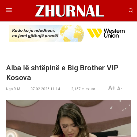
Alba lë shtëpinë e Big Brother VIP
Kosova
A+
A-
Nga
B.M
07.02.2026 11:14
2,157
e lexuar