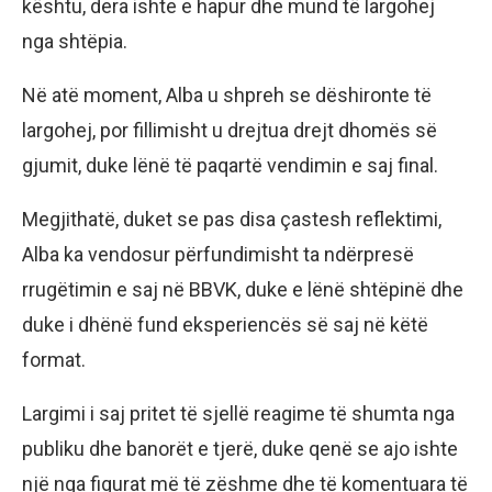
kështu, dera ishte e hapur dhe mund të largohej
nga shtëpia.
Në atë moment, Alba u shpreh se dëshironte të
largohej, por fillimisht u drejtua drejt dhomës së
gjumit, duke lënë të paqartë vendimin e saj final.
Megjithatë, duket se pas disa çastesh reflektimi,
Alba ka vendosur përfundimisht ta ndërpresë
rrugëtimin e saj në BBVK, duke e lënë shtëpinë dhe
duke i dhënë fund eksperiencës së saj në këtë
format.
Largimi i saj pritet të sjellë reagime të shumta nga
publiku dhe banorët e tjerë, duke qenë se ajo ishte
një nga figurat më të zëshme dhe të komentuara të