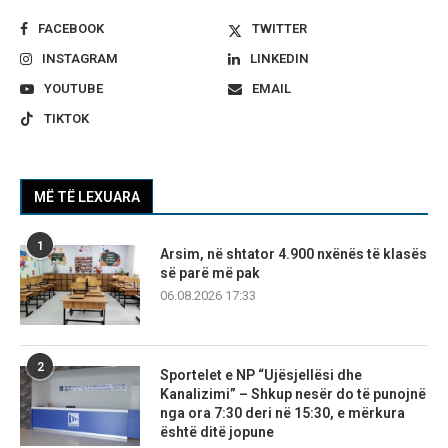
FACEBOOK
TWITTER
INSTAGRAM
LINKEDIN
YOUTUBE
EMAIL
TIKTOK
MË TË LEXUARA
1
Arsim, në shtator 4.900 nxënës të klasës
së parë më pak
06.08.2026 17:33
2
Sportelet e NP “Ujësjellësi dhe
Kanalizimi” – Shkup nesër do të punojnë
nga ora 7:30 deri në 15:30, e mërkura
është ditë jopune