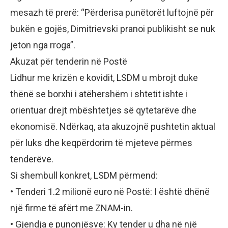
mesazh të prerë: “Përderisa punëtorët luftojnë për
bukën e gojës, Dimitrievski pranoi publikisht se nuk
jeton nga rroga”.
Akuzat për tenderin në Postë
Lidhur me krizën e kovidit, LSDM u mbrojt duke
thënë se borxhi i atëhershëm i shtetit ishte i
orientuar drejt mbështetjes së qytetarëve dhe
ekonomisë. Ndërkaq, ata akuzojnë pushtetin aktual
për luks dhe keqpërdorim të mjeteve përmes
tenderëve.
Si shembull konkret, LSDM përmend:
• Tenderi 1.2 milionë euro në Postë: I është dhënë
një firme të afërt me ZNAM-in.
• Gjendja e punonjësve: Ky tender u dha në një