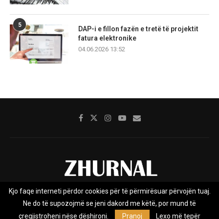
5
DAP-i e fillon fazën e tretë të projektit
fatura elektronike
04.06.2026 13:52
Kjo faqe interneti përdor cookies për të përmirësuar përvojën tuaj.
Rreth nesh
Impresumi
Marketing
Kontakt
Ne do të supozojmë se jeni dakord me këtë, por mund të
Privacy Policy
çregjistroheni nëse dëshironi.
Pranoj
Lexo më tepër