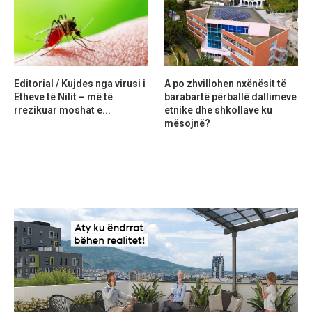
Editorial / Kujdes nga virusi i
A po zhvillohen nxënësit të
Etheve të Nilit – më të
barabartë përballë dallimeve
rrezikuar moshat e...
etnike dhe shkollave ku
mësojnë?