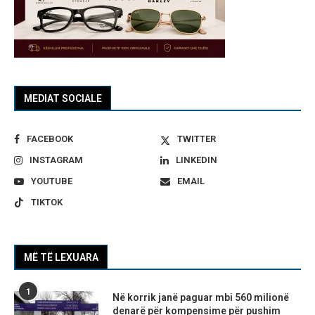
MEDIAT SOCIALE
FACEBOOK
TWITTER
INSTAGRAM
LINKEDIN
YOUTUBE
EMAIL
TIKTOK
MË TË LEXUARA
1
Në korrik janë paguar mbi 560 milionë
denarë për kompensime për pushim