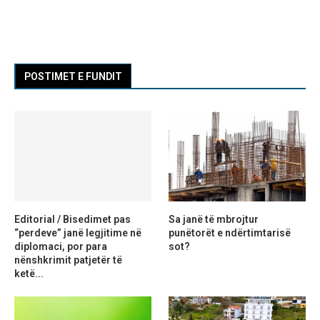
POSTIMET E FUNDIT
Editorial / Bisedimet pas
Sa janë të mbrojtur
“perdeve” janë legjitime në
punëtorët e ndërtimtarisë
diplomaci, por para
sot?
nënshkrimit patjetër të
ketë...