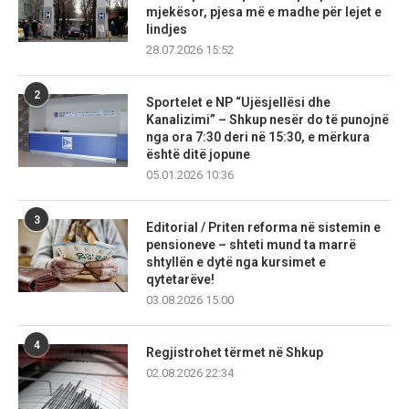
mjekësor, pjesa më e madhe për lejet e
lindjes
28.07.2026 15:52
2
Sportelet e NP “Ujësjellësi dhe
Kanalizimi” – Shkup nesër do të punojnë
nga ora 7:30 deri në 15:30, e mërkura
është ditë jopune
05.01.2026 10:36
3
Editorial / Priten reforma në sistemin e
pensioneve – shteti mund ta marrë
shtyllën e dytë nga kursimet e
qytetarëve!
03.08.2026 15:00
4
Regjistrohet tërmet në Shkup
02.08.2026 22:34