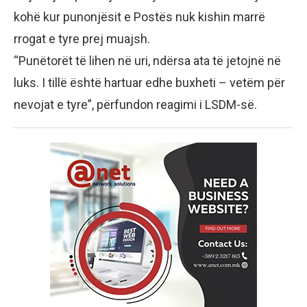
kohë kur punonjësit e Postës nuk kishin marrë
rrogat e tyre prej muajsh.
“Punëtorët të lihen në uri, ndërsa ata të jetojnë në
luks. I tillë është hartuar edhe buxheti – vetëm për
nevojat e tyre”, përfundon reagimi i LSDM-së.