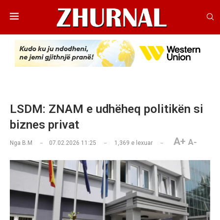
LSDM: ZNAM e udhëheq politikën si
biznes privat
A+
A-
Nga
B.M
07.02.2026 11:25
1,369
e lexuar