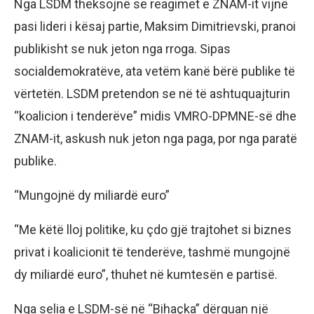
Nga LSDM theksojnë se reagimet e ZNAM-it vijnë
pasi lideri i kësaj partie, Maksim Dimitrievski, pranoi
publikisht se nuk jeton nga rroga. Sipas
socialdemokratëve, ata vetëm kanë bërë publike të
vërtetën. LSDM pretendon se në të ashtuquajturin
“koalicion i tenderëve” midis VMRO-DPMNE-së dhe
ZNAM-it, askush nuk jeton nga paga, por nga paratë
publike.
“Mungojnë dy miliardë euro”
“Me këtë lloj politike, ku çdo gjë trajtohet si biznes
privat i koalicionit të tenderëve, tashmë mungojnë
dy miliardë euro”, thuhet në kumtesën e partisë.
Nga selia e LSDM-së në “Bihaçka” dërguan një